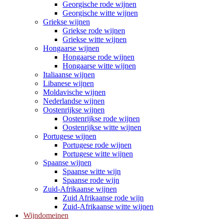
Georgische rode wijnen
Georgische witte wijnen
Griekse wijnen
Griekse rode wijnen
Griekse witte wijnen
Hongaarse wijnen
Hongaarse rode wijnen
Hongaarse witte wijnen
Italiaanse wijnen
Libanese wijnen
Moldavische wijnen
Nederlandse wijnen
Oostenrijkse wijnen
Oostenrijkse rode wijnen
Oostenrijkse witte wijnen
Portugese wijnen
Portugese rode wijnen
Portugese witte wijnen
Spaanse wijnen
Spaanse witte wijn
Spaanse rode wijn
Zuid-Afrikaanse wijnen
Zuid Afrikaanse rode wijn
Zuid-Afrikaanse witte wijnen
Wijndomeinen