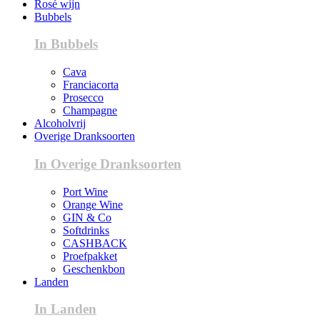
Rosé wijn
Bubbels
In Bubbels
Cava
Franciacorta
Prosecco
Champagne
Alcoholvrij
Overige Dranksoorten
In Overige Dranksoorten
Port Wine
Orange Wine
GIN & Co
Softdrinks
CASHBACK
Proefpakket
Geschenkbon
Landen
In Landen