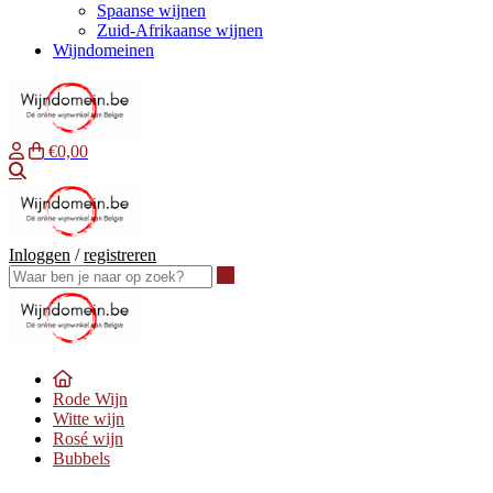
Spaanse wijnen
Zuid-Afrikaanse wijnen
Wijndomeinen
€0,00
Waar ben je naar op zoek?
Inloggen
/
registreren
Waar ben je naar op zoek?
Rode Wijn
Witte wijn
Rosé wijn
Bubbels