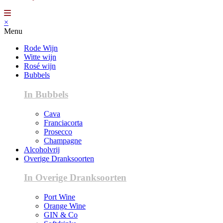
×
Menu
Rode Wijn
Witte wijn
Rosé wijn
Bubbels
In Bubbels
Cava
Franciacorta
Prosecco
Champagne
Alcoholvrij
Overige Dranksoorten
In Overige Dranksoorten
Port Wine
Orange Wine
GIN & Co