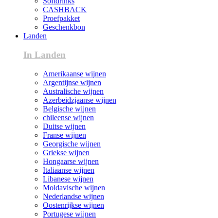
Softdrinks
CASHBACK
Proefpakket
Geschenkbon
Landen
In Landen
Amerikaanse wijnen
Argentijnse wijnen
Australische wijnen
Azerbeidzjaanse wijnen
Belgische wijnen
chileense wijnen
Duitse wijnen
Franse wijnen
Georgische wijnen
Griekse wijnen
Hongaarse wijnen
Italiaanse wijnen
Libanese wijnen
Moldavische wijnen
Nederlandse wijnen
Oostenrijkse wijnen
Portugese wijnen