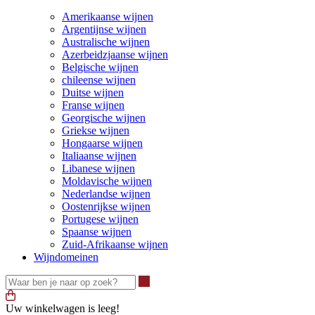
Amerikaanse wijnen
Argentijnse wijnen
Australische wijnen
Azerbeidzjaanse wijnen
Belgische wijnen
chileense wijnen
Duitse wijnen
Franse wijnen
Georgische wijnen
Griekse wijnen
Hongaarse wijnen
Italiaanse wijnen
Libanese wijnen
Moldavische wijnen
Nederlandse wijnen
Oostenrijkse wijnen
Portugese wijnen
Spaanse wijnen
Zuid-Afrikaanse wijnen
Wijndomeinen
Waar ben je naar op zoek?
Uw winkelwagen is leeg!