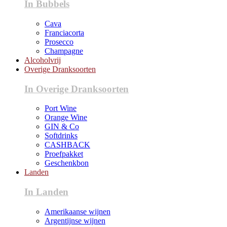
In Bubbels
Cava
Franciacorta
Prosecco
Champagne
Alcoholvrij
Overige Dranksoorten
In Overige Dranksoorten
Port Wine
Orange Wine
GIN & Co
Softdrinks
CASHBACK
Proefpakket
Geschenkbon
Landen
In Landen
Amerikaanse wijnen
Argentijnse wijnen