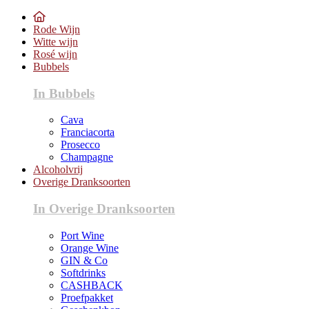
Rode Wijn
Witte wijn
Rosé wijn
Bubbels
In Bubbels
Cava
Franciacorta
Prosecco
Champagne
Alcoholvrij
Overige Dranksoorten
In Overige Dranksoorten
Port Wine
Orange Wine
GIN & Co
Softdrinks
CASHBACK
Proefpakket