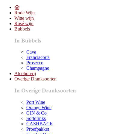
Rode Wijn
Witte wijn
Rosé wijn
Bubbels
In Bubbels
Cava
Franciacorta
Prosecco
Champagne
Alcoholvrij
Overige Dranksoorten
In Overige Dranksoorten
Port Wine
Orange Wine
GIN & Co
Softdrinks
CASHBACK
Proefpakket