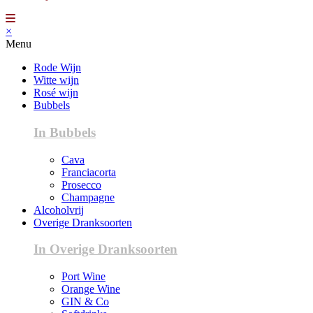
×
Menu
Rode Wijn
Witte wijn
Rosé wijn
Bubbels
In Bubbels
Cava
Franciacorta
Prosecco
Champagne
Alcoholvrij
Overige Dranksoorten
In Overige Dranksoorten
Port Wine
Orange Wine
GIN & Co