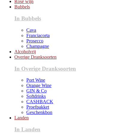
Rosé wijn
Bubbels
In Bubbels
Cava
Franciacorta
Prosecco
Champagne
Alcoholvrij
Overige Dranksoorten
In Overige Dranksoorten
Port Wine
Orange Wine
GIN & Co
Softdrinks
CASHBACK
Proefpakket
Geschenkbon
Landen
In Landen