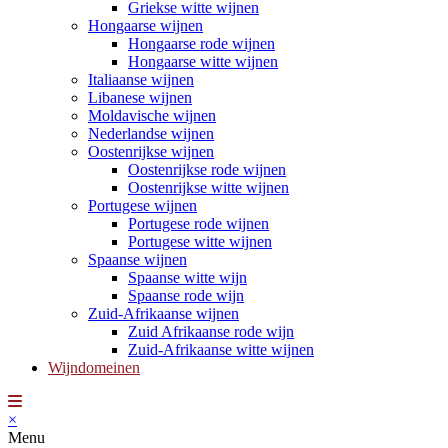
Griekse witte wijnen
Hongaarse wijnen
Hongaarse rode wijnen
Hongaarse witte wijnen
Italiaanse wijnen
Libanese wijnen
Moldavische wijnen
Nederlandse wijnen
Oostenrijkse wijnen
Oostenrijkse rode wijnen
Oostenrijkse witte wijnen
Portugese wijnen
Portugese rode wijnen
Portugese witte wijnen
Spaanse wijnen
Spaanse witte wijn
Spaanse rode wijn
Zuid-Afrikaanse wijnen
Zuid Afrikaanse rode wijn
Zuid-Afrikaanse witte wijnen
Wijndomeinen
×
Menu