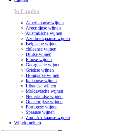
Landen
In Landen
Amerikaanse wijnen
Argentijnse wijnen
Australische wijnen
Azerbeidzjaanse wijnen
Belgische wijnen
chileense wijnen
Duitse wijnen
Franse wijnen
Georgische wijnen
Griekse wijnen
Hongaarse wijnen
Italiaanse wijnen
Libanese wijnen
Moldavische wijnen
Nederlandse wijnen
Oostenrijkse wijnen
Portugese wijnen
Spaanse wijnen
Zuid-Afrikaanse wijnen
Wijndomeinen