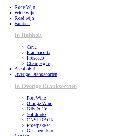
Rode Wijn
Witte wijn
Rosé wijn
Bubbels
In Bubbels
Cava
Franciacorta
Prosecco
Champagne
Alcoholvrij
Overige Dranksoorten
In Overige Dranksoorten
Port Wine
Orange Wine
GIN & Co
Softdrinks
CASHBACK
Proefpakket
Geschenkbon