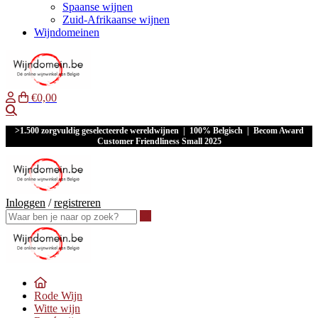
Spaanse wijnen
Zuid-Afrikaanse wijnen
Wijndomeinen
€0,00
Waar ben je naar op zoek?
>1.500 zorgvuldig geselecteerde wereldwijnen | 100% Belgisch | Becom Award
Customer Friendliness Small 2025
Inloggen
/
registreren
Waar ben je naar op zoek?
Rode Wijn
Witte wijn