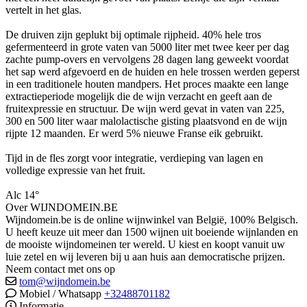
vertelt in het glas.
De druiven zijn geplukt bij optimale rijpheid. 40% hele tros
gefermenteerd in grote vaten van 5000 liter met twee keer per dag
zachte pump-overs en vervolgens 28 dagen lang geweekt voordat
het sap werd afgevoerd en de huiden en hele trossen werden geperst
in een traditionele houten mandpers. Het proces maakte een lange
extractieperiode mogelijk die de wijn verzacht en geeft aan de
fruitexpressie en structuur. De wijn werd gevat in vaten van 225,
300 en 500 liter waar malolactische gisting plaatsvond en de wijn
rijpte 12 maanden. Er werd 5% nieuwe Franse eik gebruikt.
Tijd in de fles zorgt voor integratie, verdieping van lagen en
volledige expressie van het fruit.
Alc 14°
Over WIJNDOMEIN.BE
Wijndomein.be is de online wijnwinkel van België, 100% Belgisch.
U heeft keuze uit meer dan 1500 wijnen uit boeiende wijnlanden en
de mooiste wijndomeinen ter wereld. U kiest en koopt vanuit uw
luie zetel en wij leveren bij u aan huis aan democratische prijzen.
Neem contact met ons op
tom@wijndomein.be
Mobiel / Whatsapp
+32488701182
Informatie