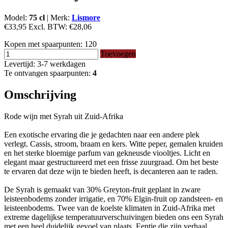
Model:
75 cl
|
Merk:
Lismore
€33,95
Excl. BTW:
€28,06
Kopen met spaarpunten:
120
Toevoegen
Levertijd: 3-7 werkdagen
Te ontvangen spaarpunten:
4
Omschrijving
Rode wijn met Syrah uit Zuid-Afrika
Een exotische ervaring die je gedachten naar een andere plek
verlegt. Cassis, stroom, braam en kers. Witte peper, gemalen kruiden
en het sterke bloemige parfum van gekneusde viooltjes. Licht en
elegant maar gestructureerd met een frisse zuurgraad. Om het beste
te ervaren dat deze wijn te bieden heeft, is decanteren aan te raden.
De Syrah is gemaakt van 30% Greyton-fruit geplant in zware
leisteenbodems zonder irrigatie, en 70% Elgin-fruit op zandsteen- en
leisteenbodems. Twee van de koelste klimaten in Zuid-Afrika met
extreme dagelijkse temperatuurverschuivingen bieden ons een Syrah
met een heel duidelijk gevoel van plaats. Eentje die zijn verhaal