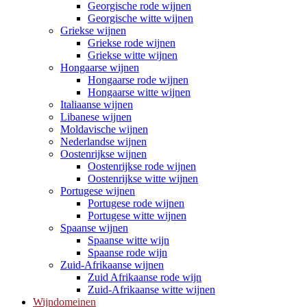
Georgische rode wijnen
Georgische witte wijnen
Griekse wijnen
Griekse rode wijnen
Griekse witte wijnen
Hongaarse wijnen
Hongaarse rode wijnen
Hongaarse witte wijnen
Italiaanse wijnen
Libanese wijnen
Moldavische wijnen
Nederlandse wijnen
Oostenrijkse wijnen
Oostenrijkse rode wijnen
Oostenrijkse witte wijnen
Portugese wijnen
Portugese rode wijnen
Portugese witte wijnen
Spaanse wijnen
Spaanse witte wijn
Spaanse rode wijn
Zuid-Afrikaanse wijnen
Zuid Afrikaanse rode wijn
Zuid-Afrikaanse witte wijnen
Wijndomeinen