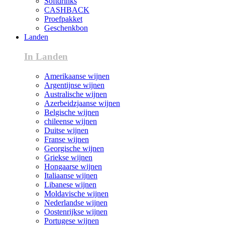
Softdrinks
CASHBACK
Proefpakket
Geschenkbon
Landen
In Landen
Amerikaanse wijnen
Argentijnse wijnen
Australische wijnen
Azerbeidzjaanse wijnen
Belgische wijnen
chileense wijnen
Duitse wijnen
Franse wijnen
Georgische wijnen
Griekse wijnen
Hongaarse wijnen
Italiaanse wijnen
Libanese wijnen
Moldavische wijnen
Nederlandse wijnen
Oostenrijkse wijnen
Portugese wijnen