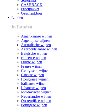
Softdrinks
CASHBACK
Proefpakket
Geschenkbon
Landen
In Landen
Amerikaanse wijnen
Argentijnse wijnen
Australische wijnen
Azerbeidzjaanse wijnen
Belgische wijnen
chileense wijnen
Duitse wijnen
Franse wijnen
Georgische wijnen
Griekse wijnen
Hongaarse wijnen
Italiaanse wijnen
Libanese wijnen
Moldavische wijnen
Nederlandse wijnen
Oostenrijkse wijnen
Portugese wijnen