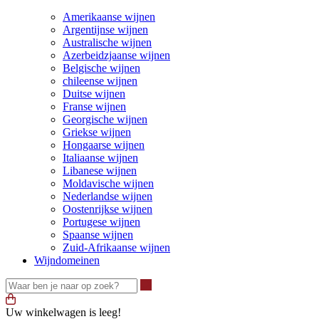
Amerikaanse wijnen
Argentijnse wijnen
Australische wijnen
Azerbeidzjaanse wijnen
Belgische wijnen
chileense wijnen
Duitse wijnen
Franse wijnen
Georgische wijnen
Griekse wijnen
Hongaarse wijnen
Italiaanse wijnen
Libanese wijnen
Moldavische wijnen
Nederlandse wijnen
Oostenrijkse wijnen
Portugese wijnen
Spaanse wijnen
Zuid-Afrikaanse wijnen
Wijndomeinen
Waar ben je naar op zoek?
Uw winkelwagen is leeg!