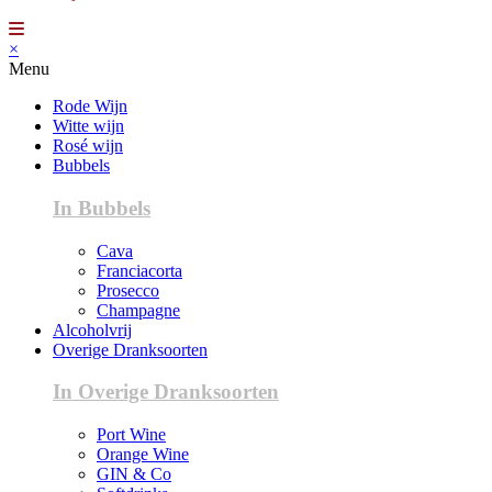
×
Menu
Rode Wijn
Witte wijn
Rosé wijn
Bubbels
In Bubbels
Cava
Franciacorta
Prosecco
Champagne
Alcoholvrij
Overige Dranksoorten
In Overige Dranksoorten
Port Wine
Orange Wine
GIN & Co