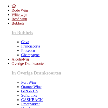
Rode Wijn
Witte wijn
Rosé wijn
Bubbels
In Bubbels
Cava
Franciacorta
Prosecco
Champagne
Alcoholvrij
Overige Dranksoorten
In Overige Dranksoorten
Port Wine
Orange Wine
GIN & Co
Softdrinks
CASHBACK
Proefpakket