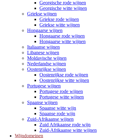
Georgische rode wijnen
Georgische witte wijnen
Griekse wijnen
Griekse rode wijnen
Griekse witte wijnen
Hongaarse wijnen
Hongaarse rode wijnen
Hongaarse witte wijnen
Italiaanse wijnen
Libanese wijnen
Moldavische wijnen
Nederlandse wijnen
Oostenrijkse wijnen
Oostenrijkse rode wijnen
Oostenrijkse witte wijnen
Portugese wijnen
Portugese rode wijnen
Portugese witte wijnen
Spaanse wijnen
Spaanse witte wijn
Spaanse rode wijn
Zuid-Afrikaanse wijnen
Zuid Afrikaanse rode wijn
Zuid-Afrikaanse witte wijnen
Wijndomeinen