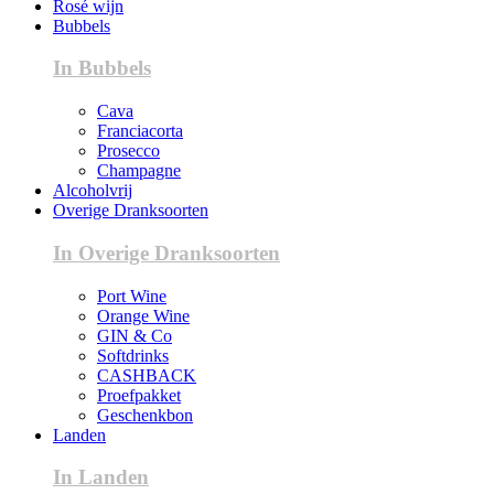
Rosé wijn
Bubbels
In Bubbels
Cava
Franciacorta
Prosecco
Champagne
Alcoholvrij
Overige Dranksoorten
In Overige Dranksoorten
Port Wine
Orange Wine
GIN & Co
Softdrinks
CASHBACK
Proefpakket
Geschenkbon
Landen
In Landen