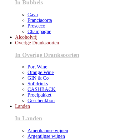
In Bubbels
Cava
Franciacorta
Prosecco
Champagne
Alcoholvrij
Overige Dranksoorten
In Overige Dranksoorten
Port Wine
Orange Wine
GIN & Co
Softdrinks
CASHBACK
Proefpakket
Geschenkbon
Landen
In Landen
Amerikaanse wijnen
Argentijnse wijnen