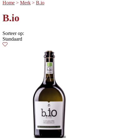
Home
>
Merk
>
B.io
B.io
Sorteer op:
Standaard