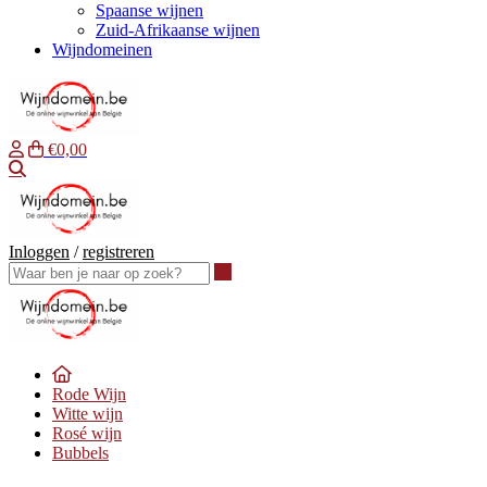
Spaanse wijnen
Zuid-Afrikaanse wijnen
Wijndomeinen
€0,00
Waar ben je naar op zoek?
Inloggen
/
registreren
Waar ben je naar op zoek?
Rode Wijn
Witte wijn
Rosé wijn
Bubbels