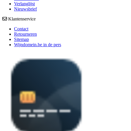
Verlanglijst
Nieuwsbrief
Klantenservice
Contact
Retourneren
Sitemap
Wijndomein.be in de pers