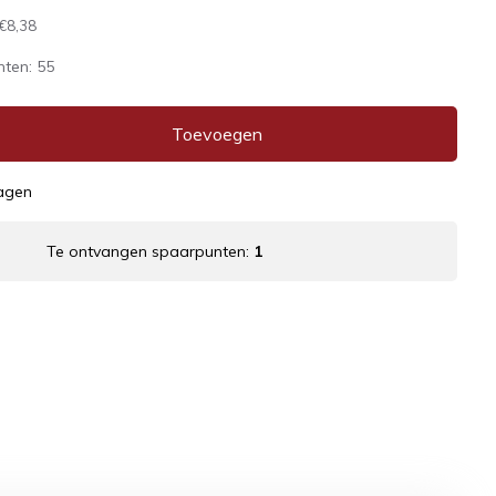
€8,38
nten:
55
Toevoegen
dagen
Te ontvangen spaarpunten:
1