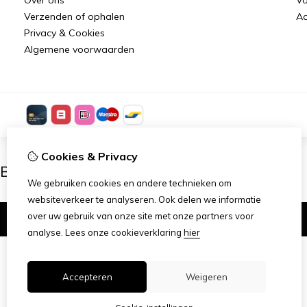
Verzenden of ophalen
Aa
Privacy & Cookies
Algemene voorwaarden
Cookies & Privacy
Ben je 18 of ouder?
We gebruiken cookies en andere technieken om
websiteverkeer te analyseren. Ook delen we informatie
over uw gebruik van onze site met onze partners voor
Ik ben 18+
analyse.
Lees onze cookieverklaring
hier
Accepteren
Weigeren