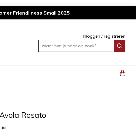
omer Friendliness Small 2025
Inloggen
/
registreren
Waar ben je naar op zoek?
'Avola Rosato
.io