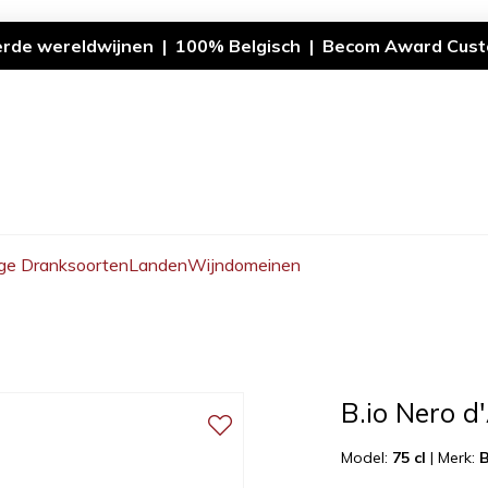
erde wereldwijnen | 100% Belgisch | Becom Award Cust
ge Dranksoorten
Landen
Wijndomeinen
B.io Nero d
Model:
75 cl
|
Merk:
B