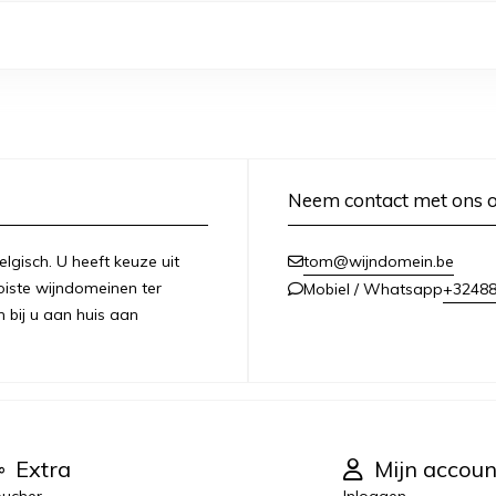
Neem contact met ons 
lgisch. U heeft keuze uit
tom@wijndomein.be
iste wijndomeinen ter
+3248
Mobiel / Whatsapp
n bij u aan huis aan
Extra
Mijn accoun
ucher
Inloggen