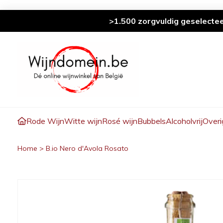
>1.500 zorgvuldig geselecte
Rode Wijn
Witte wijn
Rosé wijn
Bubbels
Alcoholvrij
Overi
Home
>
B.io Nero d'Avola Rosato