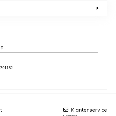
op
8701182
t
Klantenservice
Contact