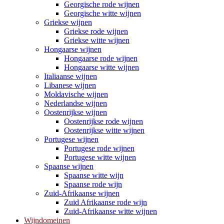
Georgische rode wijnen
Georgische witte wijnen
Griekse wijnen
Griekse rode wijnen
Griekse witte wijnen
Hongaarse wijnen
Hongaarse rode wijnen
Hongaarse witte wijnen
Italiaanse wijnen
Libanese wijnen
Moldavische wijnen
Nederlandse wijnen
Oostenrijkse wijnen
Oostenrijkse rode wijnen
Oostenrijkse witte wijnen
Portugese wijnen
Portugese rode wijnen
Portugese witte wijnen
Spaanse wijnen
Spaanse witte wijn
Spaanse rode wijn
Zuid-Afrikaanse wijnen
Zuid Afrikaanse rode wijn
Zuid-Afrikaanse witte wijnen
Wijndomeinen