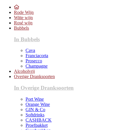
Rode Wijn
Witte wijn
Rosé wijn
Bubbels
In Bubbels
Cava
Franciacorta
Prosecco
Champagne
Alcoholvrij
Overige Dranksoorten
In Overige Dranksoorten
Port Wine
Orange Wine
GIN & Co
Softdrinks
CASHBACK
Proefpakket