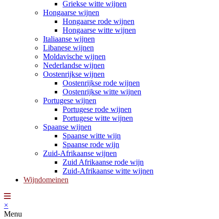
Griekse witte wijnen
Hongaarse wijnen
Hongaarse rode wijnen
Hongaarse witte wijnen
Italiaanse wijnen
Libanese wijnen
Moldavische wijnen
Nederlandse wijnen
Oostenrijkse wijnen
Oostenrijkse rode wijnen
Oostenrijkse witte wijnen
Portugese wijnen
Portugese rode wijnen
Portugese witte wijnen
Spaanse wijnen
Spaanse witte wijn
Spaanse rode wijn
Zuid-Afrikaanse wijnen
Zuid Afrikaanse rode wijn
Zuid-Afrikaanse witte wijnen
Wijndomeinen
×
Menu