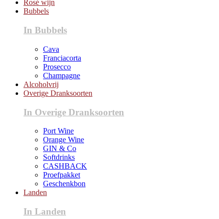
Rosé wijn
Bubbels
In Bubbels
Cava
Franciacorta
Prosecco
Champagne
Alcoholvrij
Overige Dranksoorten
In Overige Dranksoorten
Port Wine
Orange Wine
GIN & Co
Softdrinks
CASHBACK
Proefpakket
Geschenkbon
Landen
In Landen