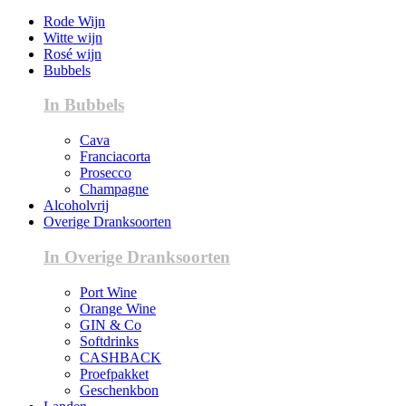
Rode Wijn
Witte wijn
Rosé wijn
Bubbels
In Bubbels
Cava
Franciacorta
Prosecco
Champagne
Alcoholvrij
Overige Dranksoorten
In Overige Dranksoorten
Port Wine
Orange Wine
GIN & Co
Softdrinks
CASHBACK
Proefpakket
Geschenkbon