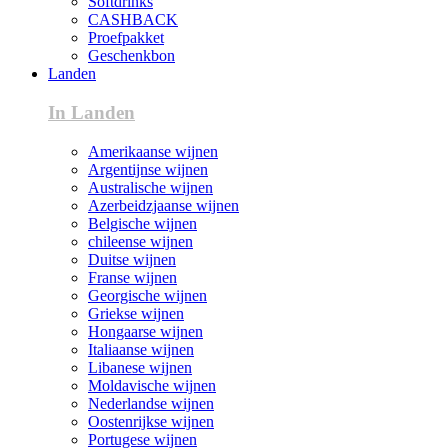
Softdrinks
CASHBACK
Proefpakket
Geschenkbon
Landen
In Landen
Amerikaanse wijnen
Argentijnse wijnen
Australische wijnen
Azerbeidzjaanse wijnen
Belgische wijnen
chileense wijnen
Duitse wijnen
Franse wijnen
Georgische wijnen
Griekse wijnen
Hongaarse wijnen
Italiaanse wijnen
Libanese wijnen
Moldavische wijnen
Nederlandse wijnen
Oostenrijkse wijnen
Portugese wijnen