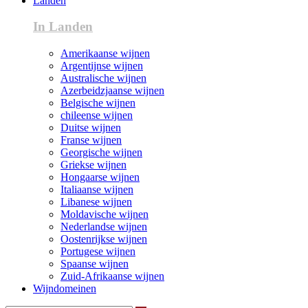
Landen
In Landen
Amerikaanse wijnen
Argentijnse wijnen
Australische wijnen
Azerbeidzjaanse wijnen
Belgische wijnen
chileense wijnen
Duitse wijnen
Franse wijnen
Georgische wijnen
Griekse wijnen
Hongaarse wijnen
Italiaanse wijnen
Libanese wijnen
Moldavische wijnen
Nederlandse wijnen
Oostenrijkse wijnen
Portugese wijnen
Spaanse wijnen
Zuid-Afrikaanse wijnen
Wijndomeinen