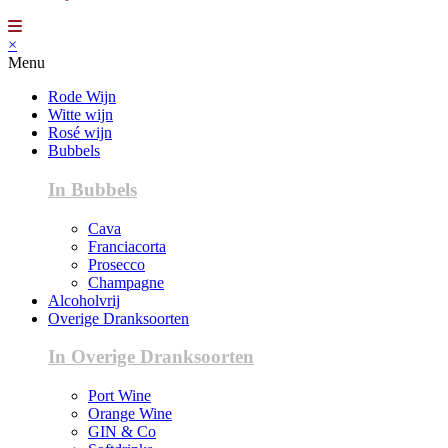
×
Menu
Rode Wijn
Witte wijn
Rosé wijn
Bubbels
In Bubbels
Cava
Franciacorta
Prosecco
Champagne
Alcoholvrij
Overige Dranksoorten
In Overige Dranksoorten
Port Wine
Orange Wine
GIN & Co