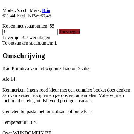
Model:
75 cl
|
Merk:
B.io
€11,44
Excl. BTW:
€9,45
Kopen met spaarpunten:
55
Toevoegen
Levertijd: 3-7 werkdagen
Te ontvangen spaarpunten:
1
Omschrijving
B.io Primitivo van het wijnhuis B.io uit Sicilia
Alc 14
Kenmerken: Intens rood kleur met een complex boeket doet denken
aan van kersen, rozijnen en geroosterd amandelen. Volle wijn en
toch mild en elegant. Blijvend prettige nasmaak.
Genieten bij pasta met tomaat saus of oude kaas
Temperatuur: 18°C
Over WIJNDOMEIN.BE