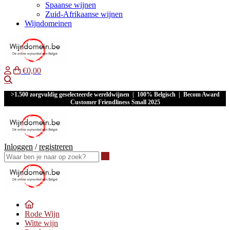
Spaanse wijnen
Zuid-Afrikaanse wijnen
Wijndomeinen
€0,00
Waar ben je naar op zoek?
>1.500 zorgvuldig geselecteerde wereldwijnen | 100% Belgisch | Becom Award
Customer Friendliness Small 2025
Inloggen
/
registreren
Waar ben je naar op zoek?
Rode Wijn
Witte wijn