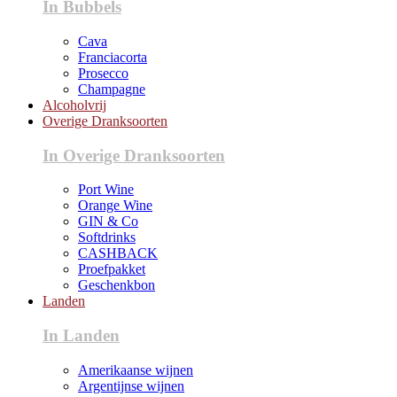
In Bubbels
Cava
Franciacorta
Prosecco
Champagne
Alcoholvrij
Overige Dranksoorten
In Overige Dranksoorten
Port Wine
Orange Wine
GIN & Co
Softdrinks
CASHBACK
Proefpakket
Geschenkbon
Landen
In Landen
Amerikaanse wijnen
Argentijnse wijnen