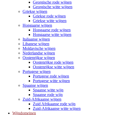
Georgische rode wijnen
Georgische witte wijnen
Griekse wijnen
Griekse rode wijnen
Griekse witte wijnen
Hongaarse wijnen
Hongaarse rode wijnen
Hongaarse witte wijnen
Italiaanse wijnen
Libanese wijnen
Moldavische wijnen
Nederlandse wijnen
Oostenrijkse wijnen
Oostenrijkse rode wijnen
Oostenrijkse witte wijnen
Portugese wijnen
Portugese rode wijnen
Portugese witte wijnen
Spaanse wijnen
Spaanse witte wijn
Spaanse rode wijn
Zuid-Afrikaanse wijnen
Zuid Afrikaanse rode wijn
Zuid-Afrikaanse witte wijnen
Wijndomeinen