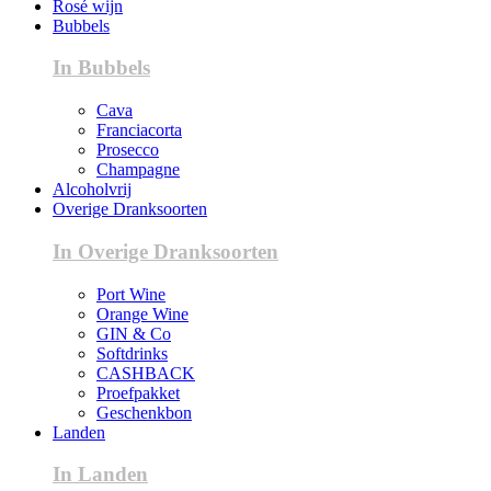
Rosé wijn
Bubbels
In Bubbels
Cava
Franciacorta
Prosecco
Champagne
Alcoholvrij
Overige Dranksoorten
In Overige Dranksoorten
Port Wine
Orange Wine
GIN & Co
Softdrinks
CASHBACK
Proefpakket
Geschenkbon
Landen
In Landen