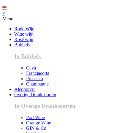
×
Menu
Rode Wijn
Witte wijn
Rosé wijn
Bubbels
In Bubbels
Cava
Franciacorta
Prosecco
Champagne
Alcoholvrij
Overige Dranksoorten
In Overige Dranksoorten
Port Wine
Orange Wine
GIN & Co