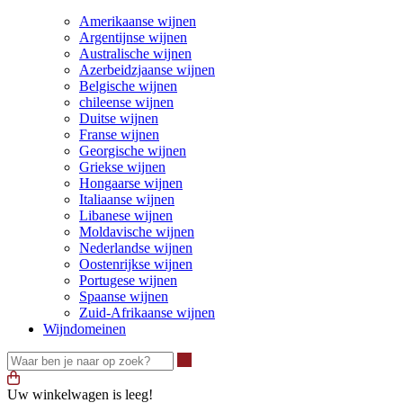
Amerikaanse wijnen
Argentijnse wijnen
Australische wijnen
Azerbeidzjaanse wijnen
Belgische wijnen
chileense wijnen
Duitse wijnen
Franse wijnen
Georgische wijnen
Griekse wijnen
Hongaarse wijnen
Italiaanse wijnen
Libanese wijnen
Moldavische wijnen
Nederlandse wijnen
Oostenrijkse wijnen
Portugese wijnen
Spaanse wijnen
Zuid-Afrikaanse wijnen
Wijndomeinen
Waar ben je naar op zoek?
Uw winkelwagen is leeg!