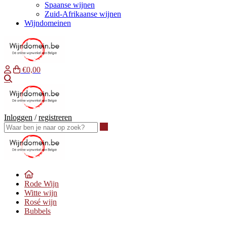
Spaanse wijnen
Zuid-Afrikaanse wijnen
Wijndomeinen
€0,00
Waar ben je naar op zoek?
Inloggen
/
registreren
Waar ben je naar op zoek?
Rode Wijn
Witte wijn
Rosé wijn
Bubbels