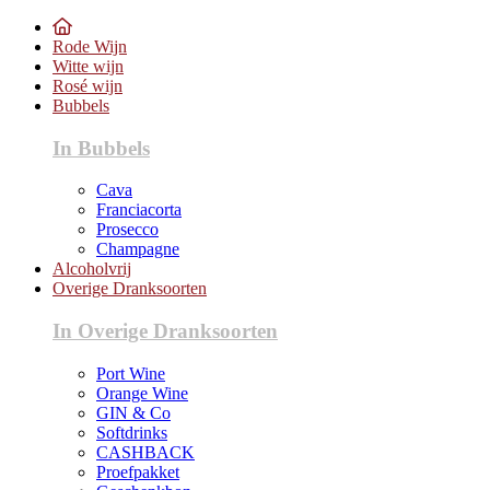
Rode Wijn
Witte wijn
Rosé wijn
Bubbels
In Bubbels
Cava
Franciacorta
Prosecco
Champagne
Alcoholvrij
Overige Dranksoorten
In Overige Dranksoorten
Port Wine
Orange Wine
GIN & Co
Softdrinks
CASHBACK
Proefpakket