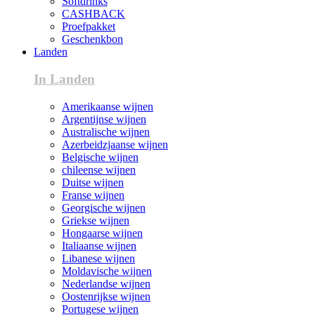
Softdrinks
CASHBACK
Proefpakket
Geschenkbon
Landen
In Landen
Amerikaanse wijnen
Argentijnse wijnen
Australische wijnen
Azerbeidzjaanse wijnen
Belgische wijnen
chileense wijnen
Duitse wijnen
Franse wijnen
Georgische wijnen
Griekse wijnen
Hongaarse wijnen
Italiaanse wijnen
Libanese wijnen
Moldavische wijnen
Nederlandse wijnen
Oostenrijkse wijnen
Portugese wijnen