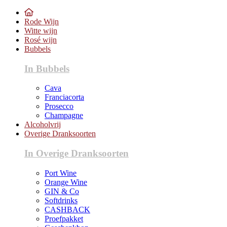
Rode Wijn
Witte wijn
Rosé wijn
Bubbels
In Bubbels
Cava
Franciacorta
Prosecco
Champagne
Alcoholvrij
Overige Dranksoorten
In Overige Dranksoorten
Port Wine
Orange Wine
GIN & Co
Softdrinks
CASHBACK
Proefpakket