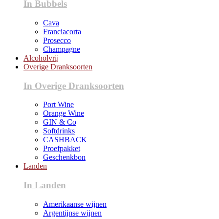
In Bubbels
Cava
Franciacorta
Prosecco
Champagne
Alcoholvrij
Overige Dranksoorten
In Overige Dranksoorten
Port Wine
Orange Wine
GIN & Co
Softdrinks
CASHBACK
Proefpakket
Geschenkbon
Landen
In Landen
Amerikaanse wijnen
Argentijnse wijnen