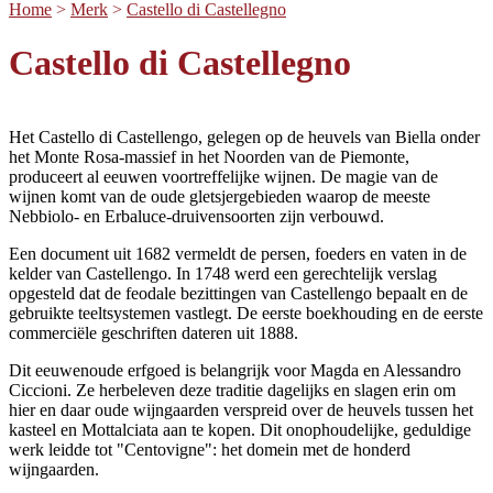
Home
>
Merk
>
Castello di Castellegno
Castello di Castellegno
Het Castello di Castellengo, gelegen op de heuvels van Biella onder
het Monte Rosa-massief in het Noorden van de Piemonte,
produceert al eeuwen voortreffelijke wijnen. De magie van de
wijnen komt van de oude gletsjergebieden waarop de meeste
Nebbiolo- en Erbaluce-druivensoorten zijn verbouwd.
Een document uit 1682 vermeldt de persen, foeders en vaten in de
kelder van Castellengo. In 1748 werd een gerechtelijk verslag
opgesteld dat de feodale bezittingen van Castellengo bepaalt en de
gebruikte teeltsystemen vastlegt. De eerste boekhouding en de eerste
commerciële geschriften dateren uit 1888.
Dit eeuwenoude erfgoed is belangrijk voor Magda en Alessandro
Ciccioni. Ze herbeleven deze traditie dagelijks en slagen erin om
hier en daar oude wijngaarden verspreid over de heuvels tussen het
kasteel en Mottalciata aan te kopen. Dit onophoudelijke, geduldige
werk leidde tot "Centovigne": het domein met de honderd
wijngaarden.