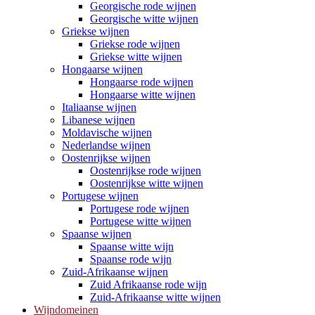
Georgische rode wijnen
Georgische witte wijnen
Griekse wijnen
Griekse rode wijnen
Griekse witte wijnen
Hongaarse wijnen
Hongaarse rode wijnen
Hongaarse witte wijnen
Italiaanse wijnen
Libanese wijnen
Moldavische wijnen
Nederlandse wijnen
Oostenrijkse wijnen
Oostenrijkse rode wijnen
Oostenrijkse witte wijnen
Portugese wijnen
Portugese rode wijnen
Portugese witte wijnen
Spaanse wijnen
Spaanse witte wijn
Spaanse rode wijn
Zuid-Afrikaanse wijnen
Zuid Afrikaanse rode wijn
Zuid-Afrikaanse witte wijnen
Wijndomeinen