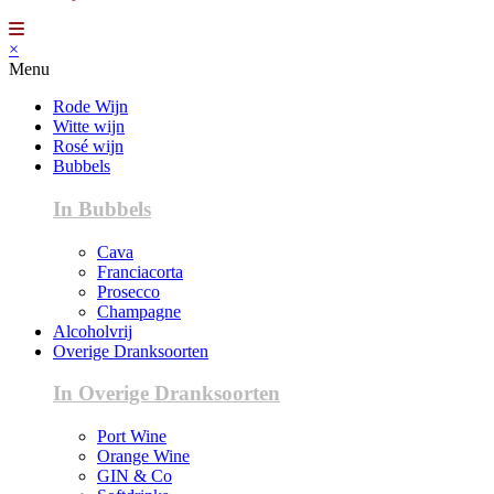
×
Menu
Rode Wijn
Witte wijn
Rosé wijn
Bubbels
In Bubbels
Cava
Franciacorta
Prosecco
Champagne
Alcoholvrij
Overige Dranksoorten
In Overige Dranksoorten
Port Wine
Orange Wine
GIN & Co