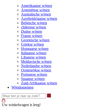
Amerikaanse wijnen
Argentijnse wijnen
Australische wijnen
Azerbeidzjaanse wijnen
Belgische wijnen
chileense wijnen
Duitse wijnen
Franse wijnen
Georgische wijnen
Griekse wijnen
Hongaarse wijnen
Italiaanse wijnen
Libanese wijnen
Moldavische wijnen
Nederlandse wijnen
Oostenrijkse wijnen
Portugese wijnen
Spaanse wijnen
Zuid-Afrikaanse wijnen
Wijndomeinen
Waar ben je naar op zoek?
Uw winkelwagen is leeg!