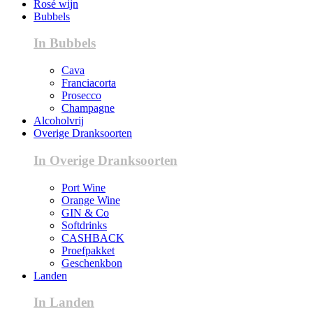
Rosé wijn
Bubbels
In Bubbels
Cava
Franciacorta
Prosecco
Champagne
Alcoholvrij
Overige Dranksoorten
In Overige Dranksoorten
Port Wine
Orange Wine
GIN & Co
Softdrinks
CASHBACK
Proefpakket
Geschenkbon
Landen
In Landen