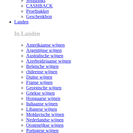
Softdrinks
CASHBACK
Proefpakket
Geschenkbon
Landen
In Landen
Amerikaanse wijnen
Argentijnse wijnen
Australische wijnen
Azerbeidzjaanse wijnen
Belgische wijnen
chileense wijnen
Duitse wijnen
Franse wijnen
Georgische wijnen
Griekse wijnen
Hongaarse wijnen
Italiaanse wijnen
Libanese wijnen
Moldavische wijnen
Nederlandse wijnen
Oostenrijkse wijnen
Portugese wijnen