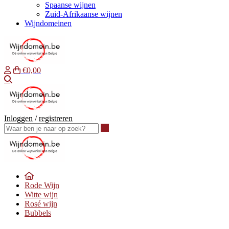
Spaanse wijnen
Zuid-Afrikaanse wijnen
Wijndomeinen
€0,00
Waar ben je naar op zoek?
Inloggen
/
registreren
Waar ben je naar op zoek?
Rode Wijn
Witte wijn
Rosé wijn
Bubbels