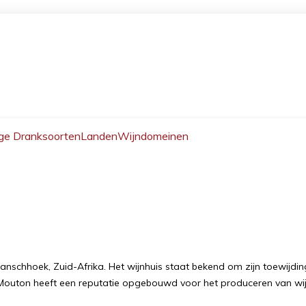
ge Dranksoorten
Landen
Wijndomeinen
anschhoek, Zuid-Afrika. Het wijnhuis staat bekend om zijn toewijd
s Mouton heeft een reputatie opgebouwd voor het produceren van wi