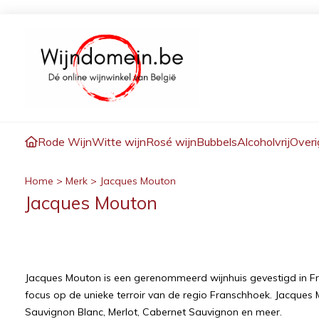
Rode Wijn
Witte wijn
Rosé wijn
Bubbels
Alcoholvrij
Overi
Home
>
Merk
>
Jacques Mouton
Jacques Mouton
Jacques Mouton is een gerenommeerd wijnhuis gevestigd in Fr
focus op de unieke terroir van de regio Franschhoek. Jacque
Sauvignon Blanc, Merlot, Cabernet Sauvignon en meer.