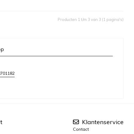
Producten 1 t/m 3 van 3 (1 pagina's)
op
8701182
t
Klantenservice
Contact