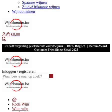
Spaanse wijnen
Zuid-Afrikaanse wijnen
Wijndomeinen
€0,00
Waar ben je naar op zoek?
>1.500 zorgvuldig geselecteerde wereldwijnen | 100% Belgisch | Becom Award
Customer Friendliness Small 2025
Inloggen
/
registreren
Waar ben je naar op zoek?
Rode Wijn
Witte wijn