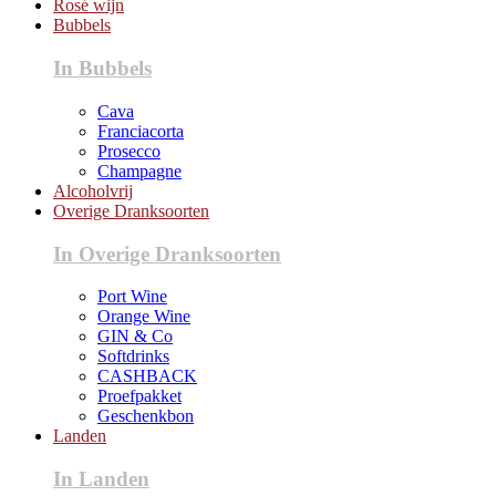
Rosé wijn
Bubbels
In Bubbels
Cava
Franciacorta
Prosecco
Champagne
Alcoholvrij
Overige Dranksoorten
In Overige Dranksoorten
Port Wine
Orange Wine
GIN & Co
Softdrinks
CASHBACK
Proefpakket
Geschenkbon
Landen
In Landen