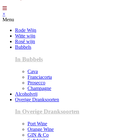
×
Menu
Rode Wijn
Witte wijn
Rosé wijn
Bubbels
In Bubbels
Cava
Franciacorta
Prosecco
Champagne
Alcoholvrij
Overige Dranksoorten
In Overige Dranksoorten
Port Wine
Orange Wine
GIN & Co