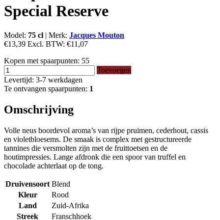
Special Reserve
Model:
75 cl
|
Merk:
Jacques Mouton
€13,39
Excl. BTW:
€11,07
Kopen met spaarpunten:
55
Toevoegen
Levertijd: 3-7 werkdagen
Te ontvangen spaarpunten:
1
Omschrijving
Volle neus boordevol aroma’s van rijpe pruimen, cederhout, cassis
en violetbloesems. De smaak is complex met gestructureerde
tannines die versmolten zijn met de fruittoetsen en de
houtimpressies. Lange afdronk die een spoor van truffel en
chocolade achterlaat op de tong.
Druivensoort
Blend
Kleur
Rood
Land
Zuid-Afrika
Streek
Franschhoek