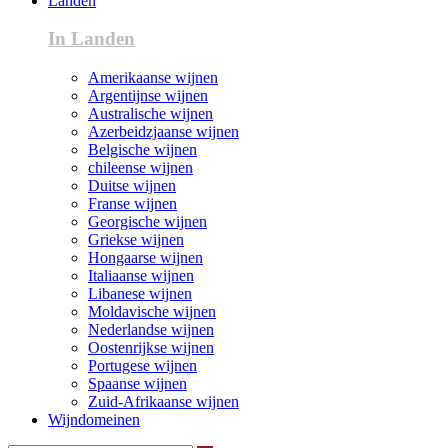
Landen
In Landen
Amerikaanse wijnen
Argentijnse wijnen
Australische wijnen
Azerbeidzjaanse wijnen
Belgische wijnen
chileense wijnen
Duitse wijnen
Franse wijnen
Georgische wijnen
Griekse wijnen
Hongaarse wijnen
Italiaanse wijnen
Libanese wijnen
Moldavische wijnen
Nederlandse wijnen
Oostenrijkse wijnen
Portugese wijnen
Spaanse wijnen
Zuid-Afrikaanse wijnen
Wijndomeinen