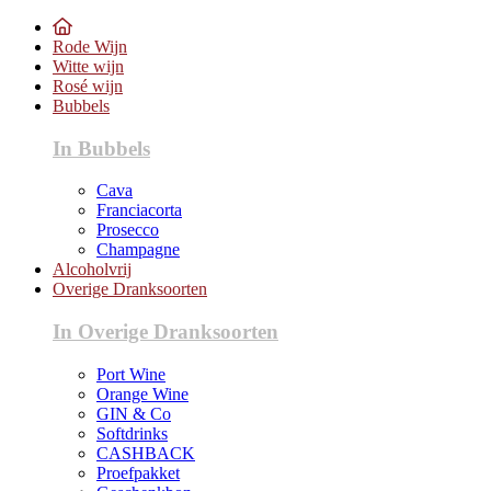
Rode Wijn
Witte wijn
Rosé wijn
Bubbels
In Bubbels
Cava
Franciacorta
Prosecco
Champagne
Alcoholvrij
Overige Dranksoorten
In Overige Dranksoorten
Port Wine
Orange Wine
GIN & Co
Softdrinks
CASHBACK
Proefpakket