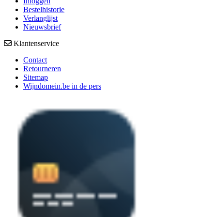
Inloggen
Bestelhistorie
Verlanglijst
Nieuwsbrief
Klantenservice
Contact
Retourneren
Sitemap
Wijndomein.be in de pers