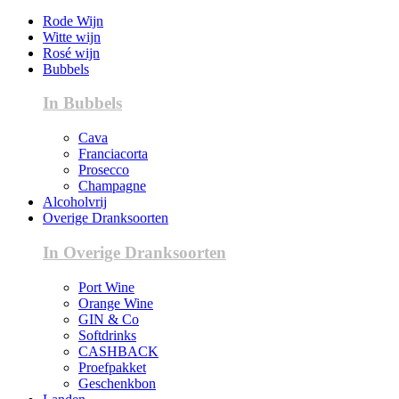
Rode Wijn
Witte wijn
Rosé wijn
Bubbels
In Bubbels
Cava
Franciacorta
Prosecco
Champagne
Alcoholvrij
Overige Dranksoorten
In Overige Dranksoorten
Port Wine
Orange Wine
GIN & Co
Softdrinks
CASHBACK
Proefpakket
Geschenkbon