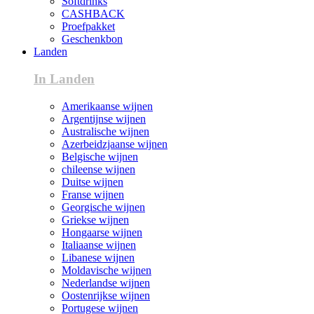
Softdrinks
CASHBACK
Proefpakket
Geschenkbon
Landen
In Landen
Amerikaanse wijnen
Argentijnse wijnen
Australische wijnen
Azerbeidzjaanse wijnen
Belgische wijnen
chileense wijnen
Duitse wijnen
Franse wijnen
Georgische wijnen
Griekse wijnen
Hongaarse wijnen
Italiaanse wijnen
Libanese wijnen
Moldavische wijnen
Nederlandse wijnen
Oostenrijkse wijnen
Portugese wijnen