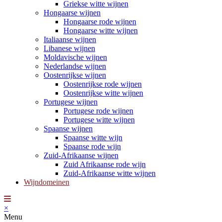
Griekse witte wijnen
Hongaarse wijnen
Hongaarse rode wijnen
Hongaarse witte wijnen
Italiaanse wijnen
Libanese wijnen
Moldavische wijnen
Nederlandse wijnen
Oostenrijkse wijnen
Oostenrijkse rode wijnen
Oostenrijkse witte wijnen
Portugese wijnen
Portugese rode wijnen
Portugese witte wijnen
Spaanse wijnen
Spaanse witte wijn
Spaanse rode wijn
Zuid-Afrikaanse wijnen
Zuid Afrikaanse rode wijn
Zuid-Afrikaanse witte wijnen
Wijndomeinen
×
Menu