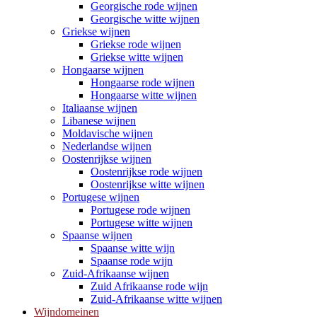
Georgische rode wijnen
Georgische witte wijnen
Griekse wijnen
Griekse rode wijnen
Griekse witte wijnen
Hongaarse wijnen
Hongaarse rode wijnen
Hongaarse witte wijnen
Italiaanse wijnen
Libanese wijnen
Moldavische wijnen
Nederlandse wijnen
Oostenrijkse wijnen
Oostenrijkse rode wijnen
Oostenrijkse witte wijnen
Portugese wijnen
Portugese rode wijnen
Portugese witte wijnen
Spaanse wijnen
Spaanse witte wijn
Spaanse rode wijn
Zuid-Afrikaanse wijnen
Zuid Afrikaanse rode wijn
Zuid-Afrikaanse witte wijnen
Wijndomeinen