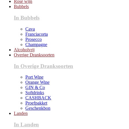
Rosé wijn
Bubbels
In Bubbels
Cava
Franciacorta
Prosecco
Champagne
Alcoholvrij
Overige Dranksoorten
In Overige Dranksoorten
Port Wine
Orange Wine
GIN & Co
Softdrinks
CASHBACK
Proefpakket
Geschenkbon
Landen
In Landen