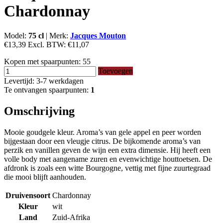
Chardonnay
Model:
75 cl
|
Merk:
Jacques Mouton
€13,39
Excl. BTW:
€11,07
Kopen met spaarpunten:
55
Toevoegen
Levertijd: 3-7 werkdagen
Te ontvangen spaarpunten:
1
Omschrijving
Mooie goudgele kleur. Aroma’s van gele appel en peer worden
bijgestaan door een vleugje citrus. De bijkomende aroma’s van
perzik en vanillen geven de wijn een extra dimensie. Hij heeft een
volle body met aangename zuren en evenwichtige houttoetsen. De
afdronk is zoals een witte Bourgogne, vettig met fijne zuurtegraad
die mooi blijft aanhouden.
Druivensoort
Chardonnay
Kleur
wit
Land
Zuid-Afrika