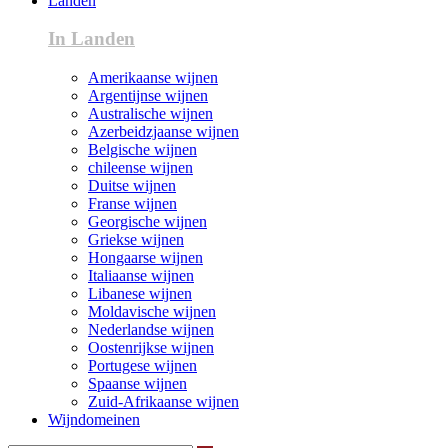
Landen
In Landen
Amerikaanse wijnen
Argentijnse wijnen
Australische wijnen
Azerbeidzjaanse wijnen
Belgische wijnen
chileense wijnen
Duitse wijnen
Franse wijnen
Georgische wijnen
Griekse wijnen
Hongaarse wijnen
Italiaanse wijnen
Libanese wijnen
Moldavische wijnen
Nederlandse wijnen
Oostenrijkse wijnen
Portugese wijnen
Spaanse wijnen
Zuid-Afrikaanse wijnen
Wijndomeinen