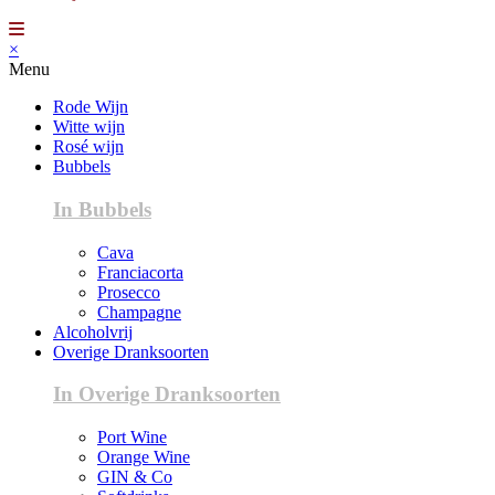
×
Menu
Rode Wijn
Witte wijn
Rosé wijn
Bubbels
In Bubbels
Cava
Franciacorta
Prosecco
Champagne
Alcoholvrij
Overige Dranksoorten
In Overige Dranksoorten
Port Wine
Orange Wine
GIN & Co