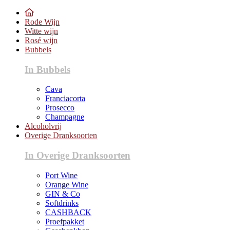
Rode Wijn
Witte wijn
Rosé wijn
Bubbels
In Bubbels
Cava
Franciacorta
Prosecco
Champagne
Alcoholvrij
Overige Dranksoorten
In Overige Dranksoorten
Port Wine
Orange Wine
GIN & Co
Softdrinks
CASHBACK
Proefpakket