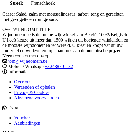
Streek
Franschhoek
Caeser Salad, zalm met mousselinesaus, tarbot, tong en gerechten
met gevogelte en romige saus.
Over WIJNDOMEIN.BE
Wijndomein.be is de online wijnwinkel van België, 100% Belgisch.
U heeft keuze uit meer dan 1500 wijnen uit boeiende wijnlanden en
de mooiste wijndomeinen ter wereld. U kiest en koopt vanuit uw
luie zetel en wij leveren bij u aan huis aan democratische prijzen.
Neem contact met ons op
tom@wijndomein.be
Mobiel / Whatsapp
+32488701182
Informatie
Over ons
Verzenden of ophalen
Privacy & Cookies
Algemene voorwaarden
Extra
Voucher
Aanbiedingen