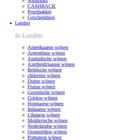
Softdrinks
CASHBACK
Proefpakket
Geschenkbon
Landen
In Landen
Amerikaanse wijnen
Argentijnse wijnen
Australische wijnen
Azerbeidzjaanse wijnen
Belgische wijnen
chileense wijnen
Duitse wijnen
Franse wijnen
Georgische wijnen
Griekse wijnen
Hongaarse wijnen
Italiaanse wijnen
Libanese wijnen
Moldavische wijnen
Nederlandse wijnen
Oostenrijkse wijnen
Portugese wijnen