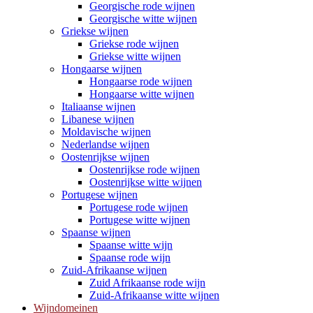
Georgische rode wijnen
Georgische witte wijnen
Griekse wijnen
Griekse rode wijnen
Griekse witte wijnen
Hongaarse wijnen
Hongaarse rode wijnen
Hongaarse witte wijnen
Italiaanse wijnen
Libanese wijnen
Moldavische wijnen
Nederlandse wijnen
Oostenrijkse wijnen
Oostenrijkse rode wijnen
Oostenrijkse witte wijnen
Portugese wijnen
Portugese rode wijnen
Portugese witte wijnen
Spaanse wijnen
Spaanse witte wijn
Spaanse rode wijn
Zuid-Afrikaanse wijnen
Zuid Afrikaanse rode wijn
Zuid-Afrikaanse witte wijnen
Wijndomeinen