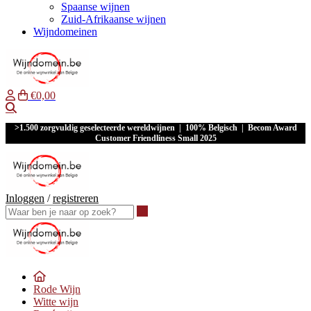
Spaanse wijnen
Zuid-Afrikaanse wijnen
Wijndomeinen
€0,00
Waar ben je naar op zoek?
>1.500 zorgvuldig geselecteerde wereldwijnen | 100% Belgisch | Becom Award
Customer Friendliness Small 2025
Inloggen
/
registreren
Waar ben je naar op zoek?
Rode Wijn
Witte wijn