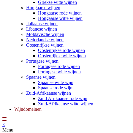
Griekse witte wijnen
Hongaarse wijnen
Hongaarse rode wijnen
Hongaarse witte wijnen
Italiaanse wijnen
Libanese wijnen
Moldavische wijnen
Nederlandse wijnen
Oostenrijkse wijnen
Oostenrijkse rode wijnen
Oostenrijkse witte wijnen
Portugese wijnen
Portugese rode wijnen
Portugese witte wijnen
Spaanse wijnen
Spaanse witte wijn
Spaanse rode wijn
Zuid-Afrikaanse wijnen
Zuid Afrikaanse rode wijn
Zuid-Afrikaanse witte wijnen
Wijndomeinen
×
Menu