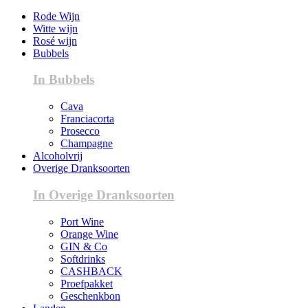
Rode Wijn
Witte wijn
Rosé wijn
Bubbels
In Bubbels
Cava
Franciacorta
Prosecco
Champagne
Alcoholvrij
Overige Dranksoorten
In Overige Dranksoorten
Port Wine
Orange Wine
GIN & Co
Softdrinks
CASHBACK
Proefpakket
Geschenkbon