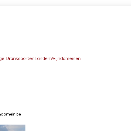
ge Dranksoorten
Landen
Wijndomeinen
jndomein.be