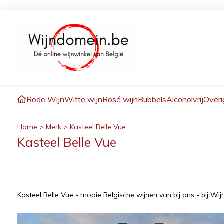
Rode Wijn
Witte wijn
Rosé wijn
Bubbels
Alcoholvrij
Overi
Home
>
Merk
>
Kasteel Belle Vue
Kasteel Belle Vue
Kasteel Belle Vue - mooie Belgische wijnen van bij ons - bij Wi