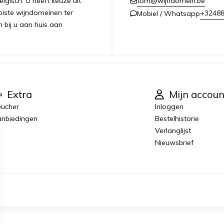
lgisch. U heeft keuze uit
tom@wijndomein.be
iste wijndomeinen ter
+3248
Mobiel / Whatsapp
n bij u aan huis aan
Extra
Mijn accoun
ucher
Inloggen
nbiedingen
Bestelhistorie
Verlanglijst
Nieuwsbrief