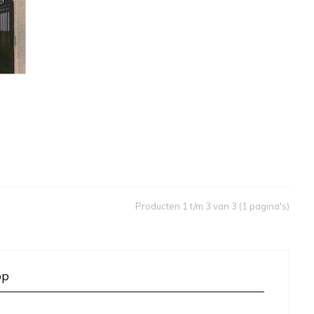
Producten 1 t/m 3 van 3 (1 pagina's)
op