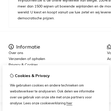
Wijndomein.be is de online wijnwinkel van België, 100% Be
meer dan 1500 wijnen uit boeiende wijnlanden en de moo
wereld. U kiest en koopt vanuit uw luie zetel en wij levere
democratische prijzen.
Informatie
Over ons
Vo
Verzenden of ophalen
Aa
Privacy & Cookies
Algemene voorwaarden
Cookies & Privacy
We gebruiken cookies en andere technieken om
websiteverkeer te analyseren. Ook delen we informatie
over uw gebruik van onze site met onze partners voor
analyse.
Lees onze cookieverklaring
hier