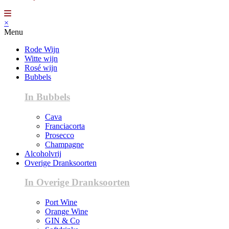
×
Menu
Rode Wijn
Witte wijn
Rosé wijn
Bubbels
In Bubbels
Cava
Franciacorta
Prosecco
Champagne
Alcoholvrij
Overige Dranksoorten
In Overige Dranksoorten
Port Wine
Orange Wine
GIN & Co