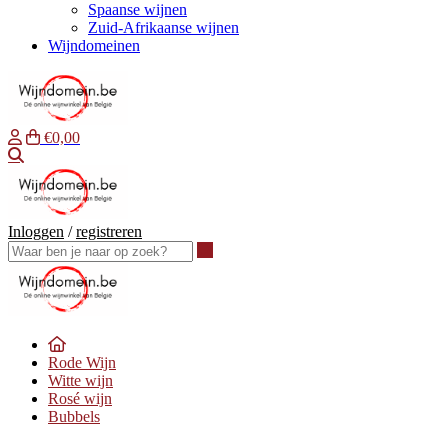
Spaanse wijnen
Zuid-Afrikaanse wijnen
Wijndomeinen
€0,00
Waar ben je naar op zoek?
Inloggen
/
registreren
Waar ben je naar op zoek?
Rode Wijn
Witte wijn
Rosé wijn
Bubbels