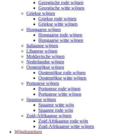
Georgische rode wijnen
Georgische witte wijnen
Griekse wijnen
Griekse rode wijnen
Griekse witte wijnen
Hongaarse wijnen
Hongaarse rode wijnen
Hongaarse witte wijnen
Italiaanse wijnen
Libanese wijnen
Moldavische wijnen
Nederlandse wijnen
Oostenrijkse wijnen
Oostenrijkse rode wijnen
Oostenrijkse witte wijnen
Portugese wijnen
Portugese rode wijnen
Portugese witte wijnen
Spaanse wijnen
Spaanse witte wijn
Spaanse rode wijn
Zuid-Afrikaanse wijnen
Zuid Afrikaanse rode wijn
Zuid-Afrikaanse witte wijnen
Wijndomeinen