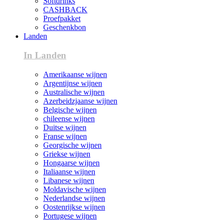
Softdrinks
CASHBACK
Proefpakket
Geschenkbon
Landen
In Landen
Amerikaanse wijnen
Argentijnse wijnen
Australische wijnen
Azerbeidzjaanse wijnen
Belgische wijnen
chileense wijnen
Duitse wijnen
Franse wijnen
Georgische wijnen
Griekse wijnen
Hongaarse wijnen
Italiaanse wijnen
Libanese wijnen
Moldavische wijnen
Nederlandse wijnen
Oostenrijkse wijnen
Portugese wijnen