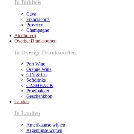
In Bubbels
Cava
Franciacorta
Prosecco
Champagne
Alcoholvrij
Overige Dranksoorten
In Overige Dranksoorten
Port Wine
Orange Wine
GIN & Co
Softdrinks
CASHBACK
Proefpakket
Geschenkbon
Landen
In Landen
Amerikaanse wijnen
Argentijnse wijnen