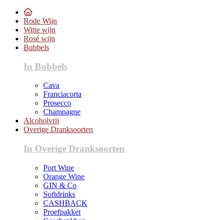
Rode Wijn
Witte wijn
Rosé wijn
Bubbels
In Bubbels
Cava
Franciacorta
Prosecco
Champagne
Alcoholvrij
Overige Dranksoorten
In Overige Dranksoorten
Port Wine
Orange Wine
GIN & Co
Softdrinks
CASHBACK
Proefpakket