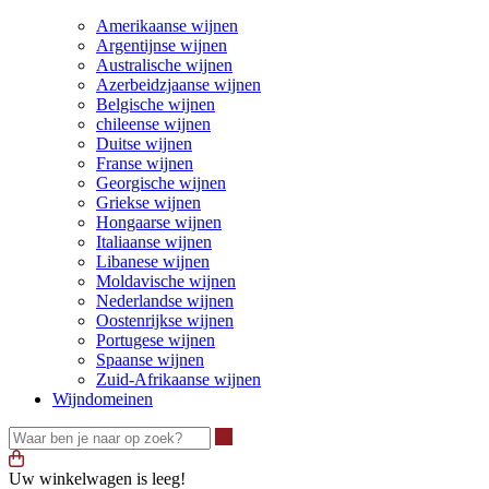
Amerikaanse wijnen
Argentijnse wijnen
Australische wijnen
Azerbeidzjaanse wijnen
Belgische wijnen
chileense wijnen
Duitse wijnen
Franse wijnen
Georgische wijnen
Griekse wijnen
Hongaarse wijnen
Italiaanse wijnen
Libanese wijnen
Moldavische wijnen
Nederlandse wijnen
Oostenrijkse wijnen
Portugese wijnen
Spaanse wijnen
Zuid-Afrikaanse wijnen
Wijndomeinen
Waar ben je naar op zoek?
Uw winkelwagen is leeg!