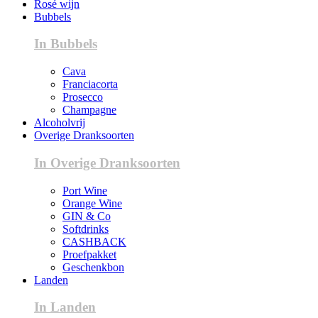
Rosé wijn
Bubbels
In Bubbels
Cava
Franciacorta
Prosecco
Champagne
Alcoholvrij
Overige Dranksoorten
In Overige Dranksoorten
Port Wine
Orange Wine
GIN & Co
Softdrinks
CASHBACK
Proefpakket
Geschenkbon
Landen
In Landen