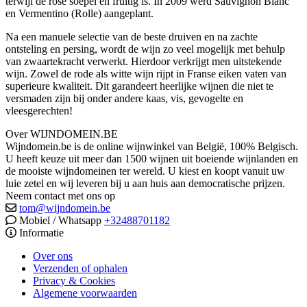
terwijl de rosé soepel en fruitig is. In 2009 werd Sauvignon Blanc
en Vermentino (Rolle) aangeplant.
Na een manuele selectie van de beste druiven en na zachte
ontsteling en persing, wordt de wijn zo veel mogelijk met behulp
van zwaartekracht verwerkt. Hierdoor verkrijgt men uitstekende
wijn. Zowel de rode als witte wijn rijpt in Franse eiken vaten van
superieure kwaliteit. Dit garandeert heerlijke wijnen die niet te
versmaden zijn bij onder andere kaas, vis, gevogelte en
vleesgerechten!
Over WIJNDOMEIN.BE
Wijndomein.be is de online wijnwinkel van België, 100% Belgisch.
U heeft keuze uit meer dan 1500 wijnen uit boeiende wijnlanden en
de mooiste wijndomeinen ter wereld. U kiest en koopt vanuit uw
luie zetel en wij leveren bij u aan huis aan democratische prijzen.
Neem contact met ons op
tom@wijndomein.be
Mobiel / Whatsapp
+32488701182
Informatie
Over ons
Verzenden of ophalen
Privacy & Cookies
Algemene voorwaarden