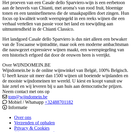
Het proeven van een Casale dello Sparviero-wijn is een eerbetoon
aan de heuvels van Chianti, met aroma's van rood fruit, bloemige
tonen en een tanninefineness die de smaakpapillen doet zingen. Hun
focus op kwaliteit wordt weerspiegeld in een reeks wijnen die een
verhaal vertellen van passie voor het land en toewijding aan
uitmuntendheid in de Chianti Classico.
Het landgoed Casale dello Sparviero is dus niet alleen een bewaker
van de Toscaanse wijntraditie, maar ook een moderne ambachtsman
die nauwgezet expressieve wijnen maakt, een weerspiegeling van
een historisch erfgoed dat door de eeuwen heen is verrijkt.
Over WIJNDOMEIN.BE
Wijndomein.be is de online wijnwinkel van België, 100% Belgisch.
U heeft keuze uit meer dan 1500 wijnen uit boeiende wijnlanden en
de mooiste wijndomeinen ter wereld. U kiest en koopt vanuit uw
luie zetel en wij leveren bij u aan huis aan democratische prijzen.
Neem contact met ons op
tom@wijndomein.be
Mobiel / Whatsapp
+32488701182
Informatie
Over ons
Verzenden of ophalen
Privacy & Cookies