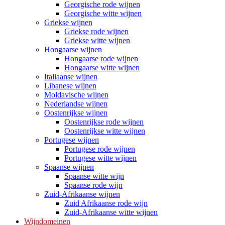
Georgische rode wijnen
Georgische witte wijnen
Griekse wijnen
Griekse rode wijnen
Griekse witte wijnen
Hongaarse wijnen
Hongaarse rode wijnen
Hongaarse witte wijnen
Italiaanse wijnen
Libanese wijnen
Moldavische wijnen
Nederlandse wijnen
Oostenrijkse wijnen
Oostenrijkse rode wijnen
Oostenrijkse witte wijnen
Portugese wijnen
Portugese rode wijnen
Portugese witte wijnen
Spaanse wijnen
Spaanse witte wijn
Spaanse rode wijn
Zuid-Afrikaanse wijnen
Zuid Afrikaanse rode wijn
Zuid-Afrikaanse witte wijnen
Wijndomeinen