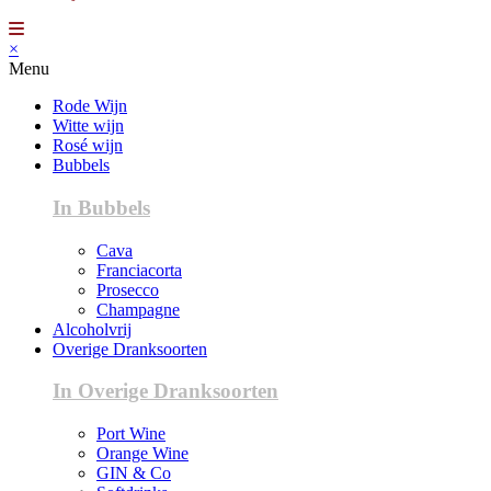
×
Menu
Rode Wijn
Witte wijn
Rosé wijn
Bubbels
In Bubbels
Cava
Franciacorta
Prosecco
Champagne
Alcoholvrij
Overige Dranksoorten
In Overige Dranksoorten
Port Wine
Orange Wine
GIN & Co