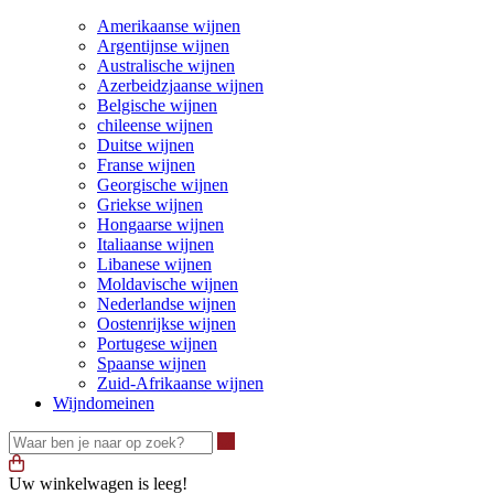
Amerikaanse wijnen
Argentijnse wijnen
Australische wijnen
Azerbeidzjaanse wijnen
Belgische wijnen
chileense wijnen
Duitse wijnen
Franse wijnen
Georgische wijnen
Griekse wijnen
Hongaarse wijnen
Italiaanse wijnen
Libanese wijnen
Moldavische wijnen
Nederlandse wijnen
Oostenrijkse wijnen
Portugese wijnen
Spaanse wijnen
Zuid-Afrikaanse wijnen
Wijndomeinen
Waar ben je naar op zoek?
Uw winkelwagen is leeg!