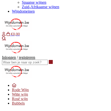
Spaanse wijnen
Zuid-Afrikaanse wijnen
Wijndomeinen
€0,00
Waar ben je naar op zoek?
Inloggen
/
registreren
Waar ben je naar op zoek?
Rode Wijn
Witte wijn
Rosé wijn
Bubbels