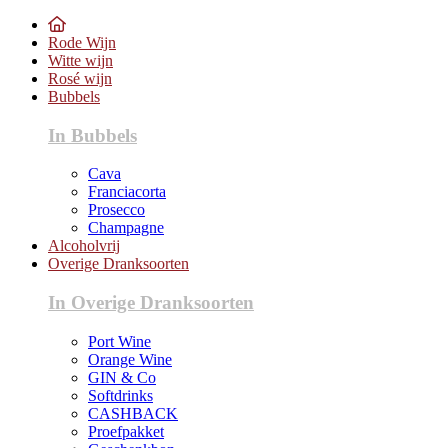
Rode Wijn
Witte wijn
Rosé wijn
Bubbels
In Bubbels
Cava
Franciacorta
Prosecco
Champagne
Alcoholvrij
Overige Dranksoorten
In Overige Dranksoorten
Port Wine
Orange Wine
GIN & Co
Softdrinks
CASHBACK
Proefpakket