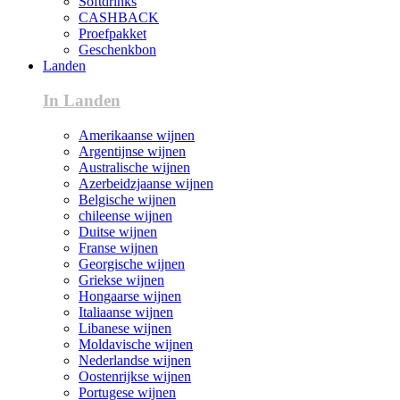
Softdrinks
CASHBACK
Proefpakket
Geschenkbon
Landen
In Landen
Amerikaanse wijnen
Argentijnse wijnen
Australische wijnen
Azerbeidzjaanse wijnen
Belgische wijnen
chileense wijnen
Duitse wijnen
Franse wijnen
Georgische wijnen
Griekse wijnen
Hongaarse wijnen
Italiaanse wijnen
Libanese wijnen
Moldavische wijnen
Nederlandse wijnen
Oostenrijkse wijnen
Portugese wijnen