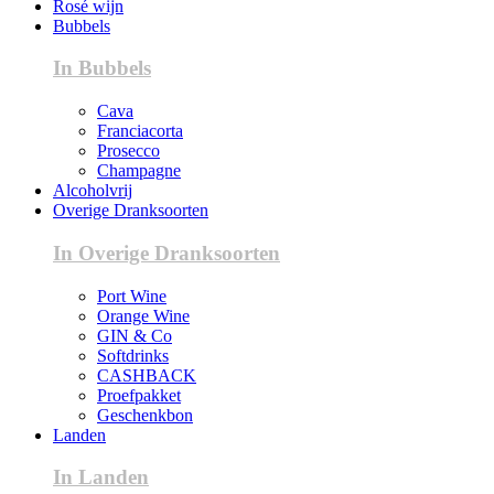
Rosé wijn
Bubbels
In Bubbels
Cava
Franciacorta
Prosecco
Champagne
Alcoholvrij
Overige Dranksoorten
In Overige Dranksoorten
Port Wine
Orange Wine
GIN & Co
Softdrinks
CASHBACK
Proefpakket
Geschenkbon
Landen
In Landen