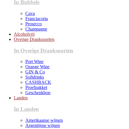
In Bubbels
Cava
Franciacorta
Prosecco
Champagne
Alcoholvrij
Overige Dranksoorten
In Overige Dranksoorten
Port Wine
Orange Wine
GIN & Co
Softdrinks
CASHBACK
Proefpakket
Geschenkbon
Landen
In Landen
Amerikaanse wijnen
Argentijnse wijnen