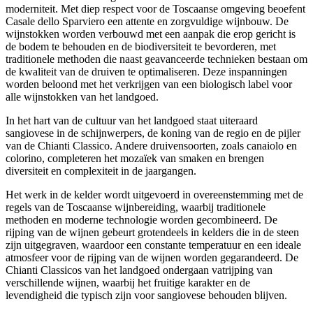
moderniteit. Met diep respect voor de Toscaanse omgeving beoefent
Casale dello Sparviero een attente en zorgvuldige wijnbouw. De
wijnstokken worden verbouwd met een aanpak die erop gericht is
de bodem te behouden en de biodiversiteit te bevorderen, met
traditionele methoden die naast geavanceerde technieken bestaan ​​om
de kwaliteit van de druiven te optimaliseren. Deze inspanningen
worden beloond met het verkrijgen van een biologisch label voor
alle wijnstokken van het landgoed.
In het hart van de cultuur van het landgoed staat uiteraard
sangiovese in de schijnwerpers, de koning van de regio en de pijler
van de Chianti Classico. Andere druivensoorten, zoals canaiolo en
colorino, completeren het mozaïek van smaken en brengen
diversiteit en complexiteit in de jaargangen.
Het werk in de kelder wordt uitgevoerd in overeenstemming met de
regels van de Toscaanse wijnbereiding, waarbij traditionele
methoden en moderne technologie worden gecombineerd. De
rijping van de wijnen gebeurt grotendeels in kelders die in de steen
zijn uitgegraven, waardoor een constante temperatuur en een ideale
atmosfeer voor de rijping van de wijnen worden gegarandeerd. De
Chianti Classicos van het landgoed ondergaan vatrijping van
verschillende wijnen, waarbij het fruitige karakter en de
levendigheid die typisch zijn voor sangiovese behouden blijven.