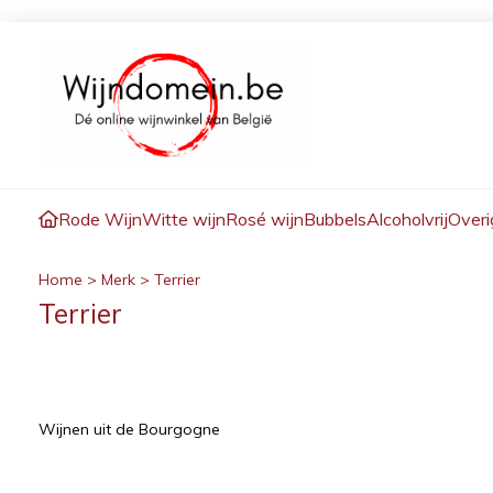
Rode Wijn
Witte wijn
Rosé wijn
Bubbels
Alcoholvrij
Overi
Home
>
Merk
>
Terrier
Terrier
Wijnen uit de Bourgogne