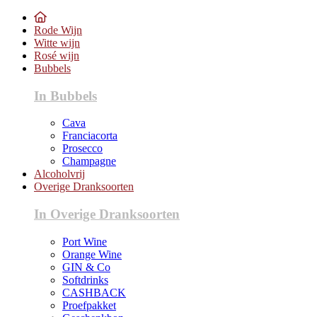
Rode Wijn
Witte wijn
Rosé wijn
Bubbels
In Bubbels
Cava
Franciacorta
Prosecco
Champagne
Alcoholvrij
Overige Dranksoorten
In Overige Dranksoorten
Port Wine
Orange Wine
GIN & Co
Softdrinks
CASHBACK
Proefpakket