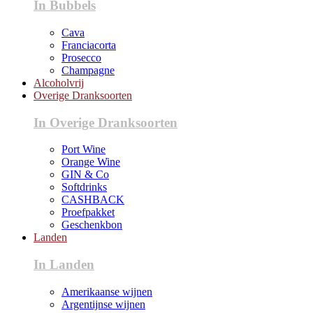
In Bubbels
Cava
Franciacorta
Prosecco
Champagne
Alcoholvrij
Overige Dranksoorten
In Overige Dranksoorten
Port Wine
Orange Wine
GIN & Co
Softdrinks
CASHBACK
Proefpakket
Geschenkbon
Landen
In Landen
Amerikaanse wijnen
Argentijnse wijnen