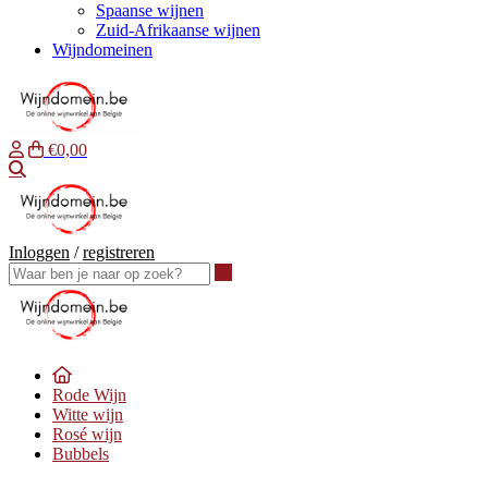
Spaanse wijnen
Zuid-Afrikaanse wijnen
Wijndomeinen
€0,00
Waar ben je naar op zoek?
Inloggen
/
registreren
Waar ben je naar op zoek?
Rode Wijn
Witte wijn
Rosé wijn
Bubbels