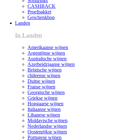
Softdrinks
CASHBACK
Proefpakket
Geschenkbon
Landen
In Landen
Amerikaanse wijnen
Argentijnse wijnen
Australische wijnen
Azerbeidzjaanse wijnen
Belgische wijnen
chileense wijnen
Duitse wijnen
Franse wijnen
Georgische wijnen
Griekse wijnen
Hongaarse wijnen
Italiaanse wijnen
Libanese wijnen
Moldavische wijnen
Nederlandse wijnen
Oostenrijkse wijnen
Portugese wijnen