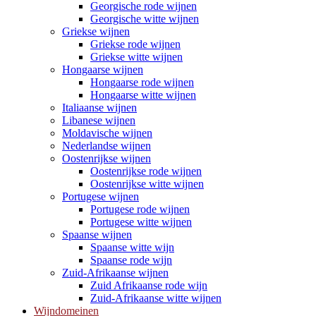
Georgische rode wijnen
Georgische witte wijnen
Griekse wijnen
Griekse rode wijnen
Griekse witte wijnen
Hongaarse wijnen
Hongaarse rode wijnen
Hongaarse witte wijnen
Italiaanse wijnen
Libanese wijnen
Moldavische wijnen
Nederlandse wijnen
Oostenrijkse wijnen
Oostenrijkse rode wijnen
Oostenrijkse witte wijnen
Portugese wijnen
Portugese rode wijnen
Portugese witte wijnen
Spaanse wijnen
Spaanse witte wijn
Spaanse rode wijn
Zuid-Afrikaanse wijnen
Zuid Afrikaanse rode wijn
Zuid-Afrikaanse witte wijnen
Wijndomeinen