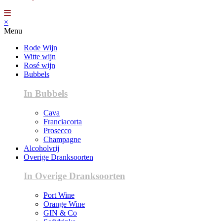
×
Menu
Rode Wijn
Witte wijn
Rosé wijn
Bubbels
In Bubbels
Cava
Franciacorta
Prosecco
Champagne
Alcoholvrij
Overige Dranksoorten
In Overige Dranksoorten
Port Wine
Orange Wine
GIN & Co