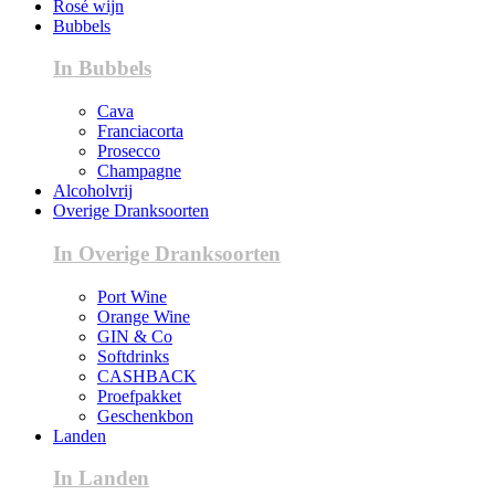
Rosé wijn
Bubbels
In Bubbels
Cava
Franciacorta
Prosecco
Champagne
Alcoholvrij
Overige Dranksoorten
In Overige Dranksoorten
Port Wine
Orange Wine
GIN & Co
Softdrinks
CASHBACK
Proefpakket
Geschenkbon
Landen
In Landen