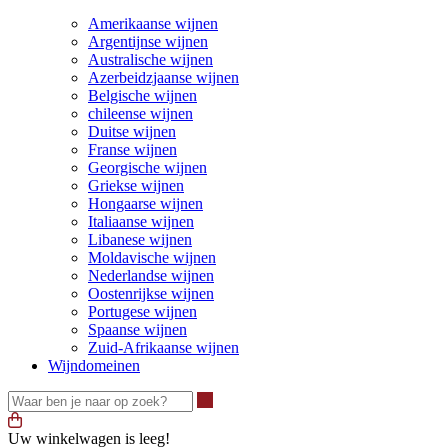
Amerikaanse wijnen
Argentijnse wijnen
Australische wijnen
Azerbeidzjaanse wijnen
Belgische wijnen
chileense wijnen
Duitse wijnen
Franse wijnen
Georgische wijnen
Griekse wijnen
Hongaarse wijnen
Italiaanse wijnen
Libanese wijnen
Moldavische wijnen
Nederlandse wijnen
Oostenrijkse wijnen
Portugese wijnen
Spaanse wijnen
Zuid-Afrikaanse wijnen
Wijndomeinen
Waar ben je naar op zoek?
Uw winkelwagen is leeg!