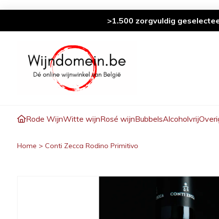
>1.500 zorgvuldig geselecte
Rode Wijn
Witte wijn
Rosé wijn
Bubbels
Alcoholvrij
Overi
Home
>
Conti Zecca Rodino Primitivo