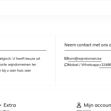
Neem contact met ons 
lgisch. U heeft keuze uit
tom@wijndomein.be
iste wijndomeinen ter
+3248
Mobiel / Whatsapp
n bij u aan huis aan
Extra
Mijn accoun
ucher
Inloggen