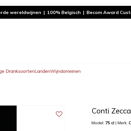
erde wereldwijnen | 100% Belgisch | Becom Award Cust
ge Dranksoorten
Landen
Wijndomeinen
Conti Zecca
Model:
75 cl
|
Merk:
C