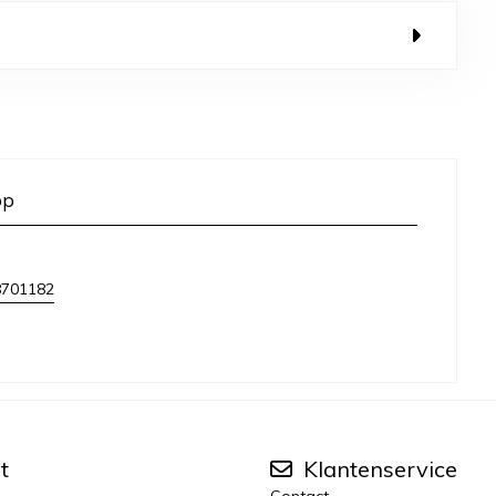
op
8701182
t
Klantenservice
Contact