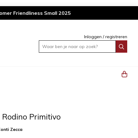
omer Friendliness Small 2025
Inloggen
/
registreren
Waar ben je naar op zoek?
 Rodino Primitivo
onti Zecca