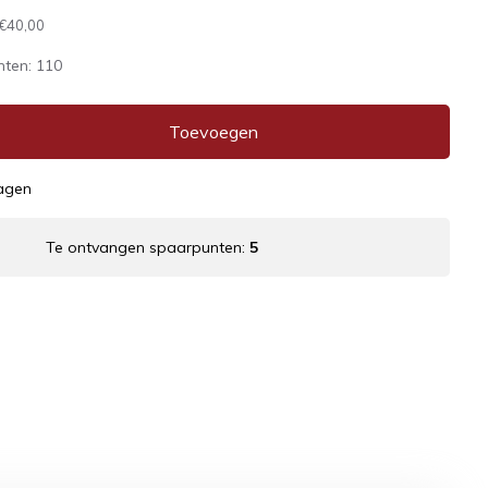
€40,00
nten:
110
Toevoegen
dagen
Te ontvangen spaarpunten:
5