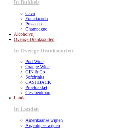
In Bubbels
Cava
Franciacorta
Prosecco
Champagne
Alcoholvrij
Overige Dranksoorten
In Overige Dranksoorten
Port Wine
Orange Wine
GIN & Co
Softdrinks
CASHBACK
Proefpakket
Geschenkbon
Landen
In Landen
Amerikaanse wijnen
Argentijnse wijnen