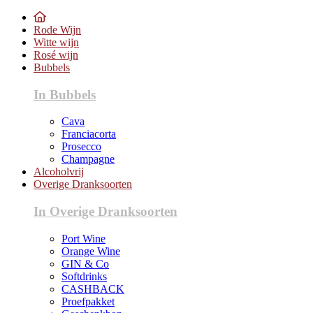
Rode Wijn
Witte wijn
Rosé wijn
Bubbels
In Bubbels
Cava
Franciacorta
Prosecco
Champagne
Alcoholvrij
Overige Dranksoorten
In Overige Dranksoorten
Port Wine
Orange Wine
GIN & Co
Softdrinks
CASHBACK
Proefpakket