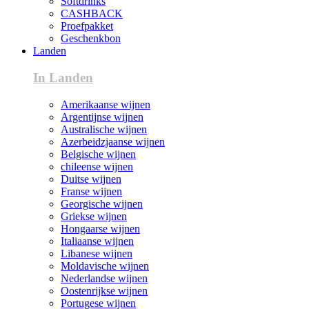
Softdrinks
CASHBACK
Proefpakket
Geschenkbon
Landen
In Landen
Amerikaanse wijnen
Argentijnse wijnen
Australische wijnen
Azerbeidzjaanse wijnen
Belgische wijnen
chileense wijnen
Duitse wijnen
Franse wijnen
Georgische wijnen
Griekse wijnen
Hongaarse wijnen
Italiaanse wijnen
Libanese wijnen
Moldavische wijnen
Nederlandse wijnen
Oostenrijkse wijnen
Portugese wijnen