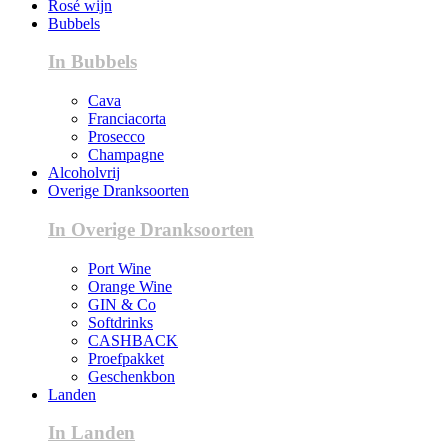
Rosé wijn
Bubbels
In Bubbels
Cava
Franciacorta
Prosecco
Champagne
Alcoholvrij
Overige Dranksoorten
In Overige Dranksoorten
Port Wine
Orange Wine
GIN & Co
Softdrinks
CASHBACK
Proefpakket
Geschenkbon
Landen
In Landen