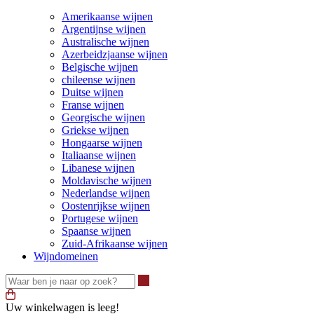
Amerikaanse wijnen
Argentijnse wijnen
Australische wijnen
Azerbeidzjaanse wijnen
Belgische wijnen
chileense wijnen
Duitse wijnen
Franse wijnen
Georgische wijnen
Griekse wijnen
Hongaarse wijnen
Italiaanse wijnen
Libanese wijnen
Moldavische wijnen
Nederlandse wijnen
Oostenrijkse wijnen
Portugese wijnen
Spaanse wijnen
Zuid-Afrikaanse wijnen
Wijndomeinen
Waar ben je naar op zoek?
Uw winkelwagen is leeg!