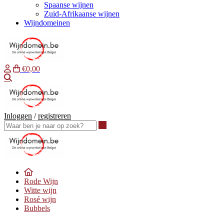
Spaanse wijnen
Zuid-Afrikaanse wijnen
Wijndomeinen
€0,00
Waar ben je naar op zoek?
Inloggen
/
registreren
Waar ben je naar op zoek?
Rode Wijn
Witte wijn
Rosé wijn
Bubbels