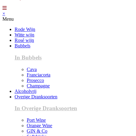
×
Menu
Rode Wijn
Witte wijn
Rosé wijn
Bubbels
In Bubbels
Cava
Franciacorta
Prosecco
Champagne
Alcoholvrij
Overige Dranksoorten
In Overige Dranksoorten
Port Wine
Orange Wine
GIN & Co