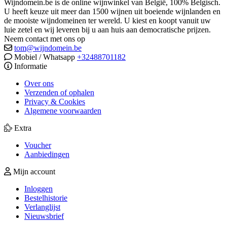
Wijndomein.be is de online wijnwinkel van België, 100% Belgisch.
U heeft keuze uit meer dan 1500 wijnen uit boeiende wijnlanden en
de mooiste wijndomeinen ter wereld. U kiest en koopt vanuit uw
luie zetel en wij leveren bij u aan huis aan democratische prijzen.
Neem contact met ons op
tom@wijndomein.be
Mobiel / Whatsapp
+32488701182
Informatie
Over ons
Verzenden of ophalen
Privacy & Cookies
Algemene voorwaarden
Extra
Voucher
Aanbiedingen
Mijn account
Inloggen
Bestelhistorie
Verlanglijst
Nieuwsbrief