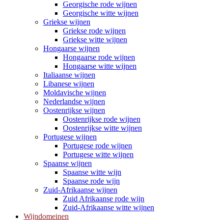
Georgische rode wijnen
Georgische witte wijnen
Griekse wijnen
Griekse rode wijnen
Griekse witte wijnen
Hongaarse wijnen
Hongaarse rode wijnen
Hongaarse witte wijnen
Italiaanse wijnen
Libanese wijnen
Moldavische wijnen
Nederlandse wijnen
Oostenrijkse wijnen
Oostenrijkse rode wijnen
Oostenrijkse witte wijnen
Portugese wijnen
Portugese rode wijnen
Portugese witte wijnen
Spaanse wijnen
Spaanse witte wijn
Spaanse rode wijn
Zuid-Afrikaanse wijnen
Zuid Afrikaanse rode wijn
Zuid-Afrikaanse witte wijnen
Wijndomeinen