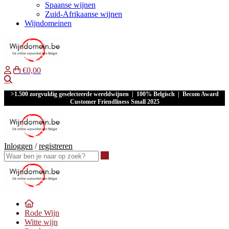
Spaanse wijnen
Zuid-Afrikaanse wijnen
Wijndomeinen
€0,00
Waar ben je naar op zoek?
>1.500 zorgvuldig geselecteerde wereldwijnen | 100% Belgisch | Becom Award
Customer Friendliness Small 2025
Inloggen
/
registreren
Waar ben je naar op zoek?
Rode Wijn
Witte wijn