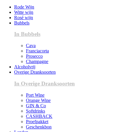
Rode Wijn
Witte wijn
Rosé wijn
Bubbels
In Bubbels
Cava
Franciacorta
Prosecco
Champagne
Alcoholvrij
Overige Dranksoorten
In Overige Dranksoorten
Port Wine
Orange Wine
GIN & Co
Softdrinks
CASHBACK
Proefpakket
Geschenkbon