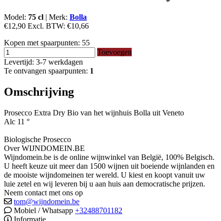
Model:
75 cl
|
Merk:
Bolla
€12,90
Excl. BTW:
€10,66
Kopen met spaarpunten:
55
Toevoegen
Levertijd: 3-7 werkdagen
Te ontvangen spaarpunten:
1
Omschrijving
Prosecco Extra Dry Bio van het wijnhuis Bolla uit Veneto
Alc 11 °
Biologische Prosecco
Over WIJNDOMEIN.BE
Wijndomein.be is de online wijnwinkel van België, 100% Belgisch.
U heeft keuze uit meer dan 1500 wijnen uit boeiende wijnlanden en
de mooiste wijndomeinen ter wereld. U kiest en koopt vanuit uw
luie zetel en wij leveren bij u aan huis aan democratische prijzen.
Neem contact met ons op
tom@wijndomein.be
Mobiel / Whatsapp
+32488701182
Informatie