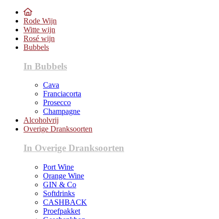
Rode Wijn
Witte wijn
Rosé wijn
Bubbels
In Bubbels
Cava
Franciacorta
Prosecco
Champagne
Alcoholvrij
Overige Dranksoorten
In Overige Dranksoorten
Port Wine
Orange Wine
GIN & Co
Softdrinks
CASHBACK
Proefpakket