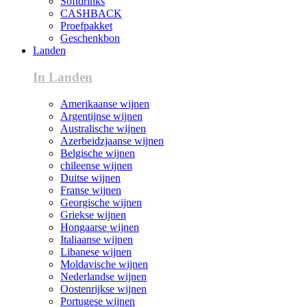
Softdrinks
CASHBACK
Proefpakket
Geschenkbon
Landen
In Landen
Amerikaanse wijnen
Argentijnse wijnen
Australische wijnen
Azerbeidzjaanse wijnen
Belgische wijnen
chileense wijnen
Duitse wijnen
Franse wijnen
Georgische wijnen
Griekse wijnen
Hongaarse wijnen
Italiaanse wijnen
Libanese wijnen
Moldavische wijnen
Nederlandse wijnen
Oostenrijkse wijnen
Portugese wijnen