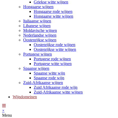
Griekse witte wijnen
Hongaarse wijnen
Hongaarse rode wijnen
Hongaarse witte wijnen
Italiaanse wijnen
Libanese wijnen
Moldavische wijnen
Nederlandse wijnen
Oostenrijkse wijnen
Oostenrijkse rode wijnen
Oostenrijkse witte wijnen
Portugese wijnen
Portugese rode wijnen
Portugese witte wijnen
Spaanse wijnen
Spaanse witte wijn
Spaanse rode wijn
Zuid-Afrikaanse wijnen
Zuid Afrikaanse rode wijn
Zuid-Afrikaanse witte wijnen
Wijndomeinen
×
Menu