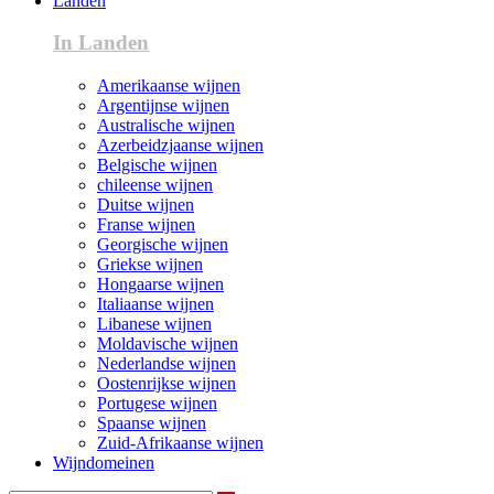
Landen
In Landen
Amerikaanse wijnen
Argentijnse wijnen
Australische wijnen
Azerbeidzjaanse wijnen
Belgische wijnen
chileense wijnen
Duitse wijnen
Franse wijnen
Georgische wijnen
Griekse wijnen
Hongaarse wijnen
Italiaanse wijnen
Libanese wijnen
Moldavische wijnen
Nederlandse wijnen
Oostenrijkse wijnen
Portugese wijnen
Spaanse wijnen
Zuid-Afrikaanse wijnen
Wijndomeinen