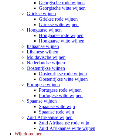
Georgische rode wijnen
Georgische witte wijnen
Griekse wijnen
Griekse rode wijnen
Griekse witte wijnen
Hongaarse wijnen
Hongaarse rode wijnen
Hongaarse witte wijnen
Italiaanse wijnen
Libanese wijnen
Moldavische wijnen
Nederlandse wijnen
Oostenrijkse wijnen
Oostenrijkse rode wijnen
Oostenrijkse witte wijnen
Portugese wijnen
Portugese rode wijnen
Portugese witte wijnen
Spaanse wijnen
Spaanse witte wijn
Spaanse rode wijn
Zuid-Afrikaanse wijnen
Zuid Afrikaanse rode wijn
Zuid-Afrikaanse witte wijnen
Wijndomeinen