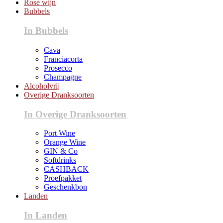
Rosé wijn
Bubbels
In Bubbels
Cava
Franciacorta
Prosecco
Champagne
Alcoholvrij
Overige Dranksoorten
In Overige Dranksoorten
Port Wine
Orange Wine
GIN & Co
Softdrinks
CASHBACK
Proefpakket
Geschenkbon
Landen
In Landen