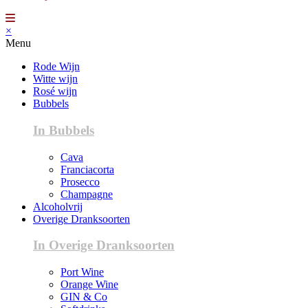
×
Menu
Rode Wijn
Witte wijn
Rosé wijn
Bubbels
In Bubbels
Cava
Franciacorta
Prosecco
Champagne
Alcoholvrij
Overige Dranksoorten
In Overige Dranksoorten
Port Wine
Orange Wine
GIN & Co