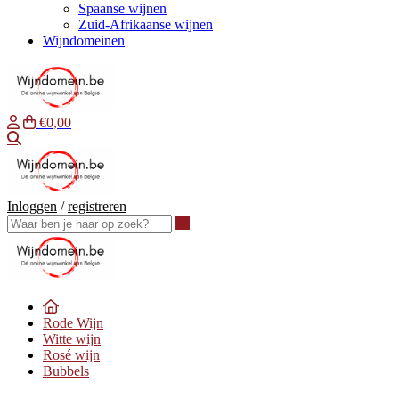
Spaanse wijnen
Zuid-Afrikaanse wijnen
Wijndomeinen
€0,00
Waar ben je naar op zoek?
Inloggen
/
registreren
Waar ben je naar op zoek?
Rode Wijn
Witte wijn
Rosé wijn
Bubbels