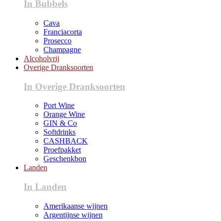
In Bubbels
Cava
Franciacorta
Prosecco
Champagne
Alcoholvrij
Overige Dranksoorten
In Overige Dranksoorten
Port Wine
Orange Wine
GIN & Co
Softdrinks
CASHBACK
Proefpakket
Geschenkbon
Landen
In Landen
Amerikaanse wijnen
Argentijnse wijnen