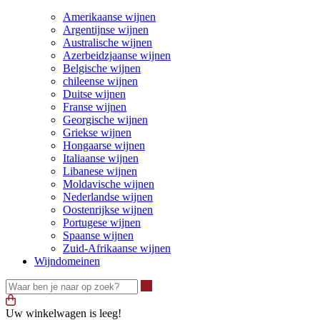
Amerikaanse wijnen
Argentijnse wijnen
Australische wijnen
Azerbeidzjaanse wijnen
Belgische wijnen
chileense wijnen
Duitse wijnen
Franse wijnen
Georgische wijnen
Griekse wijnen
Hongaarse wijnen
Italiaanse wijnen
Libanese wijnen
Moldavische wijnen
Nederlandse wijnen
Oostenrijkse wijnen
Portugese wijnen
Spaanse wijnen
Zuid-Afrikaanse wijnen
Wijndomeinen
Waar ben je naar op zoek?
Uw winkelwagen is leeg!