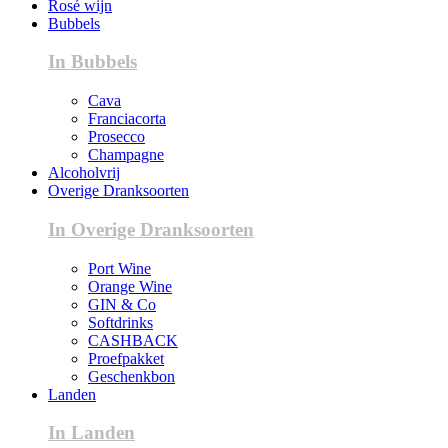
Rosé wijn
Bubbels
In Bubbels
Cava
Franciacorta
Prosecco
Champagne
Alcoholvrij
Overige Dranksoorten
In Overige Dranksoorten
Port Wine
Orange Wine
GIN & Co
Softdrinks
CASHBACK
Proefpakket
Geschenkbon
Landen
In Landen