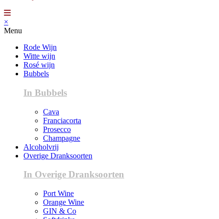
×
Menu
Rode Wijn
Witte wijn
Rosé wijn
Bubbels
In Bubbels
Cava
Franciacorta
Prosecco
Champagne
Alcoholvrij
Overige Dranksoorten
In Overige Dranksoorten
Port Wine
Orange Wine
GIN & Co