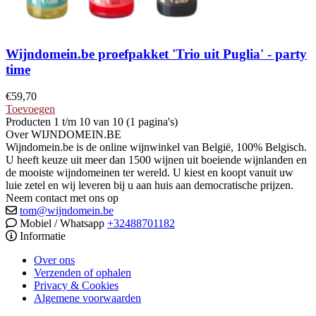
Wijndomein.be proefpakket 'Trio uit Puglia' - party
time
€
59,70
Toevoegen
Producten 1 t/m 10 van 10 (1 pagina's)
Over WIJNDOMEIN.BE
Wijndomein.be is de online wijnwinkel van België, 100% Belgisch.
U heeft keuze uit meer dan 1500 wijnen uit boeiende wijnlanden en
de mooiste wijndomeinen ter wereld. U kiest en koopt vanuit uw
luie zetel en wij leveren bij u aan huis aan democratische prijzen.
Neem contact met ons op
tom@wijndomein.be
Mobiel / Whatsapp
+32488701182
Informatie
Over ons
Verzenden of ophalen
Privacy & Cookies
Algemene voorwaarden