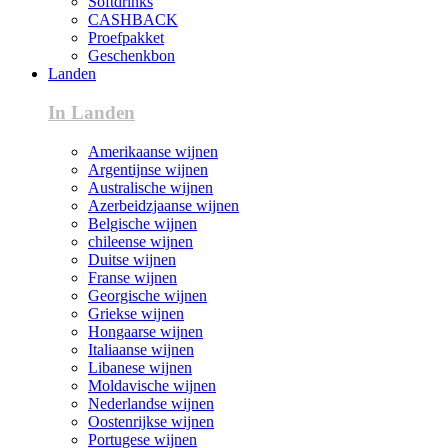
Softdrinks
CASHBACK
Proefpakket
Geschenkbon
Landen
In Landen
Amerikaanse wijnen
Argentijnse wijnen
Australische wijnen
Azerbeidzjaanse wijnen
Belgische wijnen
chileense wijnen
Duitse wijnen
Franse wijnen
Georgische wijnen
Griekse wijnen
Hongaarse wijnen
Italiaanse wijnen
Libanese wijnen
Moldavische wijnen
Nederlandse wijnen
Oostenrijkse wijnen
Portugese wijnen