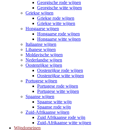
Georgische rode wijnen
Georgische witte wijnen
Griekse wijnen
Griekse rode wijnen
Griekse witte wijnen
Hongaarse wijnen
Hongaarse rode wijnen
Hongaarse witte wijnen
Italiaanse wijnen
Libanese wijnen
Moldavische wijnen
Nederlandse wijnen
Oostenrijkse wijnen
Oostenrijkse rode wijnen
Oostenrijkse witte wijnen
Portugese wijnen
Portugese rode wijnen
Portugese witte wijnen
Spaanse wijnen
Spaanse witte wijn
Spaanse rode wijn
Zuid-Afrikaanse wijnen
Zuid Afrikaanse rode wijn
Zuid-Afrikaanse witte wijnen
Wijndomeinen