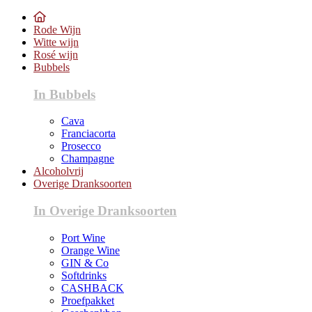
Rode Wijn
Witte wijn
Rosé wijn
Bubbels
In Bubbels
Cava
Franciacorta
Prosecco
Champagne
Alcoholvrij
Overige Dranksoorten
In Overige Dranksoorten
Port Wine
Orange Wine
GIN & Co
Softdrinks
CASHBACK
Proefpakket