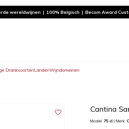
erde wereldwijnen | 100% Belgisch | Becom Award Cust
ge Dranksoorten
Landen
Wijndomeinen
Cantina Sa
Model:
75 cl
|
Merk:
C