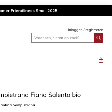
omer Friendliness Small 2025
Inloggen
/
registreren
Waar ben je naar op zoek?
mpietrana Fiano Salento bio
antina Sampietrana