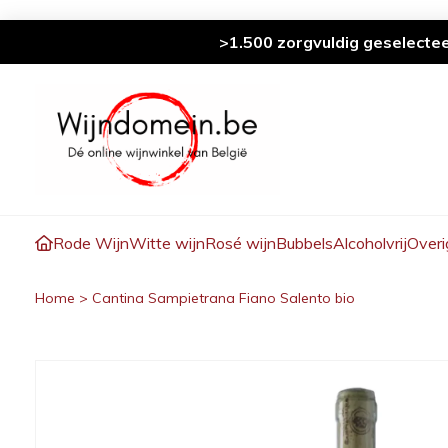
>1.500 zorgvuldig geselecte
Rode Wijn
Witte wijn
Rosé wijn
Bubbels
Alcoholvrij
Overi
Home
>
Cantina Sampietrana Fiano Salento bio