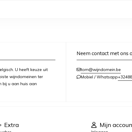
Neem contact met ons 
lgisch. U heeft keuze uit
tom@wijndomein.be
iste wijndomeinen ter
+3248
Mobiel / Whatsapp
n bij u aan huis aan
Extra
Mijn accoun
ucher
Inloggen