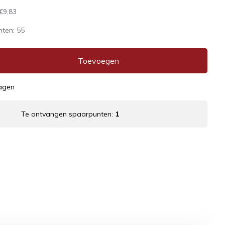
€9,83
nten:
55
Toevoegen
dagen
Te ontvangen spaarpunten:
1