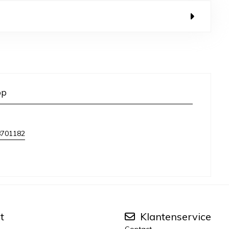
op
8701182
t
Klantenservice
Contact