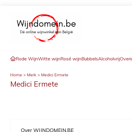
Rode Wijn
Witte wijn
Rosé wijn
Bubbels
Alcoholvrij
Overi
Home
>
Merk
>
Medici Ermete
Medici Ermete
Over WIJNDOMEIN.BE