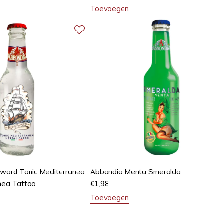
Toevoegen
ard Tonic Mediterranea
Abbondio Menta Smeralda
nea Tattoo
€
1,98
Toevoegen