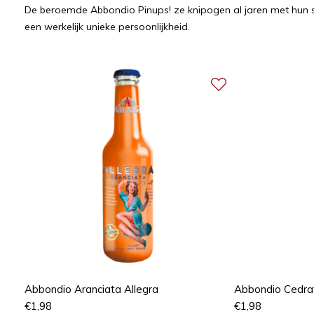
De beroemde Abbondio Pinups! ze knipogen al jaren met hun schat
een werkelijk unieke persoonlijkheid.
Abbondio Aranciata Allegra
Abbondio Cedr
€
1,98
€
1,98