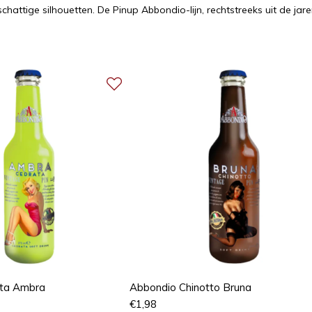
tige silhouetten. De Pinup Abbondio-lijn, rechtstreeks uit de jaren v
ata Ambra
Abbondio Chinotto Bruna
€
1,98