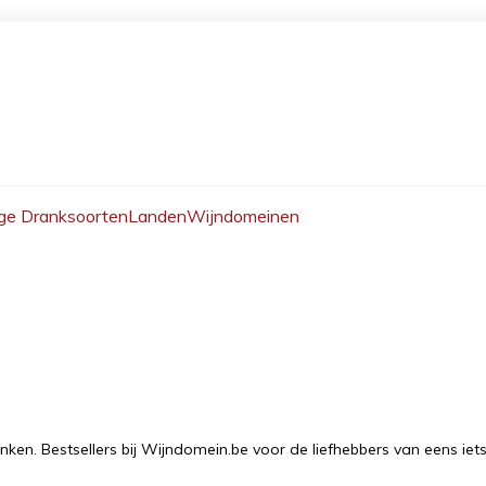
ge Dranksoorten
Landen
Wijndomeinen
ken. Bestsellers bij Wijndomein.be voor de liefhebbers van eens iets