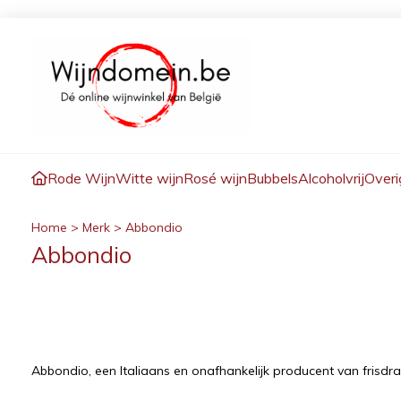
Rode Wijn
Witte wijn
Rosé wijn
Bubbels
Alcoholvrij
Overi
Home
>
Merk
>
Abbondio
Abbondio
Abbondio, een Italiaans en onafhankelijk producent van frisdran