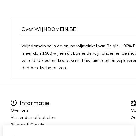
Over WIJNDOMEIN.BE
Wijndomein.be is de online wijnwinkel van België, 100% Be
meer dan 1500 wijnen uit boeiende wijnlanden en de moo
wereld. U kiest en koopt vanuit uw luie zetel en wij levere
democratische prijzen.
Informatie
Over ons
Vo
Verzenden of ophalen
Aa
Privacy & Cookies
Algemene voorwaarden