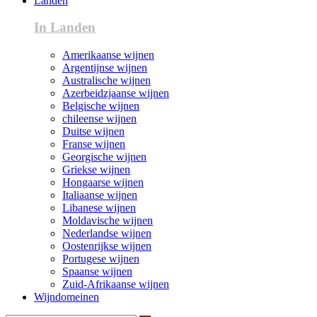
Landen
In Landen
Amerikaanse wijnen
Argentijnse wijnen
Australische wijnen
Azerbeidzjaanse wijnen
Belgische wijnen
chileense wijnen
Duitse wijnen
Franse wijnen
Georgische wijnen
Griekse wijnen
Hongaarse wijnen
Italiaanse wijnen
Libanese wijnen
Moldavische wijnen
Nederlandse wijnen
Oostenrijkse wijnen
Portugese wijnen
Spaanse wijnen
Zuid-Afrikaanse wijnen
Wijndomeinen