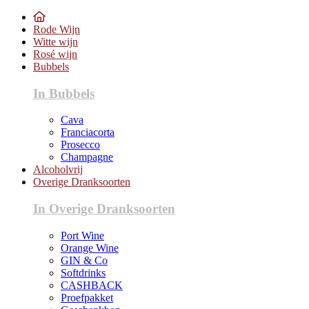
Rode Wijn
Witte wijn
Rosé wijn
Bubbels
In Bubbels
Cava
Franciacorta
Prosecco
Champagne
Alcoholvrij
Overige Dranksoorten
In Overige Dranksoorten
Port Wine
Orange Wine
GIN & Co
Softdrinks
CASHBACK
Proefpakket