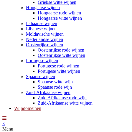
Griekse witte wijnen
Hongaarse wijnen
Hongaarse rode wijnen
Hongaarse witte wijnen
Italiaanse wijnen
Libanese wijnen
Moldavische wijnen
Nederlandse wijnen
Oostenrijkse wijnen
Oostenrijkse rode wijnen
Oostenrijkse witte wijnen
Portugese wijnen
Portugese rode wijnen
Portugese witte wijnen
Spaanse wijnen
Spaanse witte wijn
Spaanse rode wijn
Zuid-Afrikaanse wijnen
Zuid Afrikaanse rode wijn
Zuid-Afrikaanse witte wijnen
Wijndomeinen
×
Menu