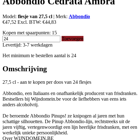
Abbondio Cedrata Ambra
Model:
flesje van 27,5 cl
|
Merk:
Abbondio
€47,52
Excl. BTW:
€44,83
Kopen met spaarpunten:
15
Toevoegen
Levertijd: 3-7 werkdagen
Het minimum te bestellen aantal is 24
Omschrijving
27,5 cl - aan te kopen per doos van 24 flesjes
Abbondio, een Italiaans en onafhankelijk producent van frisdranken.
Bestsellers bij Wijndomein.be voor de liefhebbers van eens iets
anders alcoholvrij.
De beroemde Abbondio Pinups! ze knipogen al jaren met hun
schattige silhouetten. De Pinup Abbondio-lijn, rechtstreeks uit de
jaren vijftig, vertegenwoordigt een lijn heerlijke frisdranken, met een
werkelijk unieke persoonlijkheid.
Over WIJNDOMEIN.BE