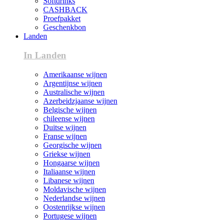
Softdrinks
CASHBACK
Proefpakket
Geschenkbon
Landen
In Landen
Amerikaanse wijnen
Argentijnse wijnen
Australische wijnen
Azerbeidzjaanse wijnen
Belgische wijnen
chileense wijnen
Duitse wijnen
Franse wijnen
Georgische wijnen
Griekse wijnen
Hongaarse wijnen
Italiaanse wijnen
Libanese wijnen
Moldavische wijnen
Nederlandse wijnen
Oostenrijkse wijnen
Portugese wijnen