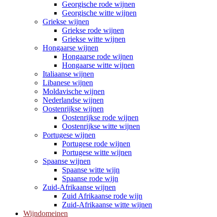
Georgische rode wijnen
Georgische witte wijnen
Griekse wijnen
Griekse rode wijnen
Griekse witte wijnen
Hongaarse wijnen
Hongaarse rode wijnen
Hongaarse witte wijnen
Italiaanse wijnen
Libanese wijnen
Moldavische wijnen
Nederlandse wijnen
Oostenrijkse wijnen
Oostenrijkse rode wijnen
Oostenrijkse witte wijnen
Portugese wijnen
Portugese rode wijnen
Portugese witte wijnen
Spaanse wijnen
Spaanse witte wijn
Spaanse rode wijn
Zuid-Afrikaanse wijnen
Zuid Afrikaanse rode wijn
Zuid-Afrikaanse witte wijnen
Wijndomeinen