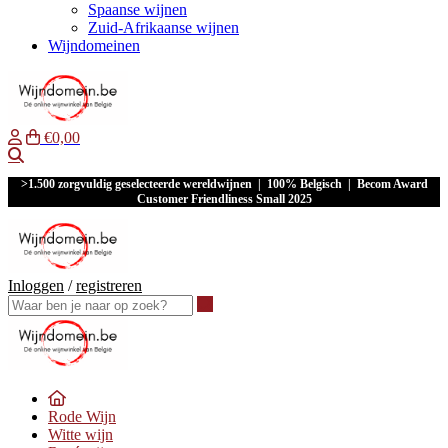
Spaanse wijnen
Zuid-Afrikaanse wijnen
Wijndomeinen
€0,00
Waar ben je naar op zoek?
>1.500 zorgvuldig geselecteerde wereldwijnen | 100% Belgisch | Becom Award
Customer Friendliness Small 2025
Inloggen
/
registreren
Waar ben je naar op zoek?
Rode Wijn
Witte wijn