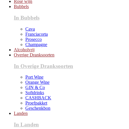
Rosé wijn
Bubbels
In Bubbels
Cava
Franciacorta
Prosecco
Champagne
Alcoholvrij
Overige Dranksoorten
In Overige Dranksoorten
Port Wine
Orange Wine
GIN & Co
Softdrinks
CASHBACK
Proefpakket
Geschenkbon
Landen
In Landen