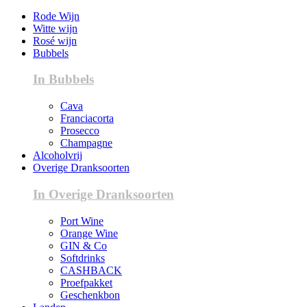
Rode Wijn
Witte wijn
Rosé wijn
Bubbels
In Bubbels
Cava
Franciacorta
Prosecco
Champagne
Alcoholvrij
Overige Dranksoorten
In Overige Dranksoorten
Port Wine
Orange Wine
GIN & Co
Softdrinks
CASHBACK
Proefpakket
Geschenkbon