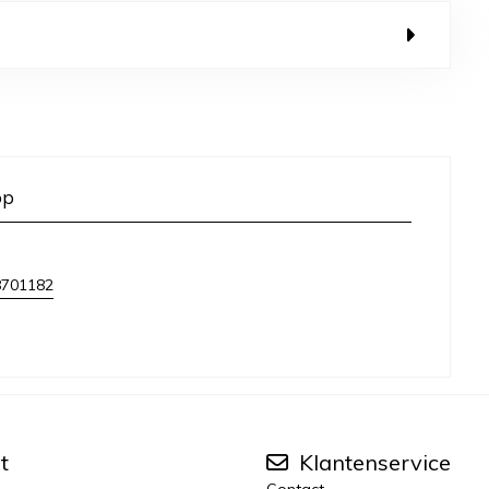
op
8701182
t
Klantenservice
Contact