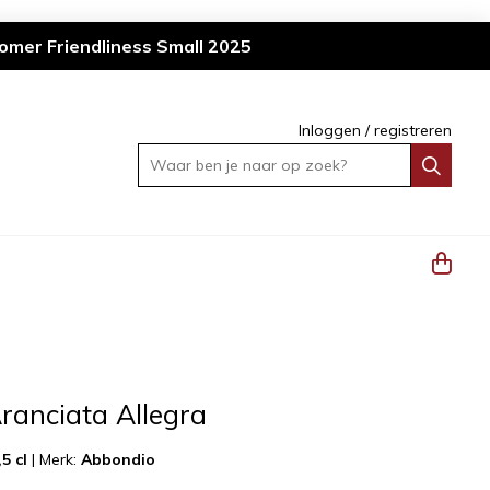
omer Friendliness Small 2025
Inloggen
/
registreren
Waar ben je naar op zoek?
ranciata Allegra
,5 cl
|
Merk:
Abbondio