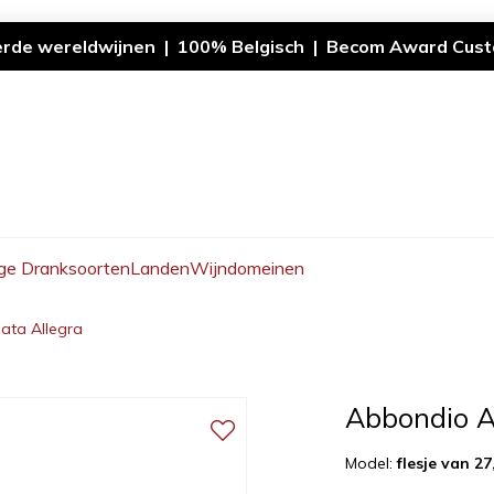
erde wereldwijnen | 100% Belgisch | Becom Award Cust
ge Dranksoorten
Landen
Wijndomeinen
ata Allegra
Abbondio A
Model:
flesje van 27