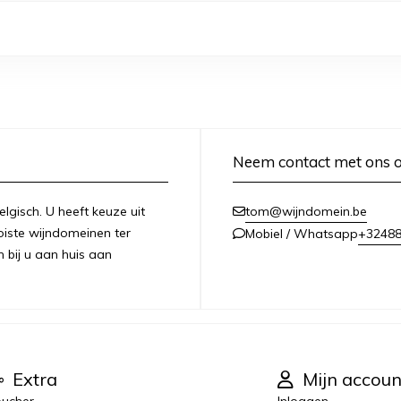
Neem contact met ons 
lgisch. U heeft keuze uit
tom@wijndomein.be
iste wijndomeinen ter
+3248
Mobiel / Whatsapp
n bij u aan huis aan
Extra
Mijn accoun
ucher
Inloggen