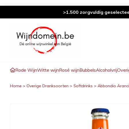
>1.500 zorgvuldig geselecte
Rode Wijn
Witte wijn
Rosé wijn
Bubbels
Alcoholvrij
Overi
Home
>
Overige Dranksoorten
>
Softdrinks
>
Abbondio Aranci