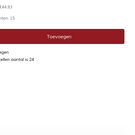
€44,83
nten:
15
Toevoegen
dagen
llen aantal is 24