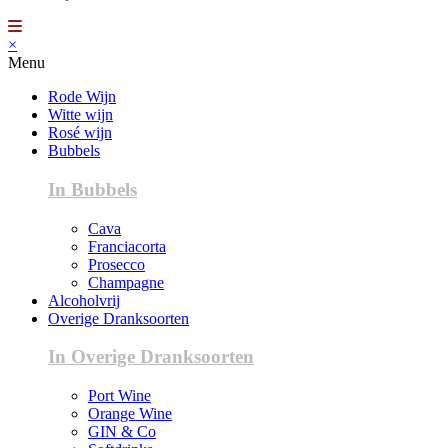
×
Menu
Rode Wijn
Witte wijn
Rosé wijn
Bubbels
In Bubbels
Cava
Franciacorta
Prosecco
Champagne
Alcoholvrij
Overige Dranksoorten
In Overige Dranksoorten
Port Wine
Orange Wine
GIN & Co