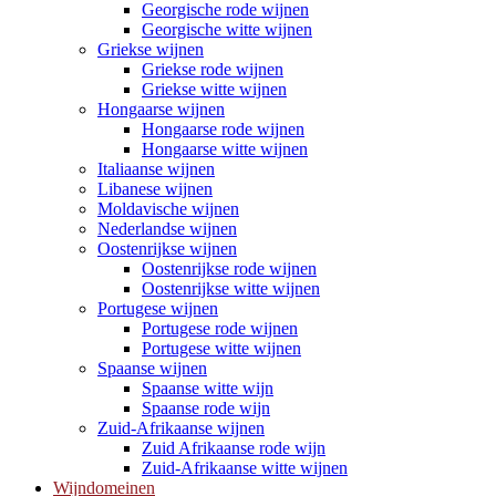
Georgische rode wijnen
Georgische witte wijnen
Griekse wijnen
Griekse rode wijnen
Griekse witte wijnen
Hongaarse wijnen
Hongaarse rode wijnen
Hongaarse witte wijnen
Italiaanse wijnen
Libanese wijnen
Moldavische wijnen
Nederlandse wijnen
Oostenrijkse wijnen
Oostenrijkse rode wijnen
Oostenrijkse witte wijnen
Portugese wijnen
Portugese rode wijnen
Portugese witte wijnen
Spaanse wijnen
Spaanse witte wijn
Spaanse rode wijn
Zuid-Afrikaanse wijnen
Zuid Afrikaanse rode wijn
Zuid-Afrikaanse witte wijnen
Wijndomeinen