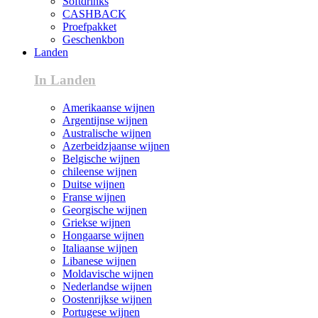
Softdrinks
CASHBACK
Proefpakket
Geschenkbon
Landen
In Landen
Amerikaanse wijnen
Argentijnse wijnen
Australische wijnen
Azerbeidzjaanse wijnen
Belgische wijnen
chileense wijnen
Duitse wijnen
Franse wijnen
Georgische wijnen
Griekse wijnen
Hongaarse wijnen
Italiaanse wijnen
Libanese wijnen
Moldavische wijnen
Nederlandse wijnen
Oostenrijkse wijnen
Portugese wijnen