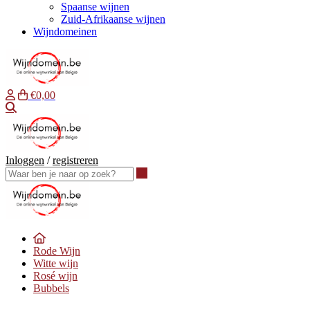
Spaanse wijnen
Zuid-Afrikaanse wijnen
Wijndomeinen
€0,00
Waar ben je naar op zoek?
Inloggen
/
registreren
Waar ben je naar op zoek?
Rode Wijn
Witte wijn
Rosé wijn
Bubbels