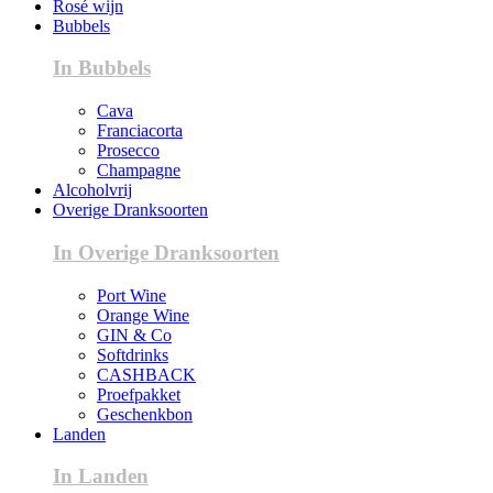
Rosé wijn
Bubbels
In Bubbels
Cava
Franciacorta
Prosecco
Champagne
Alcoholvrij
Overige Dranksoorten
In Overige Dranksoorten
Port Wine
Orange Wine
GIN & Co
Softdrinks
CASHBACK
Proefpakket
Geschenkbon
Landen
In Landen