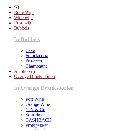
Rode Wijn
Witte wijn
Rosé wijn
Bubbels
In Bubbels
Cava
Franciacorta
Prosecco
Champagne
Alcoholvrij
Overige Dranksoorten
In Overige Dranksoorten
Port Wine
Orange Wine
GIN & Co
Softdrinks
CASHBACK
Proefpakket