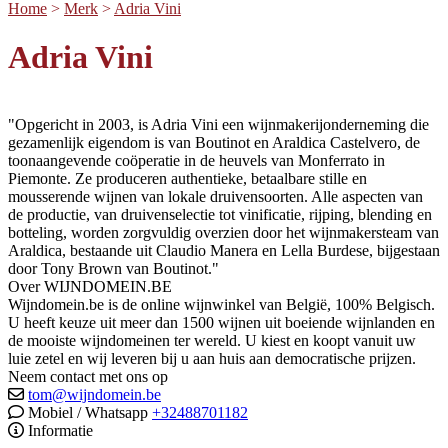
Home
>
Merk
>
Adria Vini
Adria Vini
"Opgericht in 2003, is Adria Vini een wijnmakerijonderneming die
gezamenlijk eigendom is van Boutinot en Araldica Castelvero, de
toonaangevende coöperatie in de heuvels van Monferrato in
Piemonte. Ze produceren authentieke, betaalbare stille en
mousserende wijnen van lokale druivensoorten. Alle aspecten van
de productie, van druivenselectie tot vinificatie, rijping, blending en
botteling, worden zorgvuldig overzien door het wijnmakersteam van
Araldica, bestaande uit Claudio Manera en Lella Burdese, bijgestaan
door Tony Brown van Boutinot."
Over WIJNDOMEIN.BE
Wijndomein.be is de online wijnwinkel van België, 100% Belgisch.
U heeft keuze uit meer dan 1500 wijnen uit boeiende wijnlanden en
de mooiste wijndomeinen ter wereld. U kiest en koopt vanuit uw
luie zetel en wij leveren bij u aan huis aan democratische prijzen.
Neem contact met ons op
tom@wijndomein.be
Mobiel / Whatsapp
+32488701182
Informatie