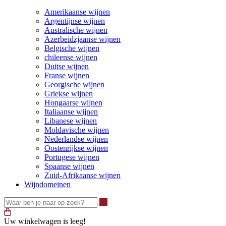
Amerikaanse wijnen
Argentijnse wijnen
Australische wijnen
Azerbeidzjaanse wijnen
Belgische wijnen
chileense wijnen
Duitse wijnen
Franse wijnen
Georgische wijnen
Griekse wijnen
Hongaarse wijnen
Italiaanse wijnen
Libanese wijnen
Moldavische wijnen
Nederlandse wijnen
Oostenrijkse wijnen
Portugese wijnen
Spaanse wijnen
Zuid-Afrikaanse wijnen
Wijndomeinen
Waar ben je naar op zoek?
Uw winkelwagen is leeg!