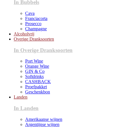
In Bubbels
Cava
Franciacorta
Prosecco
Champagne
Alcoholvrij
Overige Dranksoorten
In Overige Dranksoorten
Port Wine
Orange Wine
GIN & Co
Softdrinks
CASHBACK
Proefpakket
Geschenkbon
Landen
In Landen
Amerikaanse wijnen
Argentijnse wijnen