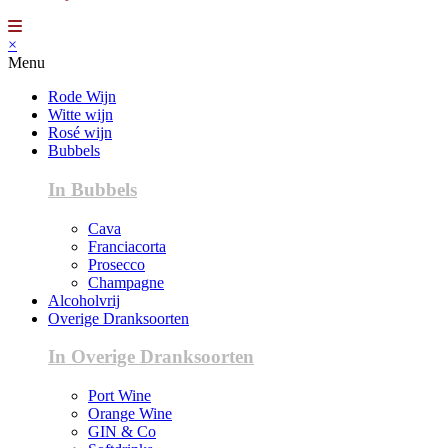
×
Menu
Rode Wijn
Witte wijn
Rosé wijn
Bubbels
In Bubbels
Cava
Franciacorta
Prosecco
Champagne
Alcoholvrij
Overige Dranksoorten
In Overige Dranksoorten
Port Wine
Orange Wine
GIN & Co