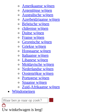
Amerikaanse wijnen
Argentijnse wijnen
Australische wijnen
Azerbeidzjaanse wijnen
Belgische wijnen
chileense wijnen
Duitse wijnen
Franse wijnen
Georgische wijnen
Griekse wijnen
Hongaarse wijnen
Italiaanse wijnen
Libanese wijnen
Moldavische wijnen
Nederlandse wijnen
Oostenrijkse wijnen
Portugese wijnen
Spaanse wijnen
Zuid-Afrikaanse wijnen
Wijndomeinen
Waar ben je naar op zoek?
Uw winkelwagen is leeg!