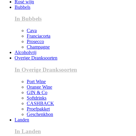
Rosé wijn
Bubbels
In Bubbels
Cava
Franciacorta
Prosecco
Champagne
Alcoholvrij
Overige Dranksoorten
In Overige Dranksoorten
Port Wine
Orange Wine
GIN & Co
Softdrinks
CASHBACK
Proefpakket
Geschenkbon
Landen
In Landen