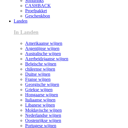
Softdrinks
CASHBACK
Proefpakket
Geschenkbon
Landen
In Landen
Amerikaanse wijnen
Argentijnse wijnen
Australische wijnen
Azerbeidzjaanse wijnen
Belgische wijnen
chileense wijnen
Duitse wijnen
Franse wijnen
Georgische wijnen
Griekse wijnen
Hongaarse wijnen
Italiaanse wijnen
Libanese wijnen
Moldavische wijnen
Nederlandse wijnen
Oostenrijkse wijnen
Portugese wijnen