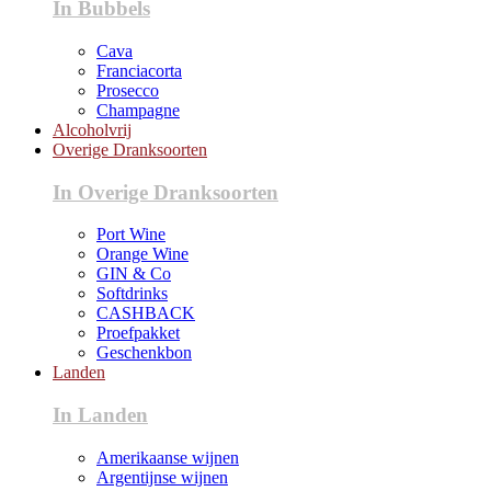
In Bubbels
Cava
Franciacorta
Prosecco
Champagne
Alcoholvrij
Overige Dranksoorten
In Overige Dranksoorten
Port Wine
Orange Wine
GIN & Co
Softdrinks
CASHBACK
Proefpakket
Geschenkbon
Landen
In Landen
Amerikaanse wijnen
Argentijnse wijnen