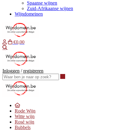
Spaanse wijnen
Zuid-Afrikaanse wijnen
Wijndomeinen
€0,00
Waar ben je naar op zoek?
Inloggen
/
registreren
Waar ben je naar op zoek?
Rode Wijn
Witte wijn
Rosé wijn
Bubbels