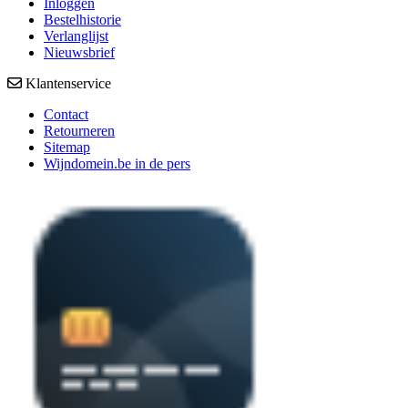
Inloggen
Bestelhistorie
Verlanglijst
Nieuwsbrief
Klantenservice
Contact
Retourneren
Sitemap
Wijndomein.be in de pers