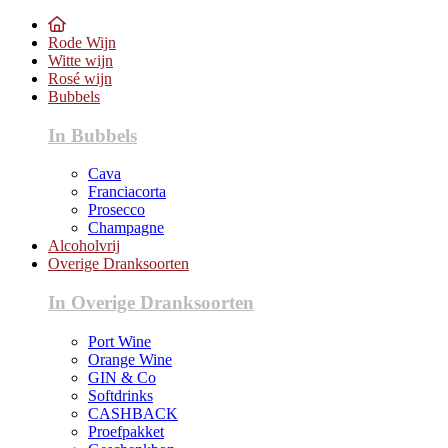
Rode Wijn
Witte wijn
Rosé wijn
Bubbels
In Bubbels
Cava
Franciacorta
Prosecco
Champagne
Alcoholvrij
Overige Dranksoorten
In Overige Dranksoorten
Port Wine
Orange Wine
GIN & Co
Softdrinks
CASHBACK
Proefpakket