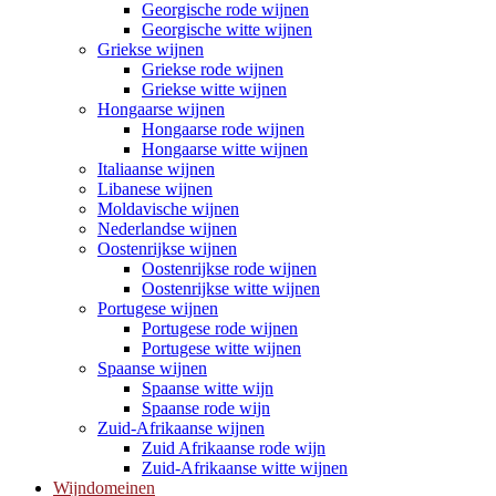
Georgische rode wijnen
Georgische witte wijnen
Griekse wijnen
Griekse rode wijnen
Griekse witte wijnen
Hongaarse wijnen
Hongaarse rode wijnen
Hongaarse witte wijnen
Italiaanse wijnen
Libanese wijnen
Moldavische wijnen
Nederlandse wijnen
Oostenrijkse wijnen
Oostenrijkse rode wijnen
Oostenrijkse witte wijnen
Portugese wijnen
Portugese rode wijnen
Portugese witte wijnen
Spaanse wijnen
Spaanse witte wijn
Spaanse rode wijn
Zuid-Afrikaanse wijnen
Zuid Afrikaanse rode wijn
Zuid-Afrikaanse witte wijnen
Wijndomeinen