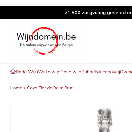
>1.500 zorgvuldig geselecte
Rode Wijn
Witte wijn
Rosé wijn
Bubbels
Alcoholvrij
Overi
Home
>
Cava Flor de Raim Brut