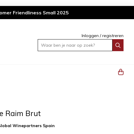
omer Friendliness Small 2025
Inloggen
/
registreren
Waar ben je naar op zoek?
de Raim Brut
lobal Winepartners Spain