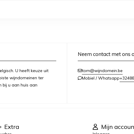
Neem contact met ons 
lgisch. U heeft keuze uit
tom@wijndomein.be
iste wijndomeinen ter
+3248
Mobiel / Whatsapp
n bij u aan huis aan
Extra
Mijn accoun
ucher
Inloggen