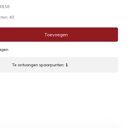
€8,58
nten:
40
Toevoegen
dagen
Te ontvangen spaarpunten:
1