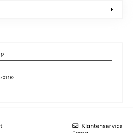
op
8701182
t
Klantenservice
Contact