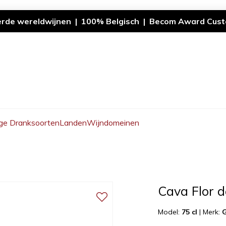
erde wereldwijnen | 100% Belgisch | Becom Award Cust
ge Dranksoorten
Landen
Wijndomeinen
Cava Flor 
Model:
75 cl
|
Merk:
G