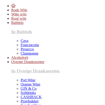
Rode Wijn
Witte wijn
Rosé wijn
Bubbels
In Bubbels
Cava
Franciacorta
Prosecco
Champagne
Alcoholvrij
Overige Dranksoorten
In Overige Dranksoorten
Port Wine
Orange Wine
GIN & Co
Softdrinks
CASHBACK
Proefpakket