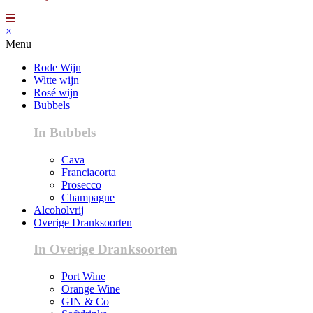
×
Menu
Rode Wijn
Witte wijn
Rosé wijn
Bubbels
In Bubbels
Cava
Franciacorta
Prosecco
Champagne
Alcoholvrij
Overige Dranksoorten
In Overige Dranksoorten
Port Wine
Orange Wine
GIN & Co