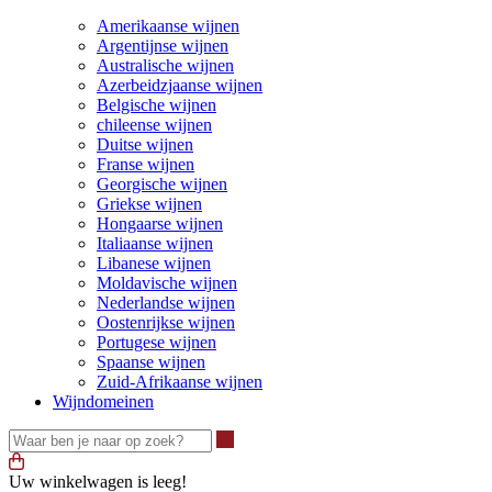
Amerikaanse wijnen
Argentijnse wijnen
Australische wijnen
Azerbeidzjaanse wijnen
Belgische wijnen
chileense wijnen
Duitse wijnen
Franse wijnen
Georgische wijnen
Griekse wijnen
Hongaarse wijnen
Italiaanse wijnen
Libanese wijnen
Moldavische wijnen
Nederlandse wijnen
Oostenrijkse wijnen
Portugese wijnen
Spaanse wijnen
Zuid-Afrikaanse wijnen
Wijndomeinen
Waar ben je naar op zoek?
Uw winkelwagen is leeg!