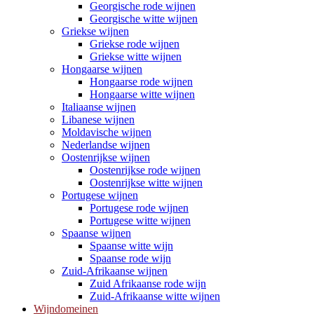
Georgische rode wijnen
Georgische witte wijnen
Griekse wijnen
Griekse rode wijnen
Griekse witte wijnen
Hongaarse wijnen
Hongaarse rode wijnen
Hongaarse witte wijnen
Italiaanse wijnen
Libanese wijnen
Moldavische wijnen
Nederlandse wijnen
Oostenrijkse wijnen
Oostenrijkse rode wijnen
Oostenrijkse witte wijnen
Portugese wijnen
Portugese rode wijnen
Portugese witte wijnen
Spaanse wijnen
Spaanse witte wijn
Spaanse rode wijn
Zuid-Afrikaanse wijnen
Zuid Afrikaanse rode wijn
Zuid-Afrikaanse witte wijnen
Wijndomeinen