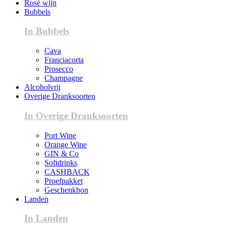
Rosé wijn
Bubbels
In Bubbels
Cava
Franciacorta
Prosecco
Champagne
Alcoholvrij
Overige Dranksoorten
In Overige Dranksoorten
Port Wine
Orange Wine
GIN & Co
Softdrinks
CASHBACK
Proefpakket
Geschenkbon
Landen
In Landen