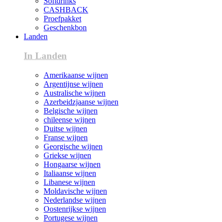
Softdrinks
CASHBACK
Proefpakket
Geschenkbon
Landen
In Landen
Amerikaanse wijnen
Argentijnse wijnen
Australische wijnen
Azerbeidzjaanse wijnen
Belgische wijnen
chileense wijnen
Duitse wijnen
Franse wijnen
Georgische wijnen
Griekse wijnen
Hongaarse wijnen
Italiaanse wijnen
Libanese wijnen
Moldavische wijnen
Nederlandse wijnen
Oostenrijkse wijnen
Portugese wijnen