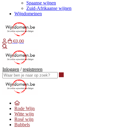
Spaanse wijnen
Zuid-Afrikaanse wijnen
Wijndomeinen
€0,00
Waar ben je naar op zoek?
Inloggen
/
registreren
Waar ben je naar op zoek?
Rode Wijn
Witte wijn
Rosé wijn
Bubbels