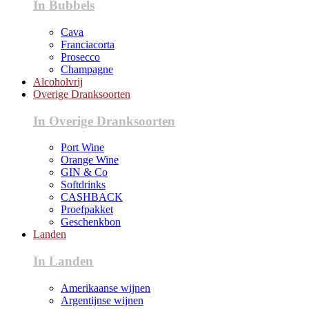
In Bubbels
Cava
Franciacorta
Prosecco
Champagne
Alcoholvrij
Overige Dranksoorten
In Overige Dranksoorten
Port Wine
Orange Wine
GIN & Co
Softdrinks
CASHBACK
Proefpakket
Geschenkbon
Landen
In Landen
Amerikaanse wijnen
Argentijnse wijnen