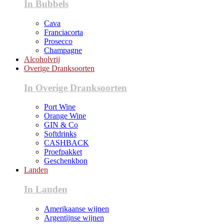
In Bubbels
Cava
Franciacorta
Prosecco
Champagne
Alcoholvrij
Overige Dranksoorten
In Overige Dranksoorten
Port Wine
Orange Wine
GIN & Co
Softdrinks
CASHBACK
Proefpakket
Geschenkbon
Landen
In Landen
Amerikaanse wijnen
Argentijnse wijnen