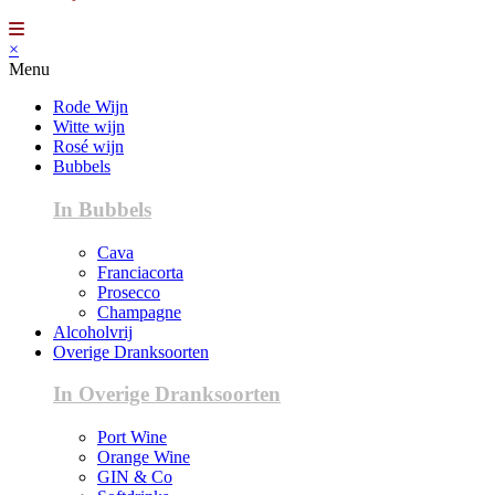
×
Menu
Rode Wijn
Witte wijn
Rosé wijn
Bubbels
In Bubbels
Cava
Franciacorta
Prosecco
Champagne
Alcoholvrij
Overige Dranksoorten
In Overige Dranksoorten
Port Wine
Orange Wine
GIN & Co