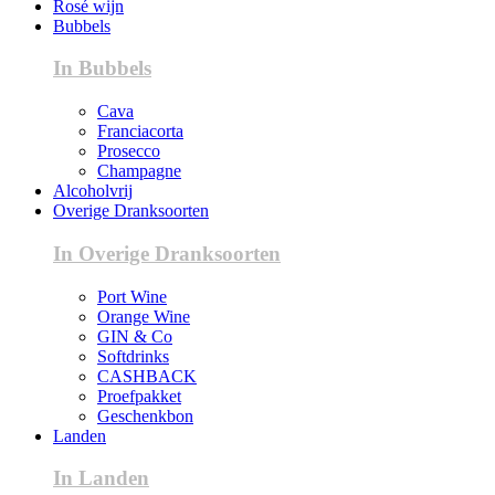
Rosé wijn
Bubbels
In Bubbels
Cava
Franciacorta
Prosecco
Champagne
Alcoholvrij
Overige Dranksoorten
In Overige Dranksoorten
Port Wine
Orange Wine
GIN & Co
Softdrinks
CASHBACK
Proefpakket
Geschenkbon
Landen
In Landen