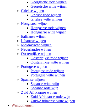
Georgische rode wijnen
Georgische witte wijnen
Griekse wijnen
Griekse rode wijnen
Griekse witte wijnen
Hongaarse wijnen
Hongaarse rode wijnen
Hongaarse witte wijnen
Italiaanse wijnen
Libanese wijnen
Moldavische wijnen
Nederlandse wijnen
Oostenrijkse wijnen
Oostenrijkse rode wijnen
Oostenrijkse witte wijnen
Portugese wijnen
Portugese rode wijnen
Portugese witte wijnen
Spaanse wijnen
Spaanse witte wijn
Spaanse rode wijn
Zuid-Afrikaanse wijnen
Zuid Afrikaanse rode wijn
Zuid-Afrikaanse witte wijnen
Wijndomeinen