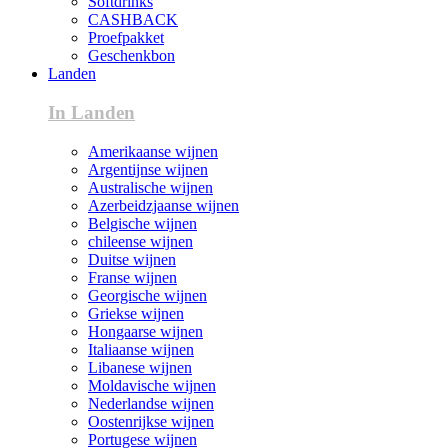
Softdrinks
CASHBACK
Proefpakket
Geschenkbon
Landen
In Landen
Amerikaanse wijnen
Argentijnse wijnen
Australische wijnen
Azerbeidzjaanse wijnen
Belgische wijnen
chileense wijnen
Duitse wijnen
Franse wijnen
Georgische wijnen
Griekse wijnen
Hongaarse wijnen
Italiaanse wijnen
Libanese wijnen
Moldavische wijnen
Nederlandse wijnen
Oostenrijkse wijnen
Portugese wijnen