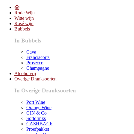
Rode Wijn
Witte wijn
Rosé wijn
Bubbels
In Bubbels
Cava
Franciacorta
Prosecco
Champagne
Alcoholvrij
Overige Dranksoorten
In Overige Dranksoorten
Port Wine
Orange Wine
GIN & Co
Softdrinks
CASHBACK
Proefpakket