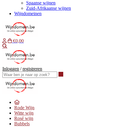
Spaanse wijnen
Zuid-Afrikaanse wijnen
Wijndomeinen
€0,00
Waar ben je naar op zoek?
Inloggen
/
registreren
Waar ben je naar op zoek?
Rode Wijn
Witte wijn
Rosé wijn
Bubbels