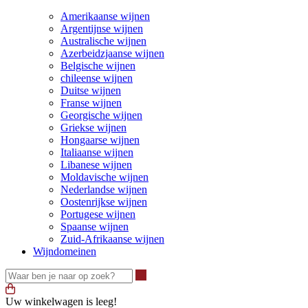
Amerikaanse wijnen
Argentijnse wijnen
Australische wijnen
Azerbeidzjaanse wijnen
Belgische wijnen
chileense wijnen
Duitse wijnen
Franse wijnen
Georgische wijnen
Griekse wijnen
Hongaarse wijnen
Italiaanse wijnen
Libanese wijnen
Moldavische wijnen
Nederlandse wijnen
Oostenrijkse wijnen
Portugese wijnen
Spaanse wijnen
Zuid-Afrikaanse wijnen
Wijndomeinen
Waar ben je naar op zoek?
Uw winkelwagen is leeg!