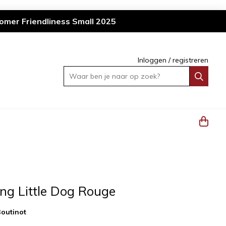
omer Friendliness Small 2025
Inloggen
/
registreren
Waar ben je naar op zoek?
ng Little Dog Rouge
outinot