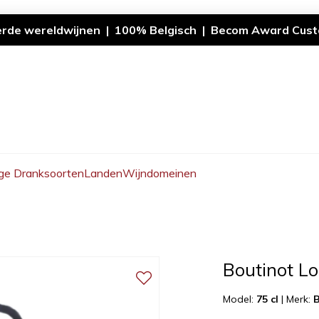
erde wereldwijnen | 100% Belgisch | Becom Award Cust
ge Dranksoorten
Landen
Wijndomeinen
Boutinot Lo
Model:
75 cl
|
Merk:
B