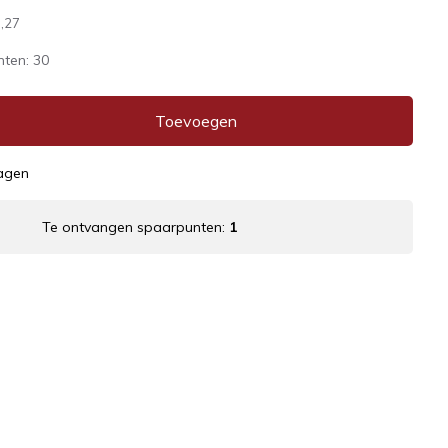
,27
nten:
30
Toevoegen
dagen
Te ontvangen spaarpunten:
1