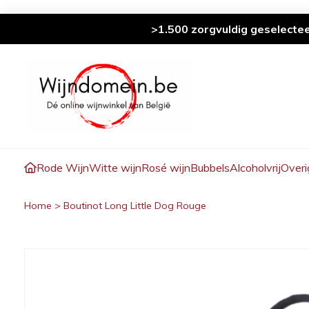
>1.500 zorgvuldig geselecte
Rode Wijn
Witte wijn
Rosé wijn
Bubbels
Alcoholvrij
Overi
Home
>
Boutinot Long Little Dog Rouge