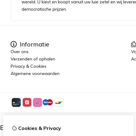
wereld. U kiest en koopt vanuit uw luie zetel en wij levere
democratische prijzen.
Informatie
Over ons
Vo
Verzenden of ophalen
Aa
Privacy & Cookies
Algemene voorwaarden
Ben je 18 of ouder?
Cookies & Privacy