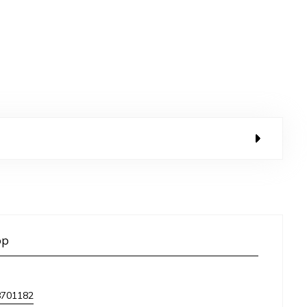
op
8701182