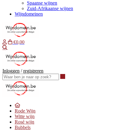
Spaanse wijnen
Zuid-Afrikaanse wijnen
Wijndomeinen
€0,00
Waar ben je naar op zoek?
Inloggen
/
registreren
Waar ben je naar op zoek?
Rode Wijn
Witte wijn
Rosé wijn
Bubbels