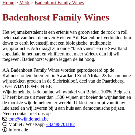
Home
>
Merk
>
Badenhorst Family Wines
Badenhorst Family Wines
Het wijnmakerstalent is een erfenis van grootvader, de rock ‘n roll
helemaal van hen: de neven Hein en Adi Badenhorst verbinden hun
down to earth levensstijl met een biologische, traditionele
wijnproductie. Adi draagt zijn oude “bush vines” en de Swartland
appellatie in het hart en vinifieert met meer sérieux dan hij wil
toegeven. Badenhorst wijnen leggen de lat hoog.
AA Badenhorst Family Wines worden geproduceerd op de
Kalmoesfontein boerderij in Swartland Zuid Afrika. 28 ha aan oude
wijnstokken groeien in de Siebritskloof, deel van de Paardeberg.
Over WIJNDOMEIN.BE
Wijndomein.be is de online wijnwinkel van België, 100% Belgisch.
U heeft keuze uit meer dan 1500 wijnen uit boeiende wijnlanden en
de mooiste wijndomeinen ter wereld. U kiest en koopt vanuit uw
luie zetel en wij leveren bij u aan huis aan democratische prijzen.
Neem contact met ons op
tom@wijndomein.be
Mobiel / Whatsapp
+32488701182
Informatie