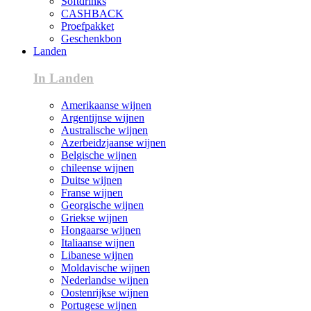
Softdrinks
CASHBACK
Proefpakket
Geschenkbon
Landen
In Landen
Amerikaanse wijnen
Argentijnse wijnen
Australische wijnen
Azerbeidzjaanse wijnen
Belgische wijnen
chileense wijnen
Duitse wijnen
Franse wijnen
Georgische wijnen
Griekse wijnen
Hongaarse wijnen
Italiaanse wijnen
Libanese wijnen
Moldavische wijnen
Nederlandse wijnen
Oostenrijkse wijnen
Portugese wijnen