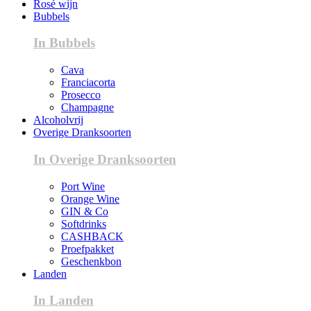
Rosé wijn
Bubbels
In Bubbels
Cava
Franciacorta
Prosecco
Champagne
Alcoholvrij
Overige Dranksoorten
In Overige Dranksoorten
Port Wine
Orange Wine
GIN & Co
Softdrinks
CASHBACK
Proefpakket
Geschenkbon
Landen
In Landen