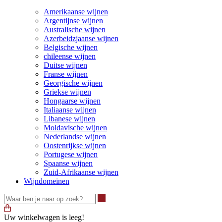
Amerikaanse wijnen
Argentijnse wijnen
Australische wijnen
Azerbeidzjaanse wijnen
Belgische wijnen
chileense wijnen
Duitse wijnen
Franse wijnen
Georgische wijnen
Griekse wijnen
Hongaarse wijnen
Italiaanse wijnen
Libanese wijnen
Moldavische wijnen
Nederlandse wijnen
Oostenrijkse wijnen
Portugese wijnen
Spaanse wijnen
Zuid-Afrikaanse wijnen
Wijndomeinen
Waar ben je naar op zoek?
Uw winkelwagen is leeg!