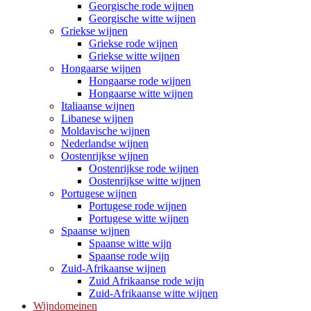
Georgische rode wijnen
Georgische witte wijnen
Griekse wijnen
Griekse rode wijnen
Griekse witte wijnen
Hongaarse wijnen
Hongaarse rode wijnen
Hongaarse witte wijnen
Italiaanse wijnen
Libanese wijnen
Moldavische wijnen
Nederlandse wijnen
Oostenrijkse wijnen
Oostenrijkse rode wijnen
Oostenrijkse witte wijnen
Portugese wijnen
Portugese rode wijnen
Portugese witte wijnen
Spaanse wijnen
Spaanse witte wijn
Spaanse rode wijn
Zuid-Afrikaanse wijnen
Zuid Afrikaanse rode wijn
Zuid-Afrikaanse witte wijnen
Wijndomeinen