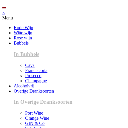
×
Menu
Rode Wijn
Witte wijn
Rosé wijn
Bubbels
In Bubbels
Cava
Franciacorta
Prosecco
Champagne
Alcoholvrij
Overige Dranksoorten
In Overige Dranksoorten
Port Wine
Orange Wine
GIN & Co