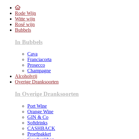
Rode Wijn
Witte wijn
Rosé wijn
Bubbels
In Bubbels
Cava
Franciacorta
Prosecco
Champagne
Alcoholvrij
Overige Dranksoorten
In Overige Dranksoorten
Port Wine
Orange Wine
GIN & Co
Softdrinks
CASHBACK
Proefpakket