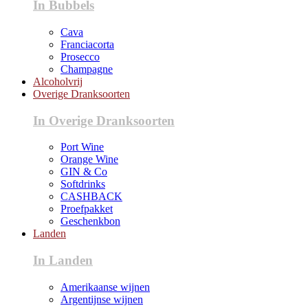
In Bubbels
Cava
Franciacorta
Prosecco
Champagne
Alcoholvrij
Overige Dranksoorten
In Overige Dranksoorten
Port Wine
Orange Wine
GIN & Co
Softdrinks
CASHBACK
Proefpakket
Geschenkbon
Landen
In Landen
Amerikaanse wijnen
Argentijnse wijnen