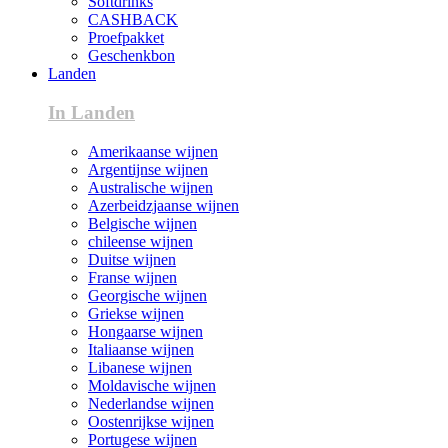
Softdrinks
CASHBACK
Proefpakket
Geschenkbon
Landen
In Landen
Amerikaanse wijnen
Argentijnse wijnen
Australische wijnen
Azerbeidzjaanse wijnen
Belgische wijnen
chileense wijnen
Duitse wijnen
Franse wijnen
Georgische wijnen
Griekse wijnen
Hongaarse wijnen
Italiaanse wijnen
Libanese wijnen
Moldavische wijnen
Nederlandse wijnen
Oostenrijkse wijnen
Portugese wijnen