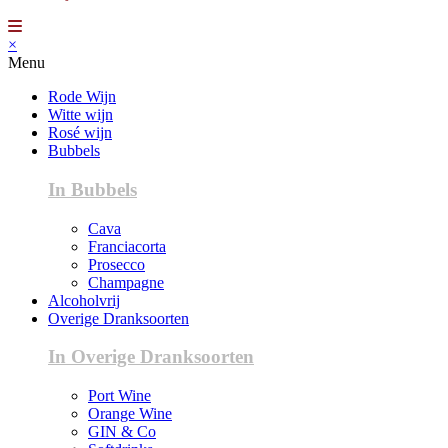
×
Menu
Rode Wijn
Witte wijn
Rosé wijn
Bubbels
In Bubbels
Cava
Franciacorta
Prosecco
Champagne
Alcoholvrij
Overige Dranksoorten
In Overige Dranksoorten
Port Wine
Orange Wine
GIN & Co