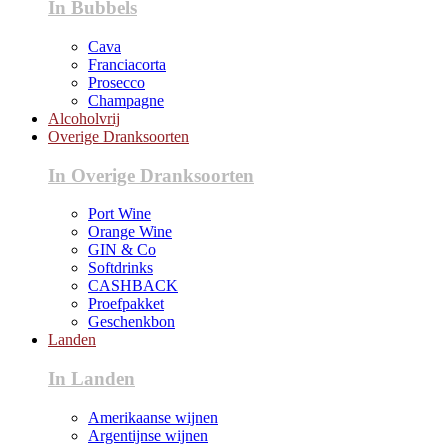
In Bubbels
Cava
Franciacorta
Prosecco
Champagne
Alcoholvrij
Overige Dranksoorten
In Overige Dranksoorten
Port Wine
Orange Wine
GIN & Co
Softdrinks
CASHBACK
Proefpakket
Geschenkbon
Landen
In Landen
Amerikaanse wijnen
Argentijnse wijnen