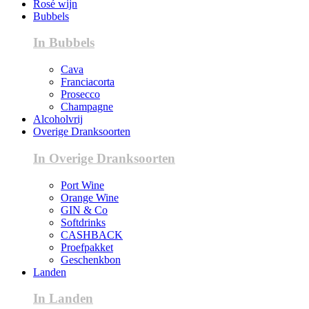
Rosé wijn
Bubbels
In Bubbels
Cava
Franciacorta
Prosecco
Champagne
Alcoholvrij
Overige Dranksoorten
In Overige Dranksoorten
Port Wine
Orange Wine
GIN & Co
Softdrinks
CASHBACK
Proefpakket
Geschenkbon
Landen
In Landen