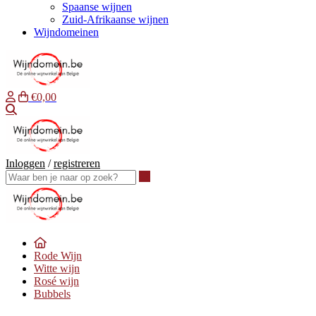
Spaanse wijnen
Zuid-Afrikaanse wijnen
Wijndomeinen
€0,00
Waar ben je naar op zoek?
Inloggen
/
registreren
Waar ben je naar op zoek?
Rode Wijn
Witte wijn
Rosé wijn
Bubbels