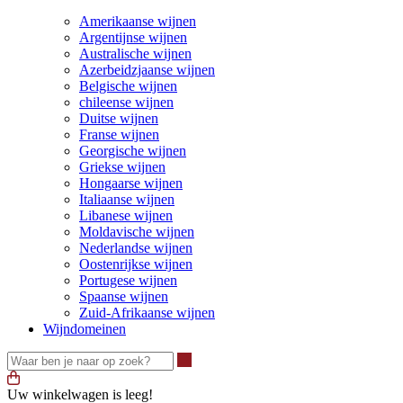
Amerikaanse wijnen
Argentijnse wijnen
Australische wijnen
Azerbeidzjaanse wijnen
Belgische wijnen
chileense wijnen
Duitse wijnen
Franse wijnen
Georgische wijnen
Griekse wijnen
Hongaarse wijnen
Italiaanse wijnen
Libanese wijnen
Moldavische wijnen
Nederlandse wijnen
Oostenrijkse wijnen
Portugese wijnen
Spaanse wijnen
Zuid-Afrikaanse wijnen
Wijndomeinen
Waar ben je naar op zoek?
Uw winkelwagen is leeg!