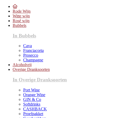
Rode Wijn
Witte wijn
Rosé wijn
Bubbels
In Bubbels
Cava
Franciacorta
Prosecco
Champagne
Alcoholvrij
Overige Dranksoorten
In Overige Dranksoorten
Port Wine
Orange Wine
GIN & Co
Softdrinks
CASHBACK
Proefpakket