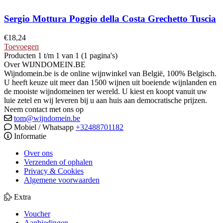
Sergio Mottura Poggio della Costa Grechetto Tuscia
€
18,24
Toevoegen
Producten 1 t/m 1 van 1 (1 pagina's)
Over WIJNDOMEIN.BE
Wijndomein.be is de online wijnwinkel van België, 100% Belgisch.
U heeft keuze uit meer dan 1500 wijnen uit boeiende wijnlanden en
de mooiste wijndomeinen ter wereld. U kiest en koopt vanuit uw
luie zetel en wij leveren bij u aan huis aan democratische prijzen.
Neem contact met ons op
tom@wijndomein.be
Mobiel / Whatsapp
+32488701182
Informatie
Over ons
Verzenden of ophalen
Privacy & Cookies
Algemene voorwaarden
Extra
Voucher
Aanbiedingen