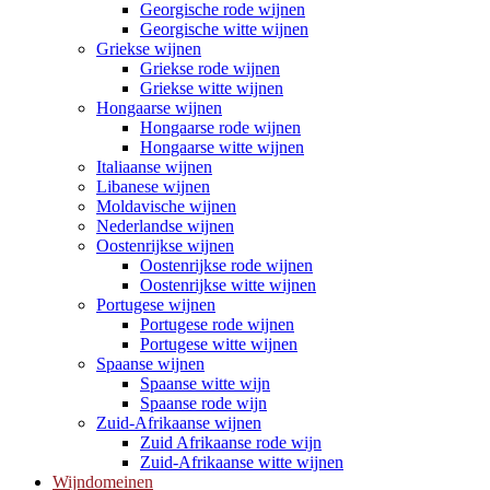
Georgische rode wijnen
Georgische witte wijnen
Griekse wijnen
Griekse rode wijnen
Griekse witte wijnen
Hongaarse wijnen
Hongaarse rode wijnen
Hongaarse witte wijnen
Italiaanse wijnen
Libanese wijnen
Moldavische wijnen
Nederlandse wijnen
Oostenrijkse wijnen
Oostenrijkse rode wijnen
Oostenrijkse witte wijnen
Portugese wijnen
Portugese rode wijnen
Portugese witte wijnen
Spaanse wijnen
Spaanse witte wijn
Spaanse rode wijn
Zuid-Afrikaanse wijnen
Zuid Afrikaanse rode wijn
Zuid-Afrikaanse witte wijnen
Wijndomeinen