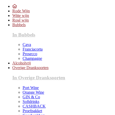
Rode Wijn
Witte wijn
Rosé wijn
Bubbels
In Bubbels
Cava
Franciacorta
Prosecco
Champagne
Alcoholvrij
Overige Dranksoorten
In Overige Dranksoorten
Port Wine
Orange Wine
GIN & Co
Softdrinks
CASHBACK
Proefpakket