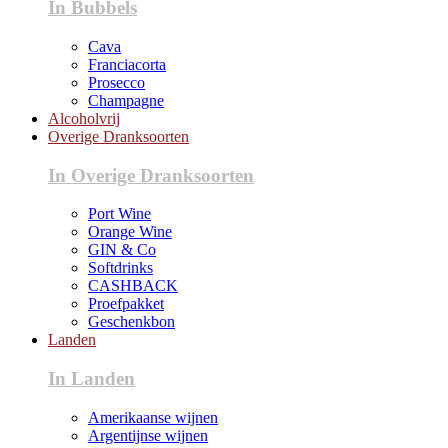
In Bubbels
Cava
Franciacorta
Prosecco
Champagne
Alcoholvrij
Overige Dranksoorten
In Overige Dranksoorten
Port Wine
Orange Wine
GIN & Co
Softdrinks
CASHBACK
Proefpakket
Geschenkbon
Landen
In Landen
Amerikaanse wijnen
Argentijnse wijnen