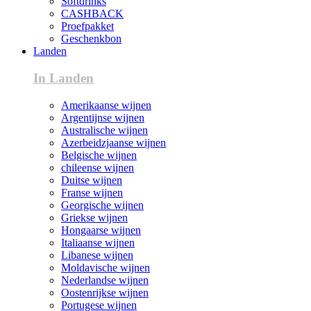
Softdrinks
CASHBACK
Proefpakket
Geschenkbon
Landen
In Landen
Amerikaanse wijnen
Argentijnse wijnen
Australische wijnen
Azerbeidzjaanse wijnen
Belgische wijnen
chileense wijnen
Duitse wijnen
Franse wijnen
Georgische wijnen
Griekse wijnen
Hongaarse wijnen
Italiaanse wijnen
Libanese wijnen
Moldavische wijnen
Nederlandse wijnen
Oostenrijkse wijnen
Portugese wijnen