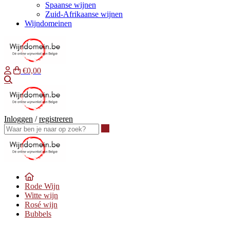
Spaanse wijnen
Zuid-Afrikaanse wijnen
Wijndomeinen
€0,00
Waar ben je naar op zoek?
Inloggen
/
registreren
Waar ben je naar op zoek?
Rode Wijn
Witte wijn
Rosé wijn
Bubbels