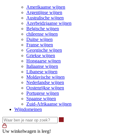
Amerikaanse wijnen
Argentijnse wijnen
Australische wijnen
Azerbeidzjaanse wijnen
Belgische wijnen
chileense wijnen
Duitse wijnen
Franse wijnen
Georgische wijnen
Griekse wijnen
Hongaarse wijnen
Italiaanse wijnen
Libanese wijnen
Moldavische wijnen
Nederlandse wijnen
Oostenrijkse wijnen
Portugese wijnen
Spaanse wijnen
Zuid-Afrikaanse wijnen
Wijndomeinen
Waar ben je naar op zoek?
Uw winkelwagen is leeg!