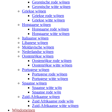
Georgische rode wijnen
Georgische witte wijnen
Griekse wijnen
Griekse rode wijnen
Griekse witte wijnen
Hongaarse wijnen
Hongaarse rode wijnen
Hongaarse witte wijnen
Italiaanse wijnen
Libanese wijnen
Moldavische wijnen
Nederlandse wijnen
Oostenrijkse wijnen
Oostenrijkse rode wijnen
Oostenrijkse witte wijnen
Portugese wijnen
Portugese rode wijnen
Portugese witte wijnen
Spaanse wijnen
Spaanse witte wijn
Spaanse rode wijn
Zuid-Afrikaanse wijnen
Zuid Afrikaanse rode wijn
Zuid-Afrikaanse witte wijnen
Wijndomeinen