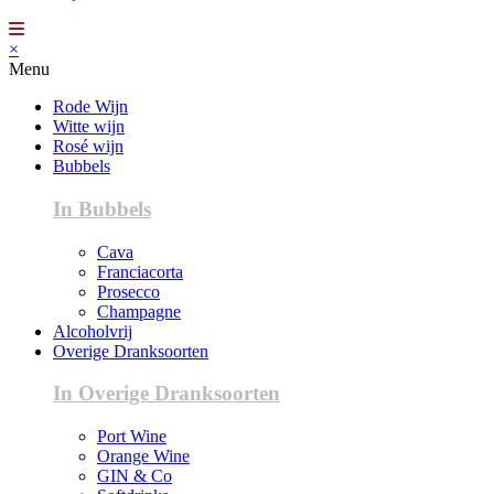
×
Menu
Rode Wijn
Witte wijn
Rosé wijn
Bubbels
In Bubbels
Cava
Franciacorta
Prosecco
Champagne
Alcoholvrij
Overige Dranksoorten
In Overige Dranksoorten
Port Wine
Orange Wine
GIN & Co