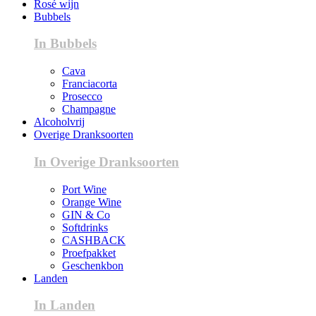
Rosé wijn
Bubbels
In Bubbels
Cava
Franciacorta
Prosecco
Champagne
Alcoholvrij
Overige Dranksoorten
In Overige Dranksoorten
Port Wine
Orange Wine
GIN & Co
Softdrinks
CASHBACK
Proefpakket
Geschenkbon
Landen
In Landen