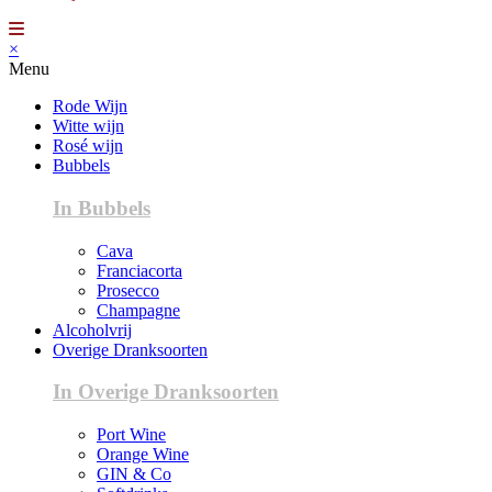
×
Menu
Rode Wijn
Witte wijn
Rosé wijn
Bubbels
In Bubbels
Cava
Franciacorta
Prosecco
Champagne
Alcoholvrij
Overige Dranksoorten
In Overige Dranksoorten
Port Wine
Orange Wine
GIN & Co