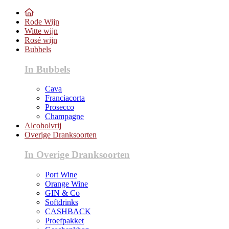
Rode Wijn
Witte wijn
Rosé wijn
Bubbels
In Bubbels
Cava
Franciacorta
Prosecco
Champagne
Alcoholvrij
Overige Dranksoorten
In Overige Dranksoorten
Port Wine
Orange Wine
GIN & Co
Softdrinks
CASHBACK
Proefpakket