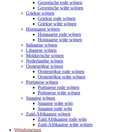
Georgische rode wijnen
Georgische witte wijnen
Griekse wijnen
Griekse rode wijnen
Griekse witte wijnen
Hongaarse wijnen
Hongaarse rode wijnen
Hongaarse witte wijnen
Italiaanse wijnen
Libanese wijnen
Moldavische wijnen
Nederlandse wijnen
Oostenrijkse wijnen
Oostenrijkse rode wijnen
Oostenrijkse witte wijnen
Portugese wijnen
Portugese rode wijnen
Portugese witte wijnen
Spaanse wijnen
Spaanse witte wijn
Spaanse rode wijn
Zuid-Afrikaanse wijnen
Zuid Afrikaanse rode wijn
Zuid-Afrikaanse witte wijnen
Wijndomeinen