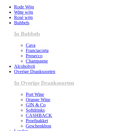
Rode Wijn
Witte wijn
Rosé wijn
Bubbels
In Bubbels
Cava
Franciacorta
Prosecco
Champagne
Alcoholvrij
Overige Dranksoorten
In Overige Dranksoorten
Port Wine
Orange Wine
GIN & Co
Softdrinks
CASHBACK
Proefpakket
Geschenkbon