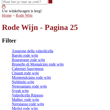
Waar ben je naar op zoek?
Uw winkelwagen is leeg!
Home
>
Rode Wijn
Rode Wijn - Pagina 25
Filter
Amarone della valpolicella
Barolo rode wijn
Bourgogne rode wijn
Brunello di Montalcino rode wijn
Cabernet Sauvignon
Chianti rode wijn
Montepulciano rode wijn
Nebbiolo wijn
Negroamaro rode wijn
Syrah wijn
Valpolicella Ripasso
Malbec rode wijn
Neropasso rode wijn
Merlot rode wijn