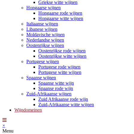
Griekse witte wijnen
Hongaarse wijnen
Hongaarse rode wijnen
Hongaarse witte wijnen
Italiaanse wijnen
Libanese wijnen
Moldavische wijnen
Nederlandse wijnen
Oostenrijkse wijnen
Oostenrijkse rode wijnen
Oostenrijkse witte wijnen
Portugese wijnen
Portugese rode wijnen
Portugese witte wijnen
Spaanse wijnen
Spaanse witte wijn
Spaanse rode wijn
Zuid-Afrikaanse wijnen
Zuid Afrikaanse rode wijn
Zuid-Afrikaanse witte wijnen
Wijndomeinen
×
Menu