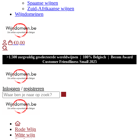
Spaanse wijnen
Zuid-Afrikaanse wijnen
Wijndomeinen
€0,00
Waar ben je naar op zoek?
>1.500 zorgvuldig geselecteerde wereldwijnen | 100% Belgisch | Becom Award
Customer Friendliness Small 2025
Inloggen
/
registreren
Waar ben je naar op zoek?
Rode Wijn
Witte wijn