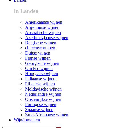
Landen
In Landen
Amerikaanse wijnen
Argentijnse wijnen
Australische wijnen
Azerbeidzjaanse wijnen
Belgische wijnen
chileense wijnen
Duitse wijnen
Franse wijnen
Georgische wijnen
Griekse wijnen
Hongaarse wijnen
Italiaanse wijnen
Libanese wijnen
Moldavische wijnen
Nederlandse wijnen
Oostenrijkse wijnen
Portugese wijnen
Spaanse wijnen
Zuid-Afrikaanse wijnen
Wijndomeinen