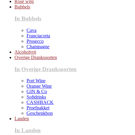
Rosé wijn
Bubbels
In Bubbels
Cava
Franciacorta
Prosecco
Champagne
Alcoholvrij
Overige Dranksoorten
In Overige Dranksoorten
Port Wine
Orange Wine
GIN & Co
Softdrinks
CASHBACK
Proefpakket
Geschenkbon
Landen
In Landen