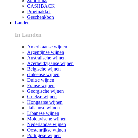
Softdrinks
CASHBACK
Proefpakket
Geschenkbon
Landen
In Landen
Amerikaanse wijnen
Argentijnse wijnen
Australische wijnen
Azerbeidzjaanse wijnen
Belgische wijnen
chileense wijnen
Duitse wijnen
Franse wijnen
Georgische wijnen
Griekse wijnen
Hongaarse wijnen
Italiaanse wijnen
Libanese wijnen
Moldavische wijnen
Nederlandse wijnen
Oostenrijkse wijnen
Portugese wijnen