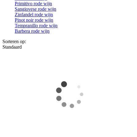
Primitivo rode wijn
Sangiovese rode wijn
Zinfandel rode wijn
Pinot noir rode wijn
Tempranillo rode wijn
Barbera rode wijn
Sorteren op:
Standaard