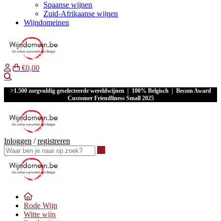
Spaanse wijnen
Zuid-Afrikaanse wijnen
Wijndomeinen
€0,00
Waar ben je naar op zoek?
>1.500 zorgvuldig geselecteerde wereldwijnen | 100% Belgisch | Becom Award
Customer Friendliness Small 2025
Inloggen
/
registreren
Waar ben je naar op zoek?
Rode Wijn
Witte wijn