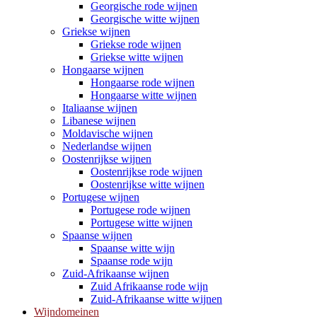
Georgische rode wijnen
Georgische witte wijnen
Griekse wijnen
Griekse rode wijnen
Griekse witte wijnen
Hongaarse wijnen
Hongaarse rode wijnen
Hongaarse witte wijnen
Italiaanse wijnen
Libanese wijnen
Moldavische wijnen
Nederlandse wijnen
Oostenrijkse wijnen
Oostenrijkse rode wijnen
Oostenrijkse witte wijnen
Portugese wijnen
Portugese rode wijnen
Portugese witte wijnen
Spaanse wijnen
Spaanse witte wijn
Spaanse rode wijn
Zuid-Afrikaanse wijnen
Zuid Afrikaanse rode wijn
Zuid-Afrikaanse witte wijnen
Wijndomeinen