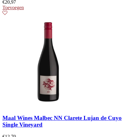
€
20,97
Toevoegen
Maal Wines Malbec NN Clarete Lujan de Cuyo
Single Vineyard
€
12,70