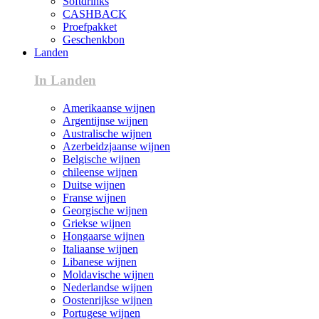
Softdrinks
CASHBACK
Proefpakket
Geschenkbon
Landen
In Landen
Amerikaanse wijnen
Argentijnse wijnen
Australische wijnen
Azerbeidzjaanse wijnen
Belgische wijnen
chileense wijnen
Duitse wijnen
Franse wijnen
Georgische wijnen
Griekse wijnen
Hongaarse wijnen
Italiaanse wijnen
Libanese wijnen
Moldavische wijnen
Nederlandse wijnen
Oostenrijkse wijnen
Portugese wijnen