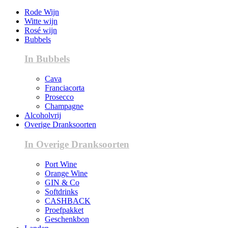
Rode Wijn
Witte wijn
Rosé wijn
Bubbels
In Bubbels
Cava
Franciacorta
Prosecco
Champagne
Alcoholvrij
Overige Dranksoorten
In Overige Dranksoorten
Port Wine
Orange Wine
GIN & Co
Softdrinks
CASHBACK
Proefpakket
Geschenkbon