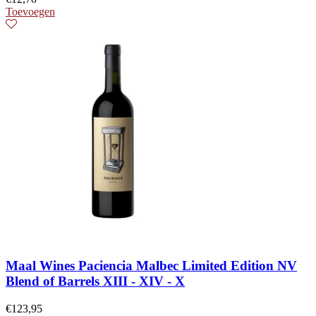
Toevoegen
Maal Wines Paciencia Malbec Limited Edition NV
Blend of Barrels XIII - XIV - X
€
123,95