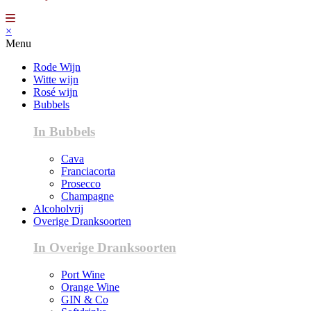
×
Menu
Rode Wijn
Witte wijn
Rosé wijn
Bubbels
In Bubbels
Cava
Franciacorta
Prosecco
Champagne
Alcoholvrij
Overige Dranksoorten
In Overige Dranksoorten
Port Wine
Orange Wine
GIN & Co