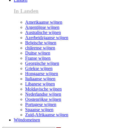
Landen
In Landen
Amerikaanse wijnen
Argentijnse wijnen
Australische wijnen
Azerbeidzjaanse wijnen
Belgische wijnen
chileense wijnen
Duitse wijnen
Franse wijnen
Georgische wijnen
Griekse wijnen
Hongaarse wijnen
Italiaanse wijnen
Libanese wijnen
Moldavische wijnen
Nederlandse wijnen
Oostenrijkse wijnen
Portugese wijnen
Spaanse wijnen
Zuid-Afrikaanse wijnen
Wijndomeinen