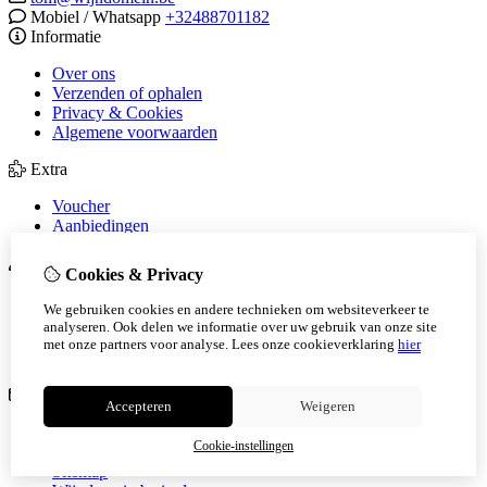
Mobiel / Whatsapp
+32488701182
Informatie
Over ons
Verzenden of ophalen
Privacy & Cookies
Algemene voorwaarden
Extra
Voucher
Aanbiedingen
Mijn account
Cookies & Privacy
Inloggen
We gebruiken cookies en andere technieken om websiteverkeer te
Bestelhistorie
analyseren. Ook delen we informatie over uw gebruik van onze site
Verlanglijst
met onze partners voor analyse.
Lees onze cookieverklaring
hier
Nieuwsbrief
Klantenservice
Accepteren
Weigeren
Contact
Cookie-instellingen
Retourneren
Sitemap