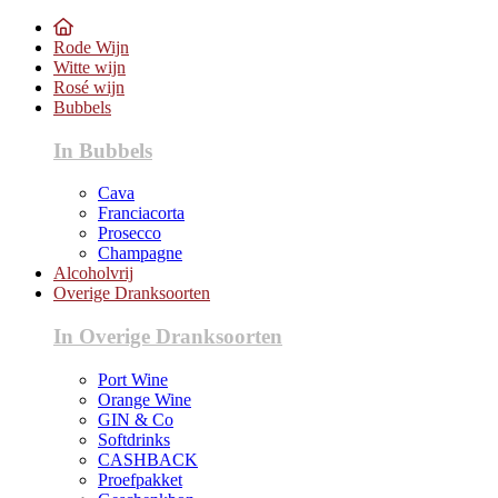
Rode Wijn
Witte wijn
Rosé wijn
Bubbels
In Bubbels
Cava
Franciacorta
Prosecco
Champagne
Alcoholvrij
Overige Dranksoorten
In Overige Dranksoorten
Port Wine
Orange Wine
GIN & Co
Softdrinks
CASHBACK
Proefpakket