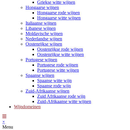
Griekse witte wijnen
Hongaarse wijnen
Hongaarse rode wijnen
Hongaarse witte wijnen
Italiaanse wijnen
Libanese wijnen
Moldavische wijnen
Nederlandse wijnen
Oostenrijkse wijnen
Oostenrijkse rode wijnen
Oostenrijkse witte wijnen
Portugese wijnen
Portugese rode wijnen
Portugese witte wijnen
Spaanse wijnen
Spaanse witte wijn
Spaanse rode wijn
Zuid-Afrikaanse wijnen
Zuid Afrikaanse rode wijn
Zuid-Afrikaanse witte wijnen
Wijndomeinen
×
Menu