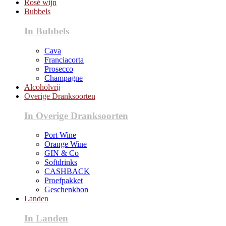
Rosé wijn
Bubbels
In Bubbels
Cava
Franciacorta
Prosecco
Champagne
Alcoholvrij
Overige Dranksoorten
In Overige Dranksoorten
Port Wine
Orange Wine
GIN & Co
Softdrinks
CASHBACK
Proefpakket
Geschenkbon
Landen
In Landen