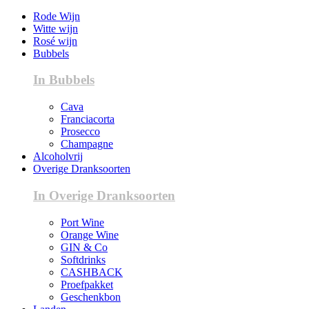
Rode Wijn
Witte wijn
Rosé wijn
Bubbels
In Bubbels
Cava
Franciacorta
Prosecco
Champagne
Alcoholvrij
Overige Dranksoorten
In Overige Dranksoorten
Port Wine
Orange Wine
GIN & Co
Softdrinks
CASHBACK
Proefpakket
Geschenkbon