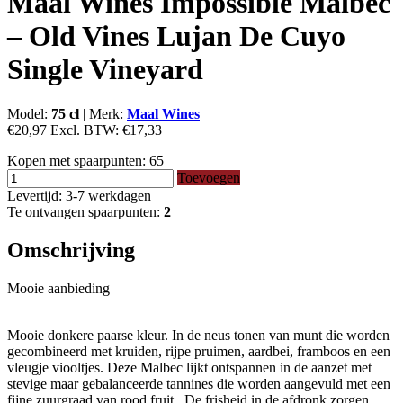
Maal Wines Impossible Malbec
– Old Vines Lujan De Cuyo
Single Vineyard
Model:
75 cl
|
Merk:
Maal Wines
€20,97
Excl. BTW:
€17,33
Kopen met spaarpunten:
65
Toevoegen
Levertijd: 3-7 werkdagen
Te ontvangen spaarpunten:
2
Omschrijving
Mooie aanbieding
Mooie donkere paarse kleur. In de neus tonen van munt die worden
gecombineerd met kruiden, rijpe pruimen, aardbei, framboos en een
vleugje viooltjes. Deze Malbec lijkt ontspannen in de aanzet met
stevige maar gebalanceerde tannines die worden aangevuld met een
fijne zuurgraad van rood fruit . De frisheid in de afdronk zorgen