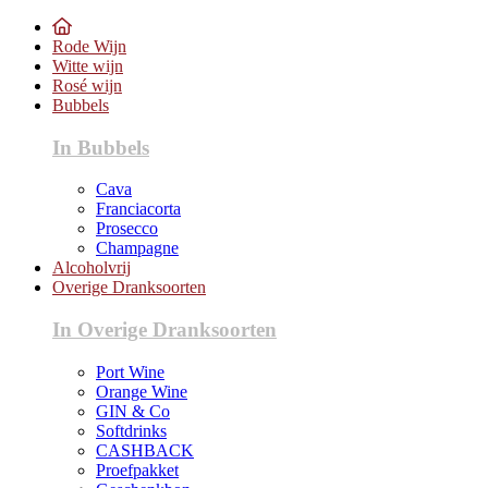
Rode Wijn
Witte wijn
Rosé wijn
Bubbels
In Bubbels
Cava
Franciacorta
Prosecco
Champagne
Alcoholvrij
Overige Dranksoorten
In Overige Dranksoorten
Port Wine
Orange Wine
GIN & Co
Softdrinks
CASHBACK
Proefpakket