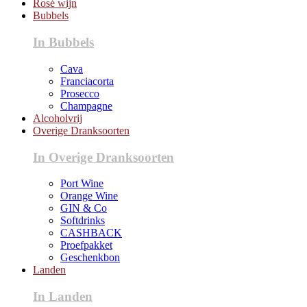
Rosé wijn
Bubbels
In Bubbels
Cava
Franciacorta
Prosecco
Champagne
Alcoholvrij
Overige Dranksoorten
In Overige Dranksoorten
Port Wine
Orange Wine
GIN & Co
Softdrinks
CASHBACK
Proefpakket
Geschenkbon
Landen
In Landen