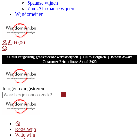
Spaanse wijnen
Zuid-Afrikaanse wijnen
Wijndomeinen
€0,00
Waar ben je naar op zoek?
>1.500 zorgvuldig geselecteerde wereldwijnen | 100% Belgisch | Becom Award
Customer Friendliness Small 2025
Inloggen
/
registreren
Waar ben je naar op zoek?
Rode Wijn
Witte wijn