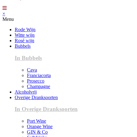
×
Menu
Rode Wijn
Witte wijn
Rosé wijn
Bubbels
In Bubbels
Cava
Franciacorta
Prosecco
Champagne
Alcoholvrij
Overige Dranksoorten
In Overige Dranksoorten
Port Wine
Orange Wine
GIN & Co