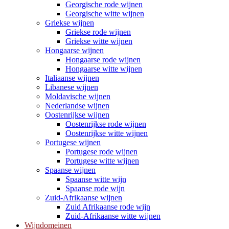
Georgische rode wijnen
Georgische witte wijnen
Griekse wijnen
Griekse rode wijnen
Griekse witte wijnen
Hongaarse wijnen
Hongaarse rode wijnen
Hongaarse witte wijnen
Italiaanse wijnen
Libanese wijnen
Moldavische wijnen
Nederlandse wijnen
Oostenrijkse wijnen
Oostenrijkse rode wijnen
Oostenrijkse witte wijnen
Portugese wijnen
Portugese rode wijnen
Portugese witte wijnen
Spaanse wijnen
Spaanse witte wijn
Spaanse rode wijn
Zuid-Afrikaanse wijnen
Zuid Afrikaanse rode wijn
Zuid-Afrikaanse witte wijnen
Wijndomeinen