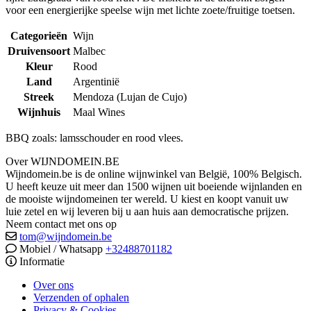
voor een energierijke speelse wijn met lichte zoete/fruitige toetsen.
Categorieën
Wijn
Druivensoort
Malbec
Kleur
Rood
Land
Argentinië
Streek
Mendoza (Lujan de Cujo)
Wijnhuis
Maal Wines
BBQ zoals: lamsschouder en rood vlees.
Over WIJNDOMEIN.BE
Wijndomein.be is de online wijnwinkel van België, 100% Belgisch.
U heeft keuze uit meer dan 1500 wijnen uit boeiende wijnlanden en
de mooiste wijndomeinen ter wereld. U kiest en koopt vanuit uw
luie zetel en wij leveren bij u aan huis aan democratische prijzen.
Neem contact met ons op
tom@wijndomein.be
Mobiel / Whatsapp
+32488701182
Informatie
Over ons
Verzenden of ophalen
Privacy & Cookies