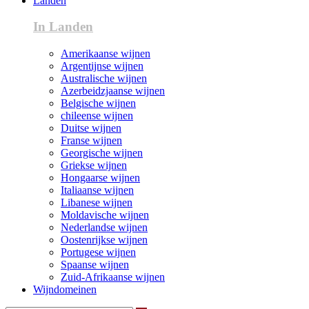
Landen
In Landen
Amerikaanse wijnen
Argentijnse wijnen
Australische wijnen
Azerbeidzjaanse wijnen
Belgische wijnen
chileense wijnen
Duitse wijnen
Franse wijnen
Georgische wijnen
Griekse wijnen
Hongaarse wijnen
Italiaanse wijnen
Libanese wijnen
Moldavische wijnen
Nederlandse wijnen
Oostenrijkse wijnen
Portugese wijnen
Spaanse wijnen
Zuid-Afrikaanse wijnen
Wijndomeinen