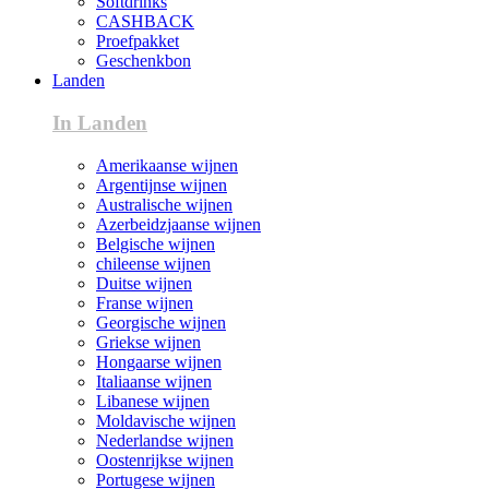
Softdrinks
CASHBACK
Proefpakket
Geschenkbon
Landen
In Landen
Amerikaanse wijnen
Argentijnse wijnen
Australische wijnen
Azerbeidzjaanse wijnen
Belgische wijnen
chileense wijnen
Duitse wijnen
Franse wijnen
Georgische wijnen
Griekse wijnen
Hongaarse wijnen
Italiaanse wijnen
Libanese wijnen
Moldavische wijnen
Nederlandse wijnen
Oostenrijkse wijnen
Portugese wijnen