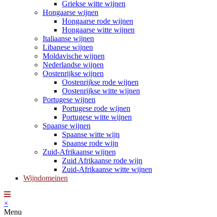
Griekse witte wijnen
Hongaarse wijnen
Hongaarse rode wijnen
Hongaarse witte wijnen
Italiaanse wijnen
Libanese wijnen
Moldavische wijnen
Nederlandse wijnen
Oostenrijkse wijnen
Oostenrijkse rode wijnen
Oostenrijkse witte wijnen
Portugese wijnen
Portugese rode wijnen
Portugese witte wijnen
Spaanse wijnen
Spaanse witte wijn
Spaanse rode wijn
Zuid-Afrikaanse wijnen
Zuid Afrikaanse rode wijn
Zuid-Afrikaanse witte wijnen
Wijndomeinen
×
Menu