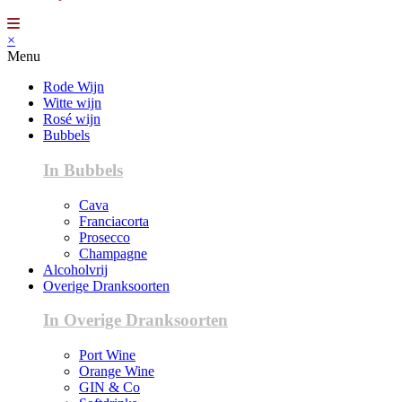
×
Menu
Rode Wijn
Witte wijn
Rosé wijn
Bubbels
In Bubbels
Cava
Franciacorta
Prosecco
Champagne
Alcoholvrij
Overige Dranksoorten
In Overige Dranksoorten
Port Wine
Orange Wine
GIN & Co