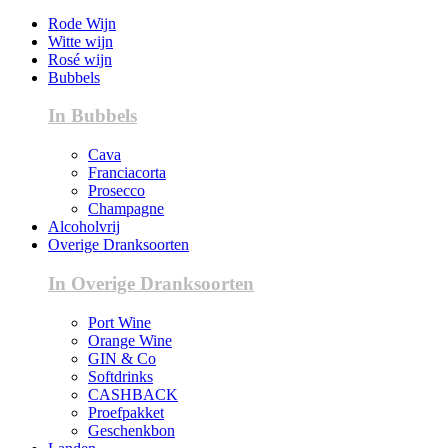
Rode Wijn
Witte wijn
Rosé wijn
Bubbels
In Bubbels
Cava
Franciacorta
Prosecco
Champagne
Alcoholvrij
Overige Dranksoorten
In Overige Dranksoorten
Port Wine
Orange Wine
GIN & Co
Softdrinks
CASHBACK
Proefpakket
Geschenkbon