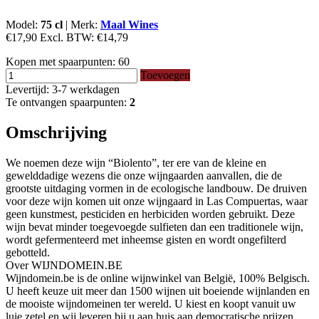
Model:
75 cl
|
Merk:
Maal Wines
€17,90
Excl. BTW:
€14,79
Kopen met spaarpunten:
60
Toevoegen
Levertijd: 3-7 werkdagen
Te ontvangen spaarpunten:
2
Omschrijving
We noemen deze wijn “Biolento”, ter ere van de kleine en
gewelddadige wezens die onze wijngaarden aanvallen, die de
grootste uitdaging vormen in de ecologische landbouw.
De druiven
voor deze wijn komen uit onze wijngaard in Las Compuertas, waar
geen kunstmest, pesticiden en herbiciden worden gebruikt.
Deze
wijn bevat minder toegevoegde sulfieten dan een traditionele wijn,
wordt gefermenteerd met inheemse gisten en wordt ongefilterd
gebotteld.
Over WIJNDOMEIN.BE
Wijndomein.be is de online wijnwinkel van België, 100% Belgisch.
U heeft keuze uit meer dan 1500 wijnen uit boeiende wijnlanden en
de mooiste wijndomeinen ter wereld. U kiest en koopt vanuit uw
luie zetel en wij leveren bij u aan huis aan democratische prijzen.