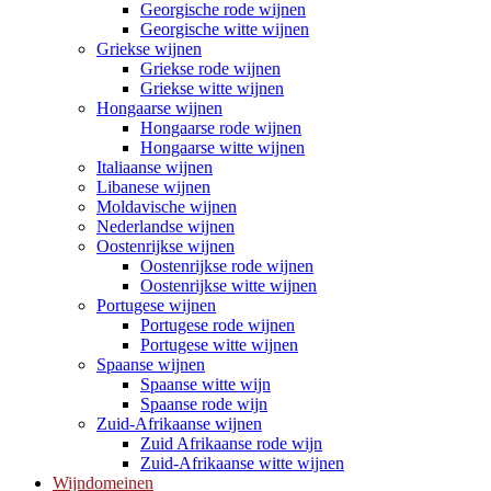
Georgische rode wijnen
Georgische witte wijnen
Griekse wijnen
Griekse rode wijnen
Griekse witte wijnen
Hongaarse wijnen
Hongaarse rode wijnen
Hongaarse witte wijnen
Italiaanse wijnen
Libanese wijnen
Moldavische wijnen
Nederlandse wijnen
Oostenrijkse wijnen
Oostenrijkse rode wijnen
Oostenrijkse witte wijnen
Portugese wijnen
Portugese rode wijnen
Portugese witte wijnen
Spaanse wijnen
Spaanse witte wijn
Spaanse rode wijn
Zuid-Afrikaanse wijnen
Zuid Afrikaanse rode wijn
Zuid-Afrikaanse witte wijnen
Wijndomeinen