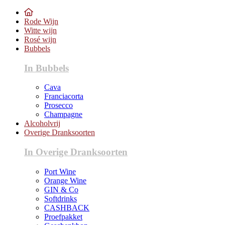
Rode Wijn
Witte wijn
Rosé wijn
Bubbels
In Bubbels
Cava
Franciacorta
Prosecco
Champagne
Alcoholvrij
Overige Dranksoorten
In Overige Dranksoorten
Port Wine
Orange Wine
GIN & Co
Softdrinks
CASHBACK
Proefpakket