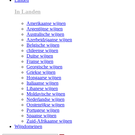
Landen
In Landen
Amerikaanse wijnen
Argentijnse wijnen
Australische wijnen
Azerbeidzjaanse wijnen
Belgische wijnen
chileense wijnen
Duitse wijnen
Franse wijnen
Georgische wijnen
Griekse wijnen
Hongaarse wijnen
Italiaanse wijnen
Libanese wijnen
Moldavische wijnen
Nederlandse wijnen
Oostenrijkse wijnen
Portugese wijnen
Spaanse wijnen
Zuid-Afrikaanse wijnen
Wijndomeinen