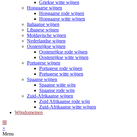
Griekse witte wijnen
Hongaarse wijnen
Hongaarse rode wijnen
Hongaarse witte wijnen
Italiaanse wijnen
Libanese wijnen
Moldavische wijnen
Nederlandse wijnen
Oostenrijkse wijnen
Oostenrijkse rode wijnen
Oostenrijkse witte wijnen
Portugese wijnen
Portugese rode wijnen
Portugese witte wijnen
Spaanse wijnen
Spaanse witte wijn
Spaanse rode wijn
Zuid-Afrikaanse wijnen
Zuid Afrikaanse rode wijn
Zuid-Afrikaanse witte wijnen
Wijndomeinen
×
Menu