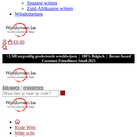
Spaanse wijnen
Zuid-Afrikaanse wijnen
Wijndomeinen
€0,00
Waar ben je naar op zoek?
>1.500 zorgvuldig geselecteerde wereldwijnen | 100% Belgisch | Becom Award
Customer Friendliness Small 2025
Inloggen
/
registreren
Waar ben je naar op zoek?
Rode Wijn
Witte wijn