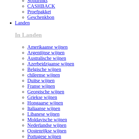
Softdrinks
CASHBACK
Proefpakket
Geschenkbon
Landen
In Landen
Amerikaanse wijnen
Argentijnse wijnen
Australische wijnen
Azerbeidzjaanse wijnen
Belgische wijnen
chileense wijnen
Duitse wijnen
Franse wijnen
Georgische wijnen
Griekse wijnen
Hongaarse wijnen
Italiaanse wijnen
Libanese wijnen
Moldavische wijnen
Nederlandse wijnen
Oostenrijkse wijnen
Portugese wijnen