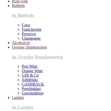
Rosé wijn
Bubbels
In Bubbels
Cava
Franciacorta
Prosecco
Champagne
Alcoholvrij
Overige Dranksoorten
In Overige Dranksoorten
Port Wine
Orange Wine
GIN & Co
Softdrinks
CASHBACK
Proefpakket
Geschenkbon
Landen
In Landen