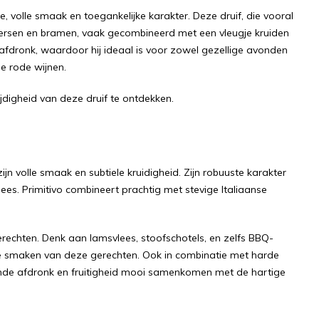
ge, volle smaak en toegankelijke karakter. Deze druif, die vooral
en, kersen en bramen, vaak gecombineerd met een vleugje kruiden
e afdronk, waardoor hij ideaal is voor zowel gezellige avonden
se rode wijnen
.
ijdigheid van deze druif te ontdekken.
jn volle smaak en subtiele kruidigheid. Zijn robuuste karakter
ees. Primitivo combineert prachtig met stevige Italiaanse
gerechten. Denk aan lamsvlees, stoofschotels, en zelfs BBQ-
ge smaken van deze gerechten. Ook in combinatie met harde
n ronde afdronk en fruitigheid mooi samenkomen met de hartige