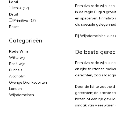
Land
Primitivo rode wijn, een
Italië
(17)
in de regio Puglia groei
Druif
en specerijen. Primitivo
Primitivo
(17)
als speciale gelegenheden
Reset
Bij Wijndomein.be kunt u
Categorieën
De beste gerech
Rode Wijn
Witte wijn
Primitivo rode wijn is e
Rosé wijn
en rijke fruittonen make
Bubbels
gerechten, zoals lasagn
Alcoholvrij
Overige Dranksoorten
Door de lichte zoetheid 
Landen
gerechten; de zachte t
Wijndomeinen
kazen of een rijk gevul
smaak van vleeswaren 