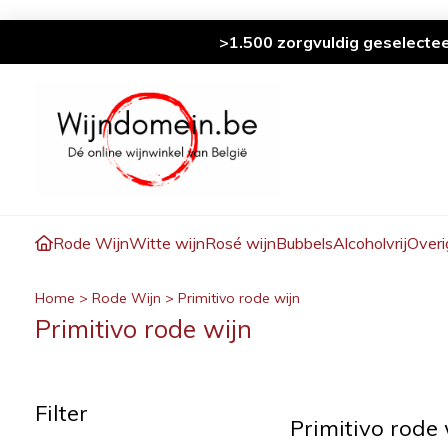
>1.500 zorgvuldig geselecte
Rode Wijn
Witte wijn
Rosé wijn
Bubbels
Alcoholvrij
Overi
Home
>
Rode Wijn
>
Primitivo rode wijn
Primitivo rode wijn
Filter
Primitivo rode 