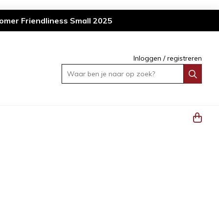
omer Friendliness Small 2025
Inloggen
/
registreren
Waar ben je naar op zoek?