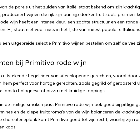
 van de parels uit het zuiden van Italië, staat bekend om zijn krachti
t, produceert wijnen die rijk zijn aan rijp donker fruit zoals pruim
 rode wijn heeft een intense kleur, een zachte structuur en een rond
. Hij staat niet voor niets in het lijste van
meest populaire Italiaan
 een uitgebreide selectie Primitivo wijnen bestellen om zelf de veelz
ten bij Primitivo rode wijn
en uitstekende begeleider van uiteenlopende gerechten, vooral door zi
n hem perfect voor hartige gerechten, zoals gegrild of geroosterd vl
e, pasta bolognese of pizza met kruidige toppings.
in de fruitige smaken past Primitivo rode wijn ook goed bij pittige 
annines en de diepe fruitaroma’s van de wijn balanceren de krachti
de charcuterieplank komt Primitivo goed tot zijn recht, waarbij zij
en kaas.