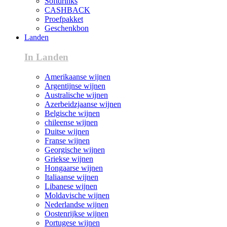
Softdrinks
CASHBACK
Proefpakket
Geschenkbon
Landen
In Landen
Amerikaanse wijnen
Argentijnse wijnen
Australische wijnen
Azerbeidzjaanse wijnen
Belgische wijnen
chileense wijnen
Duitse wijnen
Franse wijnen
Georgische wijnen
Griekse wijnen
Hongaarse wijnen
Italiaanse wijnen
Libanese wijnen
Moldavische wijnen
Nederlandse wijnen
Oostenrijkse wijnen
Portugese wijnen