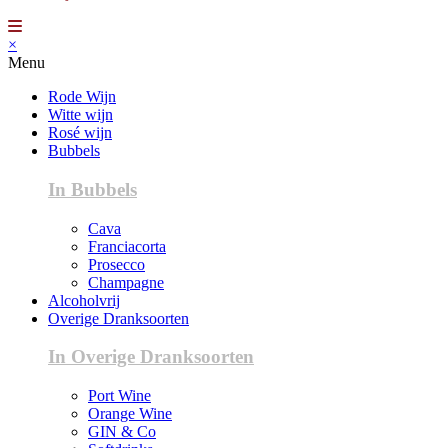
×
Menu
Rode Wijn
Witte wijn
Rosé wijn
Bubbels
In Bubbels
Cava
Franciacorta
Prosecco
Champagne
Alcoholvrij
Overige Dranksoorten
In Overige Dranksoorten
Port Wine
Orange Wine
GIN & Co