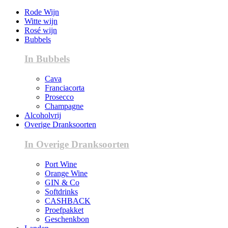
Rode Wijn
Witte wijn
Rosé wijn
Bubbels
In Bubbels
Cava
Franciacorta
Prosecco
Champagne
Alcoholvrij
Overige Dranksoorten
In Overige Dranksoorten
Port Wine
Orange Wine
GIN & Co
Softdrinks
CASHBACK
Proefpakket
Geschenkbon