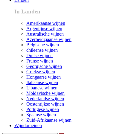
Landen
In Landen
Amerikaanse wijnen
Argentijnse wijnen
Australische wijnen
Azerbeidzjaanse wijnen
Belgische wijnen
chileense wijnen
Duitse wijnen
Franse wijnen
Georgische wijnen
Griekse wijnen
Hongaarse wijnen
Italiaanse wijnen
Libanese wijnen
Moldavische wijnen
Nederlandse wijnen
Oostenrijkse wijnen
Portugese wijnen
Spaanse wijnen
Zuid-Afrikaanse wijnen
Wijndomeinen