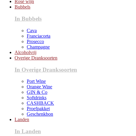
Rosé wijn
Bubbels
In Bubbels
Cava
Franciacorta
Prosecco
Champagne
Alcoholvrij
Overige Dranksoorten
In Overige Dranksoorten
Port Wine
Orange Wine
GIN & Co
Softdrinks
CASHBACK
Proefpakket
Geschenkbon
Landen
In Landen