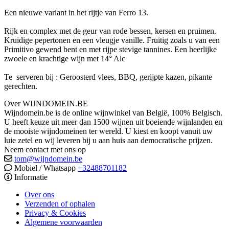
Een nieuwe variant in het rijtje van Ferro 13.
Rijk en complex met de geur van rode bessen, kersen en pruimen.
Kruidige pepertonen en een vleugje vanille. Fruitig zoals u van een
Primitivo gewend bent en met rijpe stevige tannines. Een heerlijke
zwoele en krachtige wijn met 14° Alc
Te serveren bij : Geroosterd vlees, BBQ, gerijpte kazen, pikante
gerechten.
Over WIJNDOMEIN.BE
Wijndomein.be is de online wijnwinkel van België, 100% Belgisch.
U heeft keuze uit meer dan 1500 wijnen uit boeiende wijnlanden en
de mooiste wijndomeinen ter wereld. U kiest en koopt vanuit uw
luie zetel en wij leveren bij u aan huis aan democratische prijzen.
Neem contact met ons op
tom@wijndomein.be
Mobiel / Whatsapp
+32488701182
Informatie
Over ons
Verzenden of ophalen
Privacy & Cookies
Algemene voorwaarden