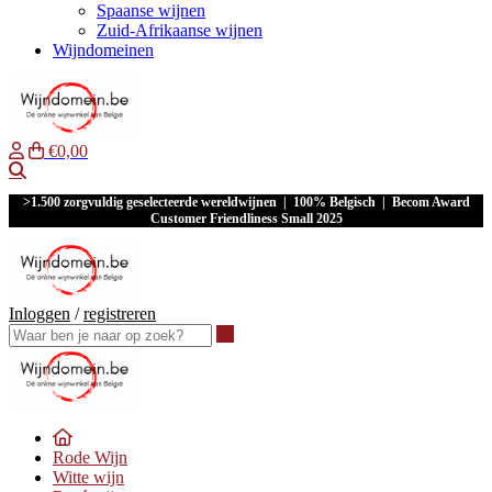
Spaanse wijnen
Zuid-Afrikaanse wijnen
Wijndomeinen
€0,00
Waar ben je naar op zoek?
>1.500 zorgvuldig geselecteerde wereldwijnen | 100% Belgisch | Becom Award
Customer Friendliness Small 2025
Inloggen
/
registreren
Waar ben je naar op zoek?
Rode Wijn
Witte wijn