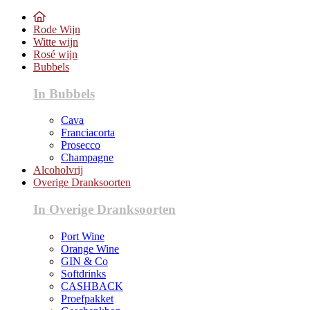
Rode Wijn
Witte wijn
Rosé wijn
Bubbels
In Bubbels
Cava
Franciacorta
Prosecco
Champagne
Alcoholvrij
Overige Dranksoorten
In Overige Dranksoorten
Port Wine
Orange Wine
GIN & Co
Softdrinks
CASHBACK
Proefpakket