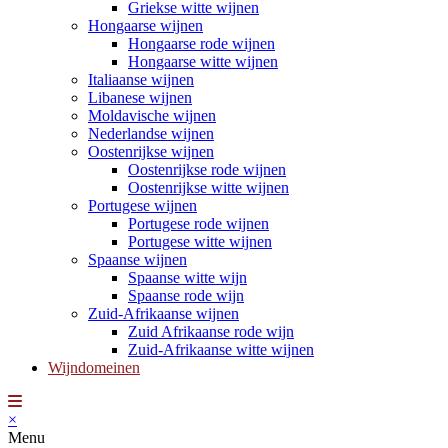
Griekse witte wijnen
Hongaarse wijnen
Hongaarse rode wijnen
Hongaarse witte wijnen
Italiaanse wijnen
Libanese wijnen
Moldavische wijnen
Nederlandse wijnen
Oostenrijkse wijnen
Oostenrijkse rode wijnen
Oostenrijkse witte wijnen
Portugese wijnen
Portugese rode wijnen
Portugese witte wijnen
Spaanse wijnen
Spaanse witte wijn
Spaanse rode wijn
Zuid-Afrikaanse wijnen
Zuid Afrikaanse rode wijn
Zuid-Afrikaanse witte wijnen
Wijndomeinen
×
Menu