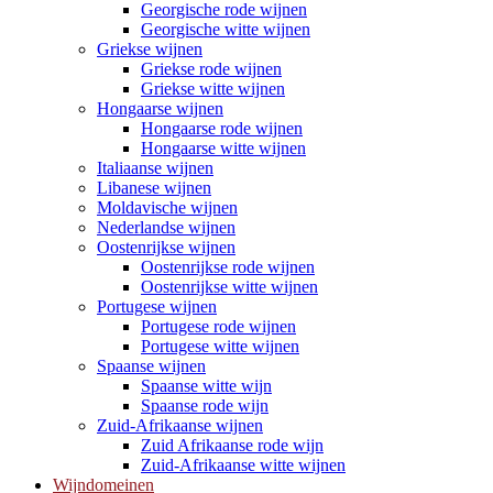
Georgische rode wijnen
Georgische witte wijnen
Griekse wijnen
Griekse rode wijnen
Griekse witte wijnen
Hongaarse wijnen
Hongaarse rode wijnen
Hongaarse witte wijnen
Italiaanse wijnen
Libanese wijnen
Moldavische wijnen
Nederlandse wijnen
Oostenrijkse wijnen
Oostenrijkse rode wijnen
Oostenrijkse witte wijnen
Portugese wijnen
Portugese rode wijnen
Portugese witte wijnen
Spaanse wijnen
Spaanse witte wijn
Spaanse rode wijn
Zuid-Afrikaanse wijnen
Zuid Afrikaanse rode wijn
Zuid-Afrikaanse witte wijnen
Wijndomeinen