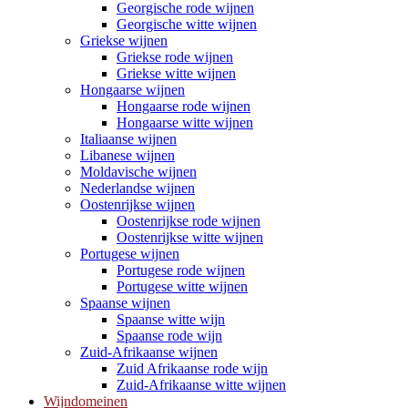
Georgische rode wijnen
Georgische witte wijnen
Griekse wijnen
Griekse rode wijnen
Griekse witte wijnen
Hongaarse wijnen
Hongaarse rode wijnen
Hongaarse witte wijnen
Italiaanse wijnen
Libanese wijnen
Moldavische wijnen
Nederlandse wijnen
Oostenrijkse wijnen
Oostenrijkse rode wijnen
Oostenrijkse witte wijnen
Portugese wijnen
Portugese rode wijnen
Portugese witte wijnen
Spaanse wijnen
Spaanse witte wijn
Spaanse rode wijn
Zuid-Afrikaanse wijnen
Zuid Afrikaanse rode wijn
Zuid-Afrikaanse witte wijnen
Wijndomeinen