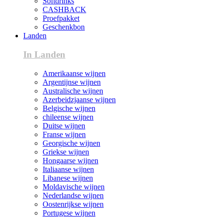
Softdrinks
CASHBACK
Proefpakket
Geschenkbon
Landen
In Landen
Amerikaanse wijnen
Argentijnse wijnen
Australische wijnen
Azerbeidzjaanse wijnen
Belgische wijnen
chileense wijnen
Duitse wijnen
Franse wijnen
Georgische wijnen
Griekse wijnen
Hongaarse wijnen
Italiaanse wijnen
Libanese wijnen
Moldavische wijnen
Nederlandse wijnen
Oostenrijkse wijnen
Portugese wijnen