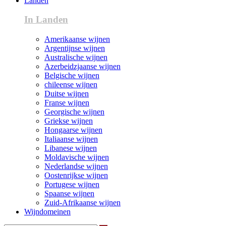
Landen
In Landen
Amerikaanse wijnen
Argentijnse wijnen
Australische wijnen
Azerbeidzjaanse wijnen
Belgische wijnen
chileense wijnen
Duitse wijnen
Franse wijnen
Georgische wijnen
Griekse wijnen
Hongaarse wijnen
Italiaanse wijnen
Libanese wijnen
Moldavische wijnen
Nederlandse wijnen
Oostenrijkse wijnen
Portugese wijnen
Spaanse wijnen
Zuid-Afrikaanse wijnen
Wijndomeinen