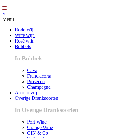
×
Menu
Rode Wijn
Witte wijn
Rosé wijn
Bubbels
In Bubbels
Cava
Franciacorta
Prosecco
Champagne
Alcoholvrij
Overige Dranksoorten
In Overige Dranksoorten
Port Wine
Orange Wine
GIN & Co