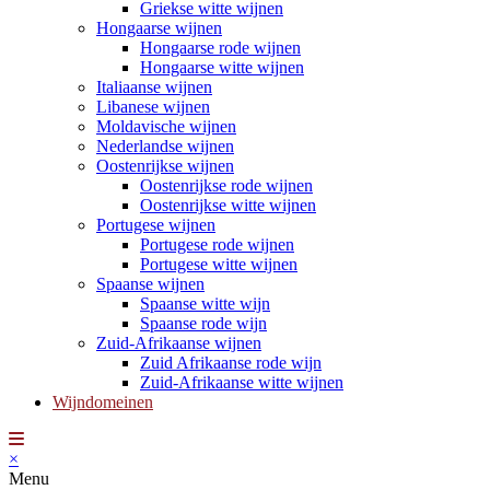
Griekse witte wijnen
Hongaarse wijnen
Hongaarse rode wijnen
Hongaarse witte wijnen
Italiaanse wijnen
Libanese wijnen
Moldavische wijnen
Nederlandse wijnen
Oostenrijkse wijnen
Oostenrijkse rode wijnen
Oostenrijkse witte wijnen
Portugese wijnen
Portugese rode wijnen
Portugese witte wijnen
Spaanse wijnen
Spaanse witte wijn
Spaanse rode wijn
Zuid-Afrikaanse wijnen
Zuid Afrikaanse rode wijn
Zuid-Afrikaanse witte wijnen
Wijndomeinen
×
Menu