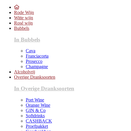
Rode Wijn
Witte wijn
Rosé wijn
Bubbels
In Bubbels
Cava
Franciacorta
Prosecco
Champagne
Alcoholvrij
Overige Dranksoorten
In Overige Dranksoorten
Port Wine
Orange Wine
GIN & Co
Softdrinks
CASHBACK
Proefpakket