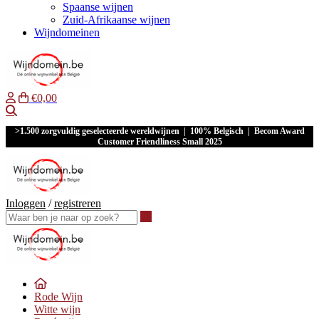
Spaanse wijnen
Zuid-Afrikaanse wijnen
Wijndomeinen
€0,00
Waar ben je naar op zoek?
>1.500 zorgvuldig geselecteerde wereldwijnen | 100% Belgisch | Becom Award
Customer Friendliness Small 2025
Inloggen
/
registreren
Waar ben je naar op zoek?
Rode Wijn
Witte wijn