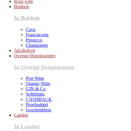
Rosé wijn
Bubbels
In Bubbels
Cava
Franciacorta
Prosecco
Champagne
Alcoholvrij
Overige Dranksoorten
In Overige Dranksoorten
Port Wine
Orange Wine
GIN & Co
Softdrinks
CASHBACK
Proefpakket
Geschenkbon
Landen
In Landen