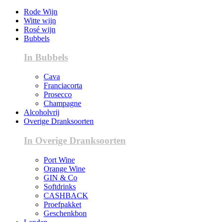
Rode Wijn
Witte wijn
Rosé wijn
Bubbels
In Bubbels
Cava
Franciacorta
Prosecco
Champagne
Alcoholvrij
Overige Dranksoorten
In Overige Dranksoorten
Port Wine
Orange Wine
GIN & Co
Softdrinks
CASHBACK
Proefpakket
Geschenkbon