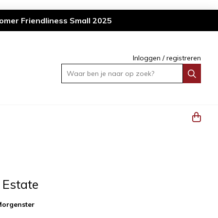
omer Friendliness Small 2025
Inloggen
/
registreren
Waar ben je naar op zoek?
 Estate
Morgenster