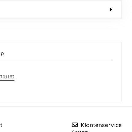
op
8701182
t
Klantenservice
Contact