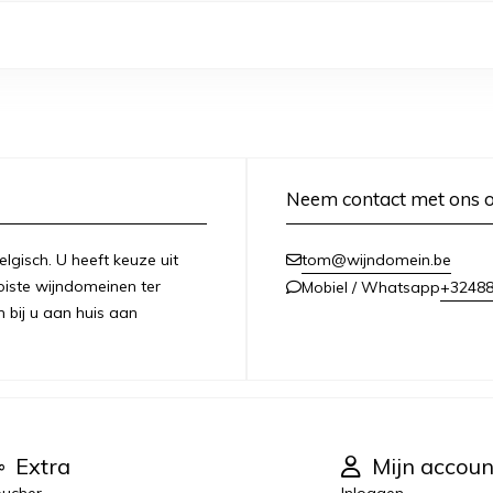
Neem contact met ons 
lgisch. U heeft keuze uit
tom@wijndomein.be
iste wijndomeinen ter
+3248
Mobiel / Whatsapp
n bij u aan huis aan
Extra
Mijn accoun
ucher
Inloggen