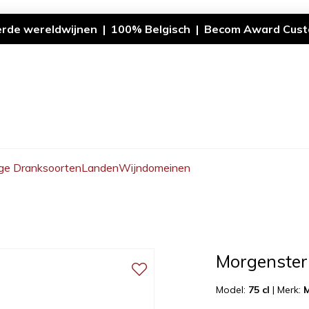
erde wereldwijnen | 100% Belgisch | Becom Award Cust
ge Dranksoorten
Landen
Wijndomeinen
Morgenster
Model:
75 cl
|
Merk: