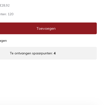
€28,92
nten:
120
Toevoegen
dagen
Te ontvangen spaarpunten:
4