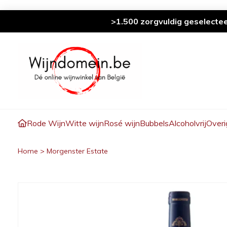
>1.500 zorgvuldig geselecte
Rode Wijn
Witte wijn
Rosé wijn
Bubbels
Alcoholvrij
Overi
Home
>
Morgenster Estate