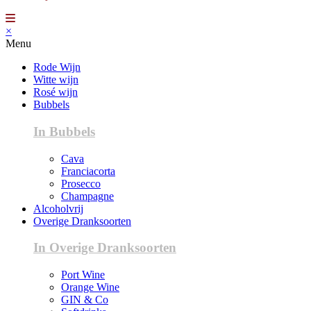
×
Menu
Rode Wijn
Witte wijn
Rosé wijn
Bubbels
In Bubbels
Cava
Franciacorta
Prosecco
Champagne
Alcoholvrij
Overige Dranksoorten
In Overige Dranksoorten
Port Wine
Orange Wine
GIN & Co