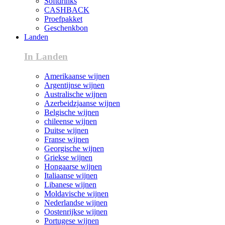
Softdrinks
CASHBACK
Proefpakket
Geschenkbon
Landen
In Landen
Amerikaanse wijnen
Argentijnse wijnen
Australische wijnen
Azerbeidzjaanse wijnen
Belgische wijnen
chileense wijnen
Duitse wijnen
Franse wijnen
Georgische wijnen
Griekse wijnen
Hongaarse wijnen
Italiaanse wijnen
Libanese wijnen
Moldavische wijnen
Nederlandse wijnen
Oostenrijkse wijnen
Portugese wijnen