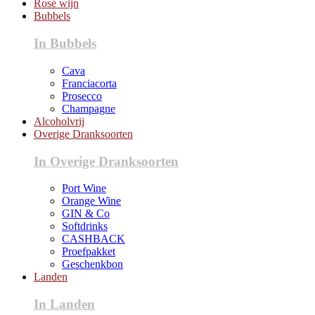
Rosé wijn
Bubbels
In Bubbels
Cava
Franciacorta
Prosecco
Champagne
Alcoholvrij
Overige Dranksoorten
In Overige Dranksoorten
Port Wine
Orange Wine
GIN & Co
Softdrinks
CASHBACK
Proefpakket
Geschenkbon
Landen
In Landen