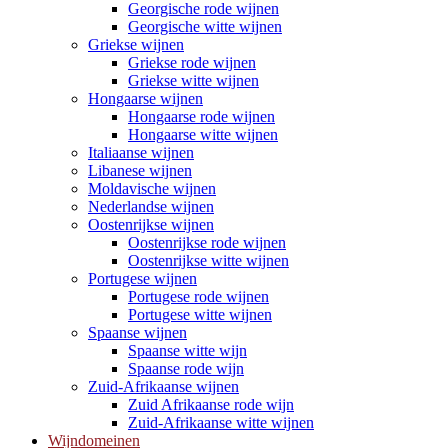
Georgische rode wijnen
Georgische witte wijnen
Griekse wijnen
Griekse rode wijnen
Griekse witte wijnen
Hongaarse wijnen
Hongaarse rode wijnen
Hongaarse witte wijnen
Italiaanse wijnen
Libanese wijnen
Moldavische wijnen
Nederlandse wijnen
Oostenrijkse wijnen
Oostenrijkse rode wijnen
Oostenrijkse witte wijnen
Portugese wijnen
Portugese rode wijnen
Portugese witte wijnen
Spaanse wijnen
Spaanse witte wijn
Spaanse rode wijn
Zuid-Afrikaanse wijnen
Zuid Afrikaanse rode wijn
Zuid-Afrikaanse witte wijnen
Wijndomeinen