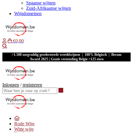
Spaanse wijnen
Zuid-Afrikaanse wijnen
Wijndomeinen
€0,00
Waar ben je naar op zoek?
>1.500 zorgvuldig geselecteerde wereldwijnen | 100% Belgisch | Becom
Award 2025 | Gratis verzending Belgie >125 euro
Inloggen
/
registreren
Waar ben je naar op zoek?
Rode Wijn
Witte wijn