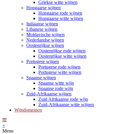
Griekse witte wijnen
Hongaarse wijnen
Hongaarse rode wijnen
Hongaarse witte wijnen
Italiaanse wijnen
Libanese wijnen
Moldavische wijnen
Nederlandse wijnen
Oostenrijkse wijnen
Oostenrijkse rode wijnen
Oostenrijkse witte wijnen
Portugese wijnen
Portugese rode wijnen
Portugese witte wijnen
Spaanse wijnen
Spaanse witte wijn
Spaanse rode wijn
Zuid-Afrikaanse wijnen
Zuid Afrikaanse rode wijn
Zuid-Afrikaanse witte wijnen
Wijndomeinen
×
Menu