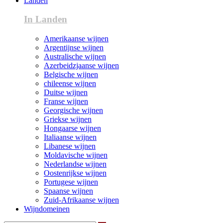
Landen
In Landen
Amerikaanse wijnen
Argentijnse wijnen
Australische wijnen
Azerbeidzjaanse wijnen
Belgische wijnen
chileense wijnen
Duitse wijnen
Franse wijnen
Georgische wijnen
Griekse wijnen
Hongaarse wijnen
Italiaanse wijnen
Libanese wijnen
Moldavische wijnen
Nederlandse wijnen
Oostenrijkse wijnen
Portugese wijnen
Spaanse wijnen
Zuid-Afrikaanse wijnen
Wijndomeinen