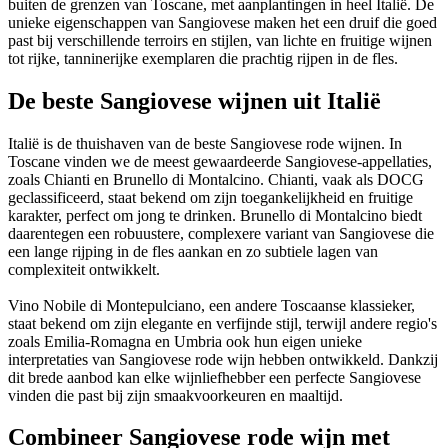
buiten de grenzen van Toscane, met aanplantingen in heel Italië. De
unieke eigenschappen van Sangiovese maken het een druif die goed
past bij verschillende terroirs en stijlen, van lichte en fruitige wijnen
tot rijke, tanninerijke exemplaren die prachtig rijpen in de fles.
De beste Sangiovese wijnen uit Italië
Italië is de thuishaven van de beste Sangiovese rode wijnen. In
Toscane vinden we de meest gewaardeerde Sangiovese-appellaties,
zoals Chianti en Brunello di Montalcino. Chianti, vaak als DOCG
geclassificeerd, staat bekend om zijn toegankelijkheid en fruitige
karakter, perfect om jong te drinken. Brunello di Montalcino biedt
daarentegen een robuustere, complexere variant van Sangiovese die
een lange rijping in de fles aankan en zo subtiele lagen van
complexiteit ontwikkelt.
Vino Nobile di Montepulciano, een andere Toscaanse klassieker,
staat bekend om zijn elegante en verfijnde stijl, terwijl andere regio's
zoals Emilia-Romagna en Umbria ook hun eigen unieke
interpretaties van Sangiovese rode wijn hebben ontwikkeld. Dankzij
dit brede aanbod kan elke wijnliefhebber een perfecte Sangiovese
vinden die past bij zijn smaakvoorkeuren en maaltijd.
Combineer Sangiovese rode wijn met