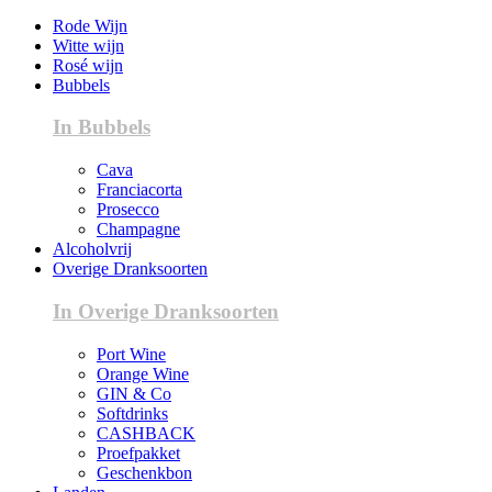
Rode Wijn
Witte wijn
Rosé wijn
Bubbels
In Bubbels
Cava
Franciacorta
Prosecco
Champagne
Alcoholvrij
Overige Dranksoorten
In Overige Dranksoorten
Port Wine
Orange Wine
GIN & Co
Softdrinks
CASHBACK
Proefpakket
Geschenkbon