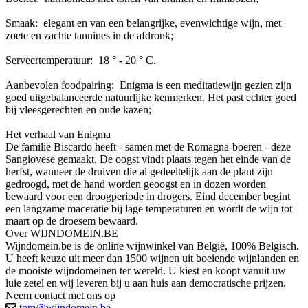
Smaak: elegant en van een belangrijke, evenwichtige wijn, met
zoete en zachte tannines in de afdronk;
Serveertemperatuur: 18 ° - 20 ° C.
Aanbevolen foodpairing: Enigma is een meditatiewijn gezien zijn
goed uitgebalanceerde natuurlijke kenmerken. Het past echter goed
bij vleesgerechten en oude kazen;
Het verhaal van Enigma
De familie Biscardo heeft - samen met de Romagna-boeren - deze
Sangiovese gemaakt. De oogst vindt plaats tegen het einde van de
herfst, wanneer de druiven die al gedeeltelijk aan de plant zijn
gedroogd, met de hand worden geoogst en in dozen worden
bewaard voor een droogperiode in drogers. Eind december begint
een langzame maceratie bij lage temperaturen en wordt de wijn tot
maart op de droesem bewaard.
Over WIJNDOMEIN.BE
Wijndomein.be is de online wijnwinkel van België, 100% Belgisch.
U heeft keuze uit meer dan 1500 wijnen uit boeiende wijnlanden en
de mooiste wijndomeinen ter wereld. U kiest en koopt vanuit uw
luie zetel en wij leveren bij u aan huis aan democratische prijzen.
Neem contact met ons op
tom@wijndomein.be