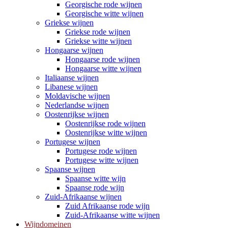
Georgische rode wijnen
Georgische witte wijnen
Griekse wijnen
Griekse rode wijnen
Griekse witte wijnen
Hongaarse wijnen
Hongaarse rode wijnen
Hongaarse witte wijnen
Italiaanse wijnen
Libanese wijnen
Moldavische wijnen
Nederlandse wijnen
Oostenrijkse wijnen
Oostenrijkse rode wijnen
Oostenrijkse witte wijnen
Portugese wijnen
Portugese rode wijnen
Portugese witte wijnen
Spaanse wijnen
Spaanse witte wijn
Spaanse rode wijn
Zuid-Afrikaanse wijnen
Zuid Afrikaanse rode wijn
Zuid-Afrikaanse witte wijnen
Wijndomeinen