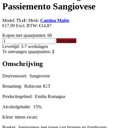
Passiemento Sangiovese
Model:
75 cl
|
Merk:
Cantina Mabis
€17,99
Excl. BTW:
€14,87
Kopen met spaarpunten:
60
Toevoegen
Levertijd: 3-7 werkdagen
Te ontvangen spaarpunten:
2
Omschrijving
Druivensoort: Sangiovese
Benaming: Rubicone IGT
Productiegebied: Emilia Romagna
Alcoholgehalte: 15%.
Kleur: intens zwart;
Boeket: harmonieus met tonen van bramen en frambozen;