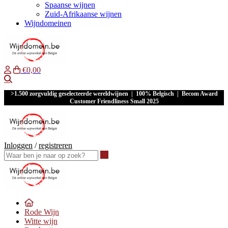
Spaanse wijnen
Zuid-Afrikaanse wijnen
Wijndomeinen
€0,00
Waar ben je naar op zoek?
>1.500 zorgvuldig geselecteerde wereldwijnen | 100% Belgisch | Becom Award
Customer Friendliness Small 2025
Inloggen
/
registreren
Waar ben je naar op zoek?
Rode Wijn
Witte wijn