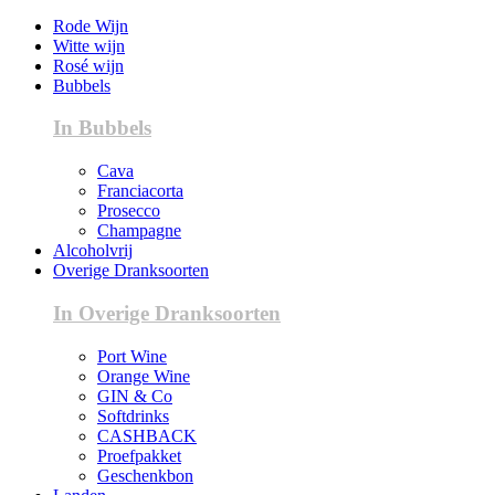
Rode Wijn
Witte wijn
Rosé wijn
Bubbels
In Bubbels
Cava
Franciacorta
Prosecco
Champagne
Alcoholvrij
Overige Dranksoorten
In Overige Dranksoorten
Port Wine
Orange Wine
GIN & Co
Softdrinks
CASHBACK
Proefpakket
Geschenkbon