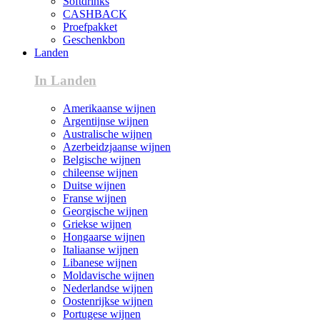
Softdrinks
CASHBACK
Proefpakket
Geschenkbon
Landen
In Landen
Amerikaanse wijnen
Argentijnse wijnen
Australische wijnen
Azerbeidzjaanse wijnen
Belgische wijnen
chileense wijnen
Duitse wijnen
Franse wijnen
Georgische wijnen
Griekse wijnen
Hongaarse wijnen
Italiaanse wijnen
Libanese wijnen
Moldavische wijnen
Nederlandse wijnen
Oostenrijkse wijnen
Portugese wijnen