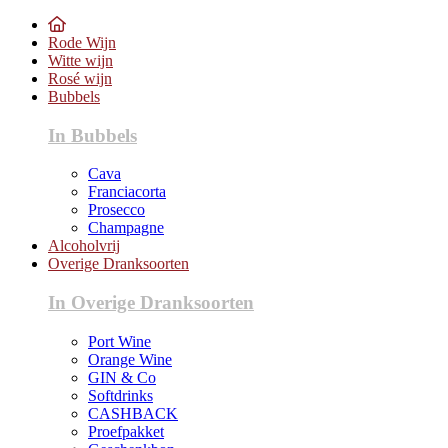
Rode Wijn
Witte wijn
Rosé wijn
Bubbels
In Bubbels
Cava
Franciacorta
Prosecco
Champagne
Alcoholvrij
Overige Dranksoorten
In Overige Dranksoorten
Port Wine
Orange Wine
GIN & Co
Softdrinks
CASHBACK
Proefpakket