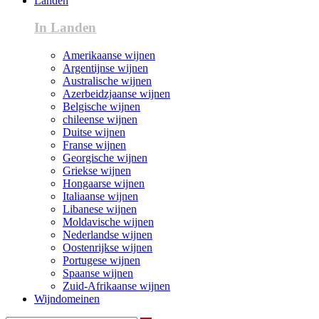
Landen
In Landen
Amerikaanse wijnen
Argentijnse wijnen
Australische wijnen
Azerbeidzjaanse wijnen
Belgische wijnen
chileense wijnen
Duitse wijnen
Franse wijnen
Georgische wijnen
Griekse wijnen
Hongaarse wijnen
Italiaanse wijnen
Libanese wijnen
Moldavische wijnen
Nederlandse wijnen
Oostenrijkse wijnen
Portugese wijnen
Spaanse wijnen
Zuid-Afrikaanse wijnen
Wijndomeinen