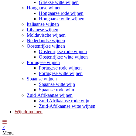
Griekse witte wijnen
Hongaarse wijnen
Hongaarse rode wijnen
Hongaarse witte wijnen
Italiaanse wijnen
Libanese wijnen
Moldavische wijnen
Nederlandse wijnen
Oostenrijkse wijnen
Oostenrijkse rode wijnen
Oostenrijkse witte wijnen
Portugese wijnen
Portugese rode wijnen
Portugese witte wijnen
Spaanse wijnen
Spaanse witte wijn
Spaanse rode wijn
Zuid-Afrikaanse wijnen
Zuid Afrikaanse rode wijn
Zuid-Afrikaanse witte wijnen
Wijndomeinen
×
Menu