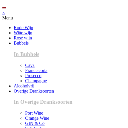
×
Menu
Rode Wijn
Witte wijn
Rosé wijn
Bubbels
In Bubbels
Cava
Franciacorta
Prosecco
Champagne
Alcoholvrij
Overige Dranksoorten
In Overige Dranksoorten
Port Wine
Orange Wine
GIN & Co