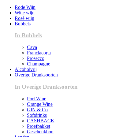
Rode Wijn
Witte wijn
Rosé wijn
Bubbels
In Bubbels
Cava
Franciacorta
Prosecco
Champagne
Alcoholvrij
Overige Dranksoorten
In Overige Dranksoorten
Port Wine
Orange Wine
GIN & Co
Softdrinks
CASHBACK
Proefpakket
Geschenkbon