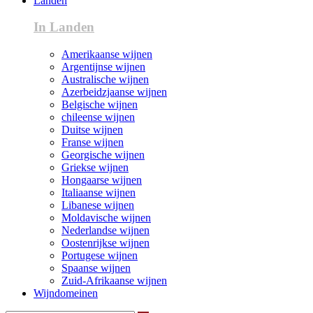
Landen
In Landen
Amerikaanse wijnen
Argentijnse wijnen
Australische wijnen
Azerbeidzjaanse wijnen
Belgische wijnen
chileense wijnen
Duitse wijnen
Franse wijnen
Georgische wijnen
Griekse wijnen
Hongaarse wijnen
Italiaanse wijnen
Libanese wijnen
Moldavische wijnen
Nederlandse wijnen
Oostenrijkse wijnen
Portugese wijnen
Spaanse wijnen
Zuid-Afrikaanse wijnen
Wijndomeinen