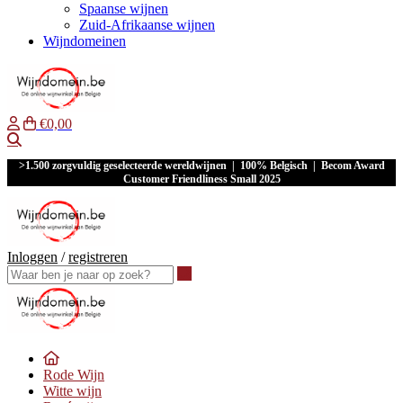
Spaanse wijnen
Zuid-Afrikaanse wijnen
Wijndomeinen
€0,00
Waar ben je naar op zoek?
>1.500 zorgvuldig geselecteerde wereldwijnen | 100% Belgisch | Becom Award
Customer Friendliness Small 2025
Inloggen
/
registreren
Waar ben je naar op zoek?
Rode Wijn
Witte wijn