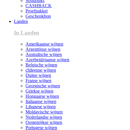
Softdrinks
CASHBACK
Proefpakket
Geschenkbon
Landen
In Landen
Amerikaanse wijnen
Argentijnse wijnen
Australische wijnen
Azerbeidzjaanse wijnen
Belgische wijnen
chileense wijnen
Duitse wijnen
Franse wijnen
Georgische wijnen
Griekse wijnen
Hongaarse wijnen
Italiaanse wijnen
Libanese wijnen
Moldavische wijnen
Nederlandse wijnen
Oostenrijkse wijnen
Portugese wijnen