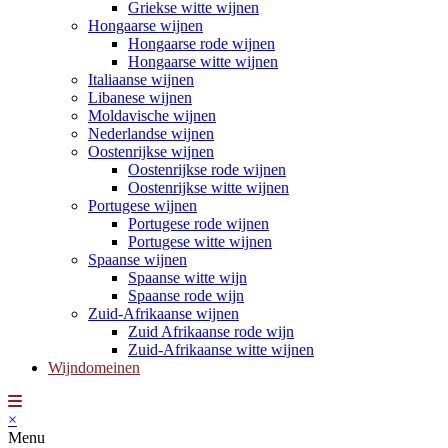
Griekse witte wijnen
Hongaarse wijnen
Hongaarse rode wijnen
Hongaarse witte wijnen
Italiaanse wijnen
Libanese wijnen
Moldavische wijnen
Nederlandse wijnen
Oostenrijkse wijnen
Oostenrijkse rode wijnen
Oostenrijkse witte wijnen
Portugese wijnen
Portugese rode wijnen
Portugese witte wijnen
Spaanse wijnen
Spaanse witte wijn
Spaanse rode wijn
Zuid-Afrikaanse wijnen
Zuid Afrikaanse rode wijn
Zuid-Afrikaanse witte wijnen
Wijndomeinen
×
Menu