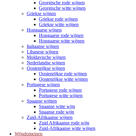
Georgische rode wijnen
Georgische witte wijnen
Griekse wijnen
Griekse rode wijnen
Griekse witte wijnen
Hongaarse wijnen
Hongaarse rode wijnen
Hongaarse witte wijnen
Italiaanse wijnen
Libanese wijnen
Moldavische wijnen
Nederlandse wijnen
Oostenrijkse wijnen
Oostenrijkse rode wijnen
Oostenrijkse witte wijnen
Portugese wijnen
Portugese rode wijnen
Portugese witte wijnen
Spaanse wijnen
Spaanse witte wijn
Spaanse rode wijn
Zuid-Afrikaanse wijnen
Zuid Afrikaanse rode wijn
Zuid-Afrikaanse witte wijnen
Wijndomeinen