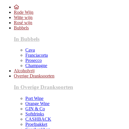
Rode Wijn
Witte wijn
Rosé wijn
Bubbels
In Bubbels
Cava
Franciacorta
Prosecco
Champagne
Alcoholvrij
Overige Dranksoorten
In Overige Dranksoorten
Port Wine
Orange Wine
GIN & Co
Softdrinks
CASHBACK
Proefpakket