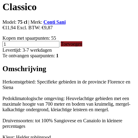
Classico
Model:
75 cl
|
Merk:
Conti Sani
€11,94
Excl. BTW:
€9,87
Kopen met spaarpunten:
55
Toevoegen
Levertijd: 3-7 werkdagen
Te ontvangen spaarpunten:
1
Omschrijving
Herkomstgebied: Specifieke gebieden in de provincie Florence en
Siena
Pedoklimatologische omgeving: Heuvelachtige gebieden met een
maximale hoogte van 700 meter en bodem van kruimelig, mergel-
kalkachtige ondergrond, kleiachtige leisteen en mergel.
Druivensoorten: tot 100% Sangiovese en Canaiolo in kleinere
percentages
Kleur: Helder robijnrood