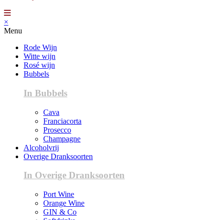
×
Menu
Rode Wijn
Witte wijn
Rosé wijn
Bubbels
In Bubbels
Cava
Franciacorta
Prosecco
Champagne
Alcoholvrij
Overige Dranksoorten
In Overige Dranksoorten
Port Wine
Orange Wine
GIN & Co