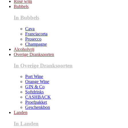
Rosé wijn
Bubbels
In Bubbels
Cava
Franciacorta
Prosecco
Champagne
Alcoholvrij
Overige Dranksoorten
In Overige Dranksoorten
Port Wine
Orange Wine
GIN & Co
Softdrinks
CASHBACK
Proefpakket
Geschenkbon
Landen
In Landen