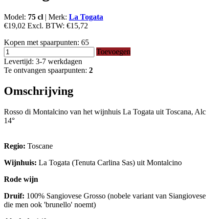
Model:
75 cl
|
Merk:
La Togata
€19,02
Excl. BTW:
€15,72
Kopen met spaarpunten:
65
Toevoegen
Levertijd: 3-7 werkdagen
Te ontvangen spaarpunten:
2
Omschrijving
Rosso di Montalcino van het wijnhuis La Togata uit Toscana, Alc
14°
Regio:
Toscane
Wijnhuis:
La Togata (Tenuta Carlina Sas) uit Montalcino
Rode wijn
Druif:
100% Sangiovese Grosso (nobele variant van Siangiovese
die men ook 'brunello' noemt)