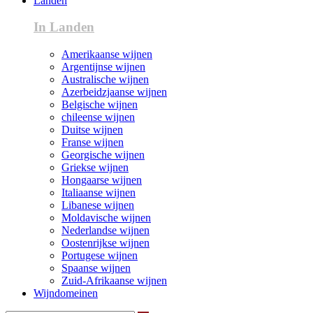
Landen
In Landen
Amerikaanse wijnen
Argentijnse wijnen
Australische wijnen
Azerbeidzjaanse wijnen
Belgische wijnen
chileense wijnen
Duitse wijnen
Franse wijnen
Georgische wijnen
Griekse wijnen
Hongaarse wijnen
Italiaanse wijnen
Libanese wijnen
Moldavische wijnen
Nederlandse wijnen
Oostenrijkse wijnen
Portugese wijnen
Spaanse wijnen
Zuid-Afrikaanse wijnen
Wijndomeinen