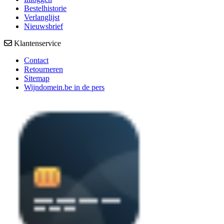
Bestelhistorie
Verlanglijst
Nieuwsbrief
Klantenservice
Contact
Retourneren
Sitemap
Wijndomein.be in de pers