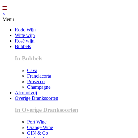
×
Menu
Rode Wijn
Witte wijn
Rosé wijn
Bubbels
In Bubbels
Cava
Franciacorta
Prosecco
Champagne
Alcoholvrij
Overige Dranksoorten
In Overige Dranksoorten
Port Wine
Orange Wine
GIN & Co