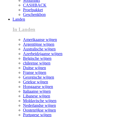
Softdrinks
CASHBACK
Proefpakket
Geschenkbon
Landen
In Landen
Amerikaanse wijnen
Argentijnse wijnen
Australische wijnen
Azerbeidzjaanse wijnen
Belgische wijnen
chileense wijnen
Duitse wijnen
Franse wijnen
Georgische wijnen
Griekse wijnen
Hongaarse wijnen
Italiaanse wijnen
Libanese wijnen
Moldavische wijnen
Nederlandse wijnen
Oostenrijkse wijnen
Portugese wijnen