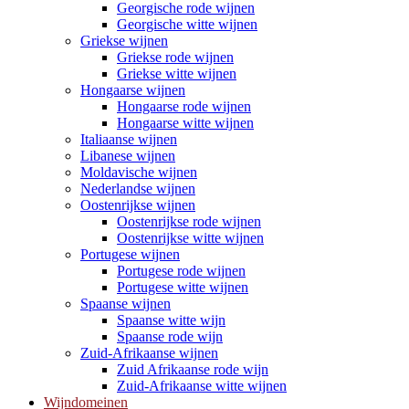
Georgische rode wijnen
Georgische witte wijnen
Griekse wijnen
Griekse rode wijnen
Griekse witte wijnen
Hongaarse wijnen
Hongaarse rode wijnen
Hongaarse witte wijnen
Italiaanse wijnen
Libanese wijnen
Moldavische wijnen
Nederlandse wijnen
Oostenrijkse wijnen
Oostenrijkse rode wijnen
Oostenrijkse witte wijnen
Portugese wijnen
Portugese rode wijnen
Portugese witte wijnen
Spaanse wijnen
Spaanse witte wijn
Spaanse rode wijn
Zuid-Afrikaanse wijnen
Zuid Afrikaanse rode wijn
Zuid-Afrikaanse witte wijnen
Wijndomeinen