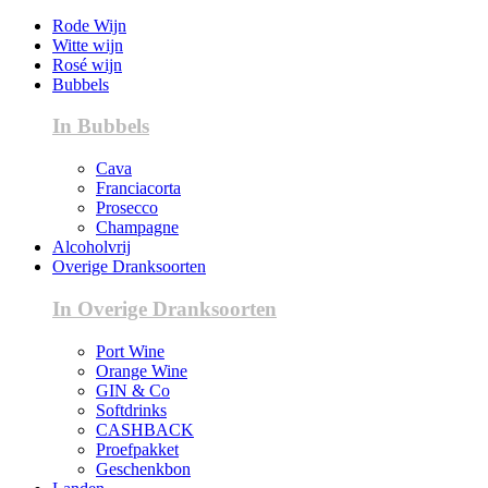
Rode Wijn
Witte wijn
Rosé wijn
Bubbels
In Bubbels
Cava
Franciacorta
Prosecco
Champagne
Alcoholvrij
Overige Dranksoorten
In Overige Dranksoorten
Port Wine
Orange Wine
GIN & Co
Softdrinks
CASHBACK
Proefpakket
Geschenkbon