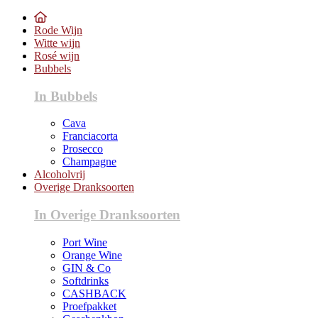
Rode Wijn
Witte wijn
Rosé wijn
Bubbels
In Bubbels
Cava
Franciacorta
Prosecco
Champagne
Alcoholvrij
Overige Dranksoorten
In Overige Dranksoorten
Port Wine
Orange Wine
GIN & Co
Softdrinks
CASHBACK
Proefpakket