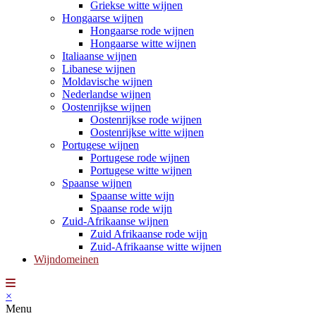
Griekse witte wijnen
Hongaarse wijnen
Hongaarse rode wijnen
Hongaarse witte wijnen
Italiaanse wijnen
Libanese wijnen
Moldavische wijnen
Nederlandse wijnen
Oostenrijkse wijnen
Oostenrijkse rode wijnen
Oostenrijkse witte wijnen
Portugese wijnen
Portugese rode wijnen
Portugese witte wijnen
Spaanse wijnen
Spaanse witte wijn
Spaanse rode wijn
Zuid-Afrikaanse wijnen
Zuid Afrikaanse rode wijn
Zuid-Afrikaanse witte wijnen
Wijndomeinen
×
Menu