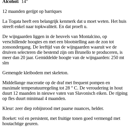
Alcohol:
14°
12 maanden gerijpt op barriques
La Togata heeft een belangrijk kenmerk dat u moet weten. Het huis
streeft enkel naar topkwaliteit. En dat proeft u.
De wijngaarden liggen in de heuvels van Montalcino, op
verschillende hoogtes en met een blootstelling aan de zon tot
zonsondergang.
De leeftijd van de wijngaarden waaruit we de
druiven selecteren die bestemd zijn om Brunello te produceren, is
meer dan 20 jaar.
Gemiddelde hoogte van de wijngaarden: 250 mt
slm
​Gemengde kleibodem met skeleton.
Middellange maceratie op de draf met frequent pompen en
maximale temperatuurregeling tot 28 ° C. De veroudering in hout
duurt 12 maanden in nieuwe vaten van Slavonisch eiken.
De rijping
op fles duurt minimaal 4 maanden.
Kleur: zeer diep robijnrood met paarse nuances, helder.
Boeket: vol en persistent, met fruitige tonen goed vermengd met
houtachtige geuren.