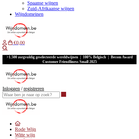
Spaanse wijnen
Zuid-Afrikaanse wijnen
Wijndomeinen
€0,00
Waar ben je naar op zoek?
>1.500 zorgvuldig geselecteerde wereldwijnen | 100% Belgisch | Becom Award
Customer Friendliness Small 2025
Inloggen
/
registreren
Waar ben je naar op zoek?
Rode Wijn
Witte wijn