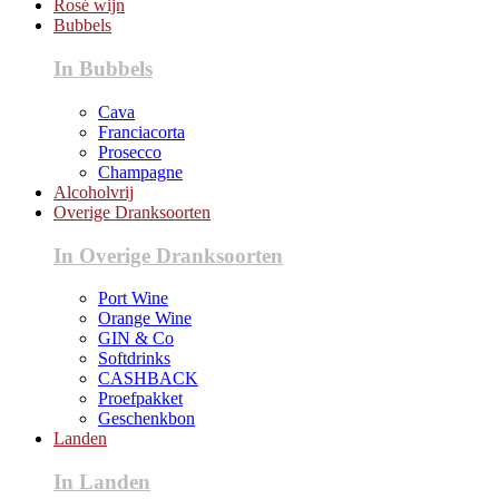
Rosé wijn
Bubbels
In Bubbels
Cava
Franciacorta
Prosecco
Champagne
Alcoholvrij
Overige Dranksoorten
In Overige Dranksoorten
Port Wine
Orange Wine
GIN & Co
Softdrinks
CASHBACK
Proefpakket
Geschenkbon
Landen
In Landen