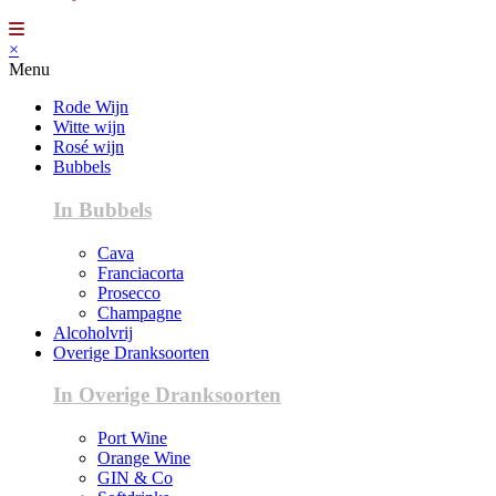
×
Menu
Rode Wijn
Witte wijn
Rosé wijn
Bubbels
In Bubbels
Cava
Franciacorta
Prosecco
Champagne
Alcoholvrij
Overige Dranksoorten
In Overige Dranksoorten
Port Wine
Orange Wine
GIN & Co