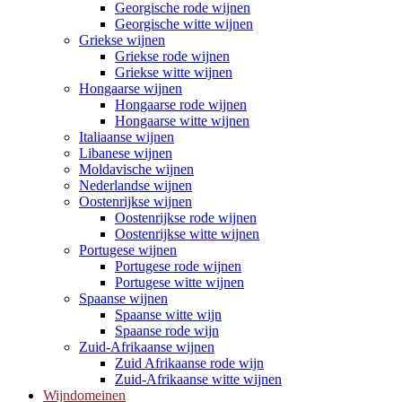
Georgische rode wijnen
Georgische witte wijnen
Griekse wijnen
Griekse rode wijnen
Griekse witte wijnen
Hongaarse wijnen
Hongaarse rode wijnen
Hongaarse witte wijnen
Italiaanse wijnen
Libanese wijnen
Moldavische wijnen
Nederlandse wijnen
Oostenrijkse wijnen
Oostenrijkse rode wijnen
Oostenrijkse witte wijnen
Portugese wijnen
Portugese rode wijnen
Portugese witte wijnen
Spaanse wijnen
Spaanse witte wijn
Spaanse rode wijn
Zuid-Afrikaanse wijnen
Zuid Afrikaanse rode wijn
Zuid-Afrikaanse witte wijnen
Wijndomeinen