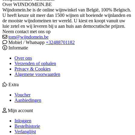
Over WIJNDOMEIN.BE
Wijndomein.be is de online wijnwinkel van België, 100% Belgisch.
U heeft keuze uit meer dan 1500 wijnen uit boeiende wijnlanden en
de mooiste wijndomeinen ter wereld. U kiest en koopt vanuit uw
luie zetel en wij leveren bij u aan huis aan democratische prijzen.
Neem contact met ons op
tom@wijndomein.be
Mobiel / Whatsapp
+32488701182
Informatie
Over ons
Verzenden of ophalen
Privacy & Cookies
Algemene voorwaarden
Extra
Voucher
Aanbiedingen
Mijn account
Inloggen
Bestelhistorie
Verlanglijst