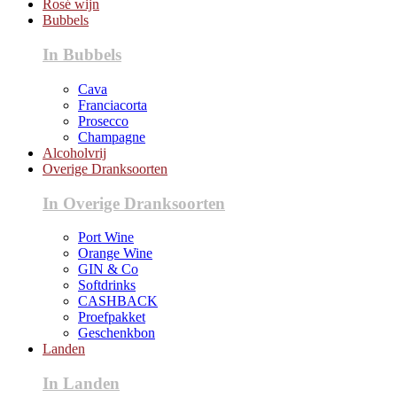
Rosé wijn
Bubbels
In Bubbels
Cava
Franciacorta
Prosecco
Champagne
Alcoholvrij
Overige Dranksoorten
In Overige Dranksoorten
Port Wine
Orange Wine
GIN & Co
Softdrinks
CASHBACK
Proefpakket
Geschenkbon
Landen
In Landen