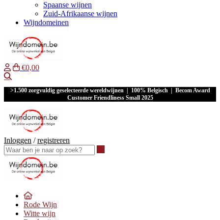
Spaanse wijnen
Zuid-Afrikaanse wijnen
Wijndomeinen
€0,00
Waar ben je naar op zoek?
>1.500 zorgvuldig geselecteerde wereldwijnen | 100% Belgisch | Becom Award
Customer Friendliness Small 2025
Inloggen
/
registreren
Waar ben je naar op zoek?
Rode Wijn
Witte wijn