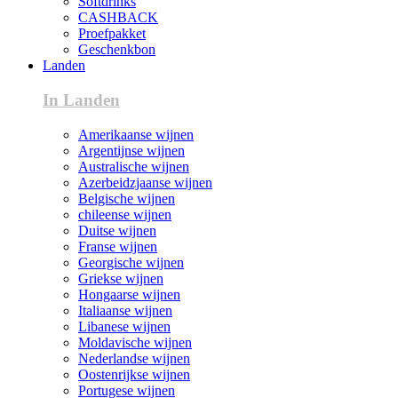
Softdrinks
CASHBACK
Proefpakket
Geschenkbon
Landen
In Landen
Amerikaanse wijnen
Argentijnse wijnen
Australische wijnen
Azerbeidzjaanse wijnen
Belgische wijnen
chileense wijnen
Duitse wijnen
Franse wijnen
Georgische wijnen
Griekse wijnen
Hongaarse wijnen
Italiaanse wijnen
Libanese wijnen
Moldavische wijnen
Nederlandse wijnen
Oostenrijkse wijnen
Portugese wijnen