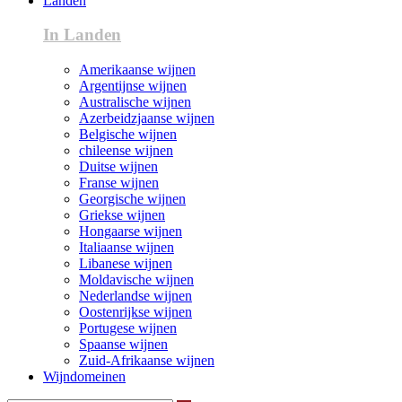
Landen
In Landen
Amerikaanse wijnen
Argentijnse wijnen
Australische wijnen
Azerbeidzjaanse wijnen
Belgische wijnen
chileense wijnen
Duitse wijnen
Franse wijnen
Georgische wijnen
Griekse wijnen
Hongaarse wijnen
Italiaanse wijnen
Libanese wijnen
Moldavische wijnen
Nederlandse wijnen
Oostenrijkse wijnen
Portugese wijnen
Spaanse wijnen
Zuid-Afrikaanse wijnen
Wijndomeinen