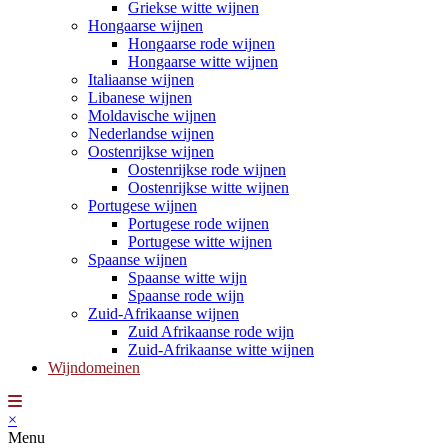
Griekse witte wijnen
Hongaarse wijnen
Hongaarse rode wijnen
Hongaarse witte wijnen
Italiaanse wijnen
Libanese wijnen
Moldavische wijnen
Nederlandse wijnen
Oostenrijkse wijnen
Oostenrijkse rode wijnen
Oostenrijkse witte wijnen
Portugese wijnen
Portugese rode wijnen
Portugese witte wijnen
Spaanse wijnen
Spaanse witte wijn
Spaanse rode wijn
Zuid-Afrikaanse wijnen
Zuid Afrikaanse rode wijn
Zuid-Afrikaanse witte wijnen
Wijndomeinen
×
Menu