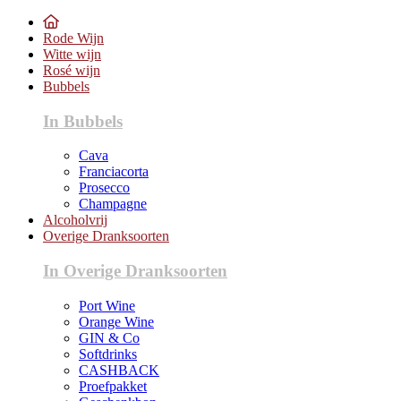
Rode Wijn
Witte wijn
Rosé wijn
Bubbels
In Bubbels
Cava
Franciacorta
Prosecco
Champagne
Alcoholvrij
Overige Dranksoorten
In Overige Dranksoorten
Port Wine
Orange Wine
GIN & Co
Softdrinks
CASHBACK
Proefpakket