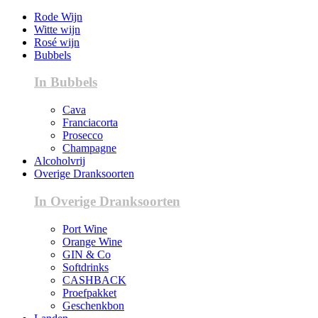
Rode Wijn
Witte wijn
Rosé wijn
Bubbels
In Bubbels
Cava
Franciacorta
Prosecco
Champagne
Alcoholvrij
Overige Dranksoorten
In Overige Dranksoorten
Port Wine
Orange Wine
GIN & Co
Softdrinks
CASHBACK
Proefpakket
Geschenkbon