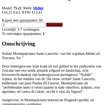
Model:
75 cl
|
Merk:
Melini
€16,25
Excl. BTW:
€13,43
Kopen met spaarpunten:
60
Toevoegen
Levertijd: 3-7 werkdagen
Te ontvangen spaarpunten:
2
Omschrijving
Nobile Montepulciano Sante Lancerio van het wijnhuis Melini uit
Toscana, Alc °
Deze buitengewone wijn komt uit een gebied in het zuidoosten van
Toscane met een uniek artistiek erfgoed en landschap, echt
bevoorrecht dankzij zijn buitengewoon prestigieuze "Nobile"-
wijnen. In het midden van de 16e eeuw verhief Sante Lancerio,
kelderman van paus Paulus III Farnese, Montepulciano als
"perfettissimo tanto il verno quanto la state odorifero, polputo, non
agrestino, né carico di colore, sicché è vino da Signori".
Sangiovese, in Montepulciano bekend als Prugnolo gentile, en
complementaire variëteiten.