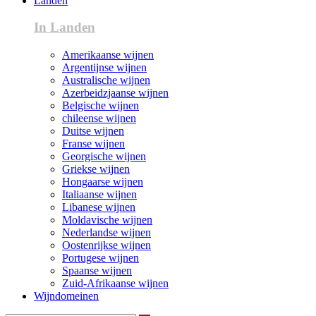
Landen
In Landen
Amerikaanse wijnen
Argentijnse wijnen
Australische wijnen
Azerbeidzjaanse wijnen
Belgische wijnen
chileense wijnen
Duitse wijnen
Franse wijnen
Georgische wijnen
Griekse wijnen
Hongaarse wijnen
Italiaanse wijnen
Libanese wijnen
Moldavische wijnen
Nederlandse wijnen
Oostenrijkse wijnen
Portugese wijnen
Spaanse wijnen
Zuid-Afrikaanse wijnen
Wijndomeinen