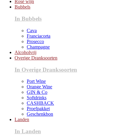
Rosé wijn
Bubbels
In Bubbels
Cava
Franciacorta
Prosecco
Champagne
Alcoholvrij
Overige Dranksoorten
In Overige Dranksoorten
Port Wine
Orange Wine
GIN & Co
Softdrinks
CASHBACK
Proefpakket
Geschenkbon
Landen
In Landen