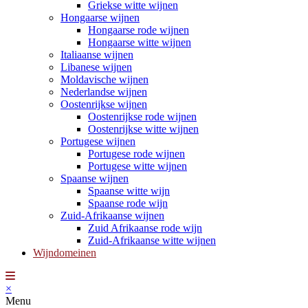
Griekse witte wijnen
Hongaarse wijnen
Hongaarse rode wijnen
Hongaarse witte wijnen
Italiaanse wijnen
Libanese wijnen
Moldavische wijnen
Nederlandse wijnen
Oostenrijkse wijnen
Oostenrijkse rode wijnen
Oostenrijkse witte wijnen
Portugese wijnen
Portugese rode wijnen
Portugese witte wijnen
Spaanse wijnen
Spaanse witte wijn
Spaanse rode wijn
Zuid-Afrikaanse wijnen
Zuid Afrikaanse rode wijn
Zuid-Afrikaanse witte wijnen
Wijndomeinen
×
Menu