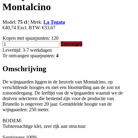
Montalcino
Model:
75 cl
|
Merk:
La Togata
€40,74
Excl. BTW:
€33,67
Kopen met spaarpunten:
120
Toevoegen
Levertijd: 3-7 werkdagen
Te ontvangen spaarpunten:
4
Omschrijving
De wijngaarden liggen in de heuvels van Montalcino, op
verschillende hoogtes
en met een blootstelling aan de zon tot
zonsondergang.
De leeftijd van de wijngaarden
waaruit we de
druiven selecteren die bestemd zijn voor de productie van
Brunello
is ongeveer 20 jaar.
Gemiddelde hoogte van de
wijngaarden: 250 meter.
BODEM:
Tufsteenachtige klei, zeer rijk aan structuur
Sangiovese 100%.