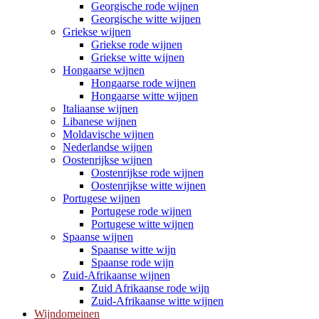
Georgische rode wijnen
Georgische witte wijnen
Griekse wijnen
Griekse rode wijnen
Griekse witte wijnen
Hongaarse wijnen
Hongaarse rode wijnen
Hongaarse witte wijnen
Italiaanse wijnen
Libanese wijnen
Moldavische wijnen
Nederlandse wijnen
Oostenrijkse wijnen
Oostenrijkse rode wijnen
Oostenrijkse witte wijnen
Portugese wijnen
Portugese rode wijnen
Portugese witte wijnen
Spaanse wijnen
Spaanse witte wijn
Spaanse rode wijn
Zuid-Afrikaanse wijnen
Zuid Afrikaanse rode wijn
Zuid-Afrikaanse witte wijnen
Wijndomeinen