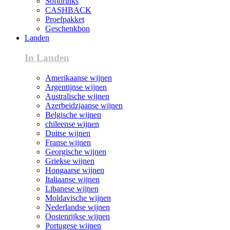
Softdrinks
CASHBACK
Proefpakket
Geschenkbon
Landen
In Landen
Amerikaanse wijnen
Argentijnse wijnen
Australische wijnen
Azerbeidzjaanse wijnen
Belgische wijnen
chileense wijnen
Duitse wijnen
Franse wijnen
Georgische wijnen
Griekse wijnen
Hongaarse wijnen
Italiaanse wijnen
Libanese wijnen
Moldavische wijnen
Nederlandse wijnen
Oostenrijkse wijnen
Portugese wijnen