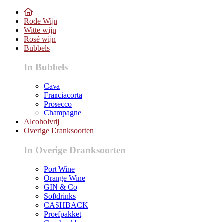
Rode Wijn
Witte wijn
Rosé wijn
Bubbels
In Bubbels
Cava
Franciacorta
Prosecco
Champagne
Alcoholvrij
Overige Dranksoorten
In Overige Dranksoorten
Port Wine
Orange Wine
GIN & Co
Softdrinks
CASHBACK
Proefpakket