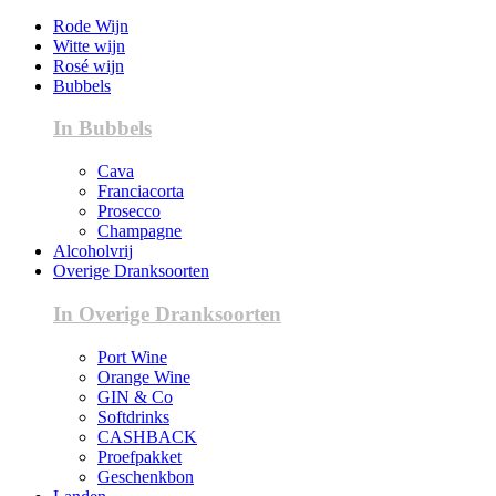
Rode Wijn
Witte wijn
Rosé wijn
Bubbels
In Bubbels
Cava
Franciacorta
Prosecco
Champagne
Alcoholvrij
Overige Dranksoorten
In Overige Dranksoorten
Port Wine
Orange Wine
GIN & Co
Softdrinks
CASHBACK
Proefpakket
Geschenkbon