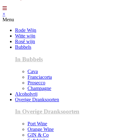
×
Menu
Rode Wijn
Witte wijn
Rosé wijn
Bubbels
In Bubbels
Cava
Franciacorta
Prosecco
Champagne
Alcoholvrij
Overige Dranksoorten
In Overige Dranksoorten
Port Wine
Orange Wine
GIN & Co