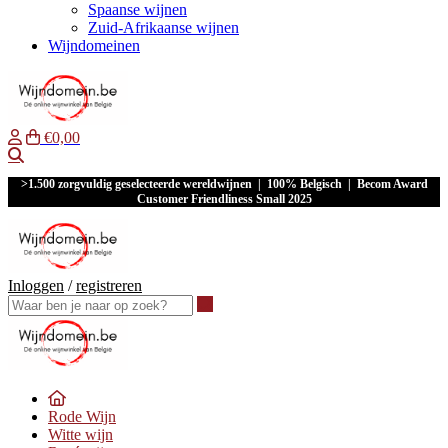
Spaanse wijnen
Zuid-Afrikaanse wijnen
Wijndomeinen
€0,00
Waar ben je naar op zoek?
>1.500 zorgvuldig geselecteerde wereldwijnen | 100% Belgisch | Becom Award
Customer Friendliness Small 2025
Inloggen
/
registreren
Waar ben je naar op zoek?
Rode Wijn
Witte wijn