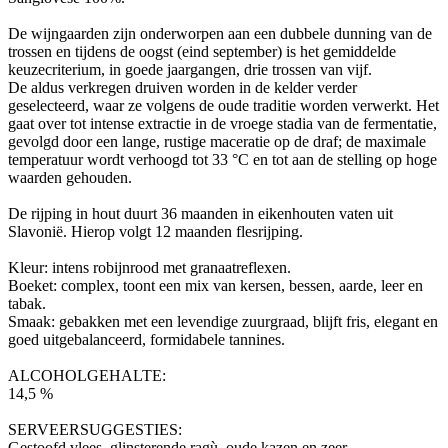
De wijngaarden zijn onderworpen aan een dubbele dunning van de
trossen en tijdens de oogst (eind september) is het gemiddelde
keuzecriterium, in goede jaargangen, drie trossen van vijf.
De aldus verkregen druiven worden in de kelder verder
geselecteerd, waar ze volgens de oude traditie worden verwerkt.
Het
gaat over tot intense extractie in de vroege stadia van de fermentatie,
gevolgd door een lange, rustige maceratie op de draf;
de maximale
temperatuur wordt verhoogd tot 33 °C en tot aan de stelling op hoge
waarden gehouden.
De rijping in hout duurt 36 maanden in eikenhouten vaten uit
Slavonië.
Hierop volgt 12 maanden flesrijping.
Kleur: intens robijnrood met granaatreflexen.
Boeket: complex, toont een mix van kersen, bessen, aarde, leer en
tabak.
Smaak: gebakken met een levendige zuurgraad, blijft fris, elegant en
goed uitgebalanceerd, formidabele tannines.
ALCOHOLGEHALTE:
14,5 %
SERVEERSUGGESTIES:
Gestoofd vlees, glinsterende ragù, oude kazen en zeer