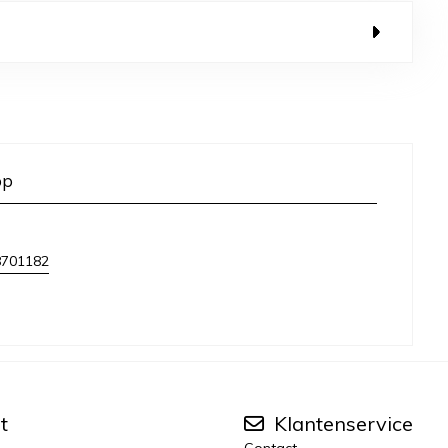
op
8701182
t
Klantenservice
Contact