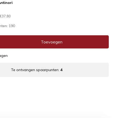
ntinori
€37,80
nten:
190
Toevoegen
dagen
Te ontvangen spaarpunten:
4