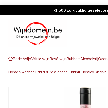
>1.500 zorgvuldig geselecte
Rode Wijn
Witte wijn
Rosé wijn
Bubbels
Alcoholvrij
Overi
Home
>
Antinori Badia a Passignano Chianti Classico Riserva