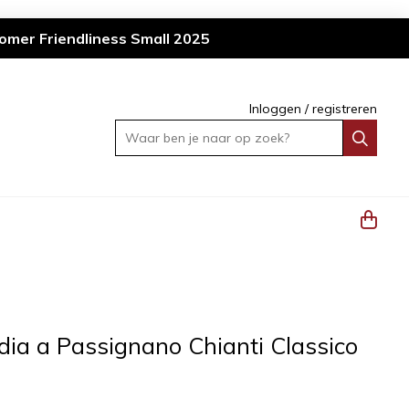
omer Friendliness Small 2025
Inloggen
/
registreren
Waar ben je naar op zoek?
dia a Passignano Chianti Classico