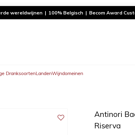
erde wereldwijnen | 100% Belgisch | Becom Award Cust
ge Dranksoorten
Landen
Wijndomeinen
Antinori Ba
Riserva