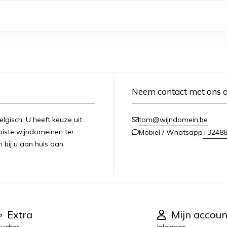
Neem contact met ons 
lgisch. U heeft keuze uit
tom@wijndomein.be
iste wijndomeinen ter
+3248
Mobiel / Whatsapp
n bij u aan huis aan
Extra
Mijn accoun
ucher
Inloggen