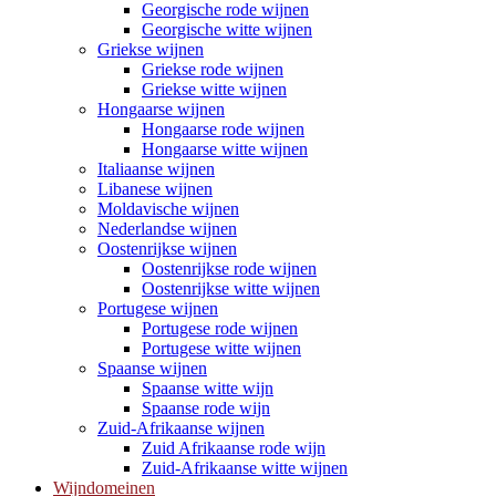
Georgische rode wijnen
Georgische witte wijnen
Griekse wijnen
Griekse rode wijnen
Griekse witte wijnen
Hongaarse wijnen
Hongaarse rode wijnen
Hongaarse witte wijnen
Italiaanse wijnen
Libanese wijnen
Moldavische wijnen
Nederlandse wijnen
Oostenrijkse wijnen
Oostenrijkse rode wijnen
Oostenrijkse witte wijnen
Portugese wijnen
Portugese rode wijnen
Portugese witte wijnen
Spaanse wijnen
Spaanse witte wijn
Spaanse rode wijn
Zuid-Afrikaanse wijnen
Zuid Afrikaanse rode wijn
Zuid-Afrikaanse witte wijnen
Wijndomeinen