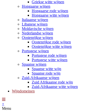
Griekse witte wijnen
Hongaarse wijnen
Hongaarse rode wijnen
Hongaarse witte wijnen
Italiaanse wijnen
Libanese wijnen
Moldavische wijnen
Nederlandse wijnen
Oostenrijkse wijnen
Oostenrijkse rode wijnen
Oostenrijkse witte wijnen
Portugese wijnen
Portugese rode wijnen
Portugese witte wijnen
Spaanse wijnen
Spaanse witte wijn
Spaanse rode wijn
Zuid-Afrikaanse wijnen
Zuid Afrikaanse rode wijn
Zuid-Afrikaanse witte wijnen
Wijndomeinen
×
Menu