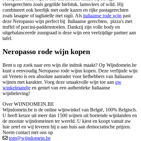
vleesgerechten zoals gegrilde biefstuk, lamsvlees of wild. Hij
combineert ook heerlijk met oude kazen en rijke pastagerechten
zoals lasagne of tagliatelle met ragù. Als
italiaanse rode wijn
past
deze Neropasso wijn perfect bij Italiaanse gerechten, pizza's met
truffel of porcini-paddenstoelen. Dankzij zijn volle body en
uitgebalanceerde zuurgraad is deze wijn een veelzijdige partner aan
tafel.
Neropasso rode wijn kopen
Bent u op zoek naar een wijn die indruk maakt? Op Wijndomein.be
kunt u eenvoudig Neropasso rode wijnn kopen. Deze verfijnde wijn
uit Veneto is een absolute aanrader voor liefhebbers van Italiaanse
wijnen met karakter. Voeg deze smaakvolle wijn toe aan
uw
winkelmandje
en geniet van een authentieke Italiaanse
wijnbeleving!
Over WIJNDOMEIN.BE
Wijndomein.be is de online wijnwinkel van België, 100% Belgisch.
U heeft keuze uit meer dan 1500 wijnen uit boeiende wijnlanden en
de mooiste wijndomeinen ter wereld. U kiest en koopt vanuit uw
luie zetel en wij leveren bij u aan huis aan democratische prijzen.
Neem contact met ons op
tom@wijndomein.be