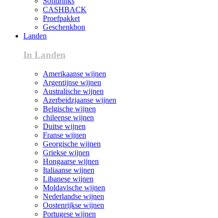
Softdrinks
CASHBACK
Proefpakket
Geschenkbon
Landen
In Landen
Amerikaanse wijnen
Argentijnse wijnen
Australische wijnen
Azerbeidzjaanse wijnen
Belgische wijnen
chileense wijnen
Duitse wijnen
Franse wijnen
Georgische wijnen
Griekse wijnen
Hongaarse wijnen
Italiaanse wijnen
Libanese wijnen
Moldavische wijnen
Nederlandse wijnen
Oostenrijkse wijnen
Portugese wijnen