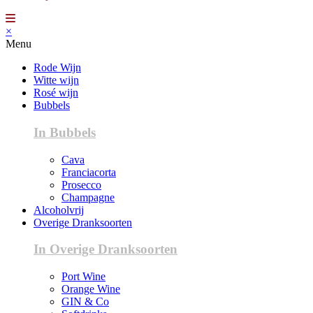
×
Menu
Rode Wijn
Witte wijn
Rosé wijn
Bubbels
In Bubbels
Cava
Franciacorta
Prosecco
Champagne
Alcoholvrij
Overige Dranksoorten
In Overige Dranksoorten
Port Wine
Orange Wine
GIN & Co