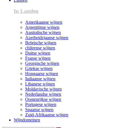
Landen
In Landen
Amerikaanse wijnen
Argentijnse wijnen
Australische wijnen
Azerbeidzjaanse wijnen
Belgische wijnen
chileense wijnen
Duitse wijnen
Franse wijnen
Georgische wijnen
Griekse wijnen
Hongaarse wijnen
Italiaanse wijnen
Libanese wijnen
Moldavische wijnen
Nederlandse wijnen
Oostenrijkse wijnen
Portugese wijnen
Spaanse wijnen
Zuid-Afrikaanse wijnen
Wijndomeinen