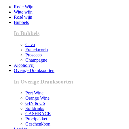
Rode Wijn
Witte wijn
Rosé wijn
Bubbels
In Bubbels
Cava
Franciacorta
Prosecco
Champagne
Alcoholvrij
Overige Dranksoorten
In Overige Dranksoorten
Port Wine
Orange Wine
GIN & Co
Softdrinks
CASHBACK
Proefpakket
Geschenkbon