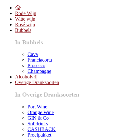
Rode Wijn
Witte wijn
Rosé wijn
Bubbels
In Bubbels
Cava
Franciacorta
Prosecco
Champagne
Alcoholvrij
Overige Dranksoorten
In Overige Dranksoorten
Port Wine
Orange Wine
GIN & Co
Softdrinks
CASHBACK
Proefpakket