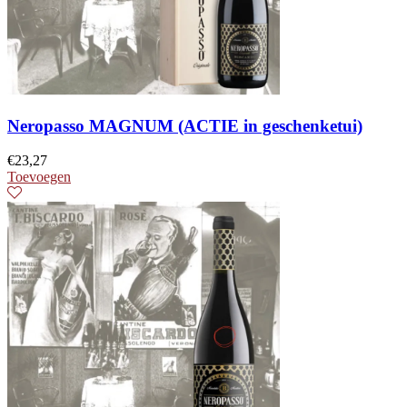
Neropasso MAGNUM (ACTIE in geschenketui)
€
23,27
Toevoegen