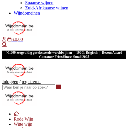
Spaanse wijnen
Zuid-Afrikaanse wijnen
Wijndomeinen
€0,00
Waar ben je naar op zoek?
>1.500 zorgvuldig geselecteerde wereldwijnen | 100% Belgisch | Becom Award
Customer Friendliness Small 2025
Inloggen
/
registreren
Waar ben je naar op zoek?
Rode Wijn
Witte wijn