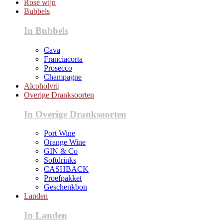
Rosé wijn
Bubbels
In Bubbels
Cava
Franciacorta
Prosecco
Champagne
Alcoholvrij
Overige Dranksoorten
In Overige Dranksoorten
Port Wine
Orange Wine
GIN & Co
Softdrinks
CASHBACK
Proefpakket
Geschenkbon
Landen
In Landen