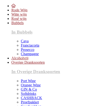
Rode Wijn
Witte wijn
Rosé wijn
Bubbels
In Bubbels
Cava
Franciacorta
Prosecco
Champagne
Alcoholvrij
Overige Dranksoorten
In Overige Dranksoorten
Port Wine
Orange Wine
GIN & Co
Softdrinks
CASHBACK
Proefpakket