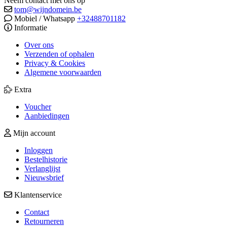
Neem contact met ons op
tom@wijndomein.be
Mobiel / Whatsapp
+32488701182
Informatie
Over ons
Verzenden of ophalen
Privacy & Cookies
Algemene voorwaarden
Extra
Voucher
Aanbiedingen
Mijn account
Inloggen
Bestelhistorie
Verlanglijst
Nieuwsbrief
Klantenservice
Contact
Retourneren