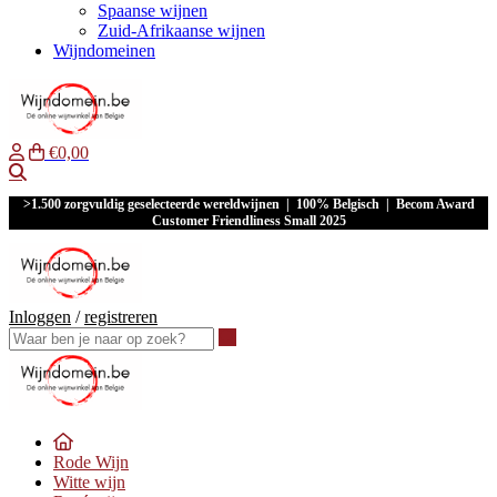
Spaanse wijnen
Zuid-Afrikaanse wijnen
Wijndomeinen
€0,00
Waar ben je naar op zoek?
>1.500 zorgvuldig geselecteerde wereldwijnen | 100% Belgisch | Becom Award
Customer Friendliness Small 2025
Inloggen
/
registreren
Waar ben je naar op zoek?
Rode Wijn
Witte wijn