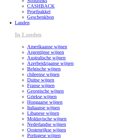
Softdrinks
CASHBACK
Proefpakket
Geschenkbon
Landen
In Landen
Amerikaanse wijnen
Argentijnse wijnen
Australische wijnen
Azerbeidzjaanse wijnen
Belgische wijnen
chileense wijnen
Duitse wijnen
Franse wijnen
Georgische wijnen
Griekse wijnen
Hongaarse wijnen
Italiaanse wijnen
Libanese wijnen
Moldavische wijnen
Nederlandse wijnen
Oostenrijkse wijnen
Portugese wijnen