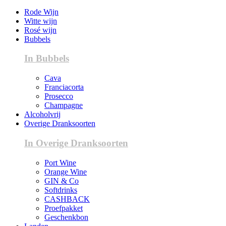
Rode Wijn
Witte wijn
Rosé wijn
Bubbels
In Bubbels
Cava
Franciacorta
Prosecco
Champagne
Alcoholvrij
Overige Dranksoorten
In Overige Dranksoorten
Port Wine
Orange Wine
GIN & Co
Softdrinks
CASHBACK
Proefpakket
Geschenkbon