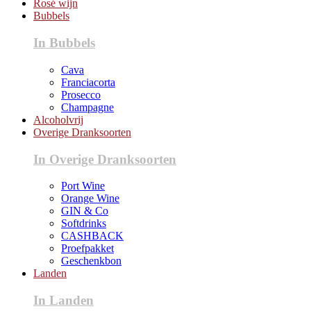
Rosé wijn
Bubbels
In Bubbels
Cava
Franciacorta
Prosecco
Champagne
Alcoholvrij
Overige Dranksoorten
In Overige Dranksoorten
Port Wine
Orange Wine
GIN & Co
Softdrinks
CASHBACK
Proefpakket
Geschenkbon
Landen
In Landen