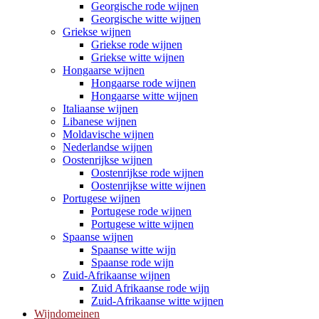
Georgische rode wijnen
Georgische witte wijnen
Griekse wijnen
Griekse rode wijnen
Griekse witte wijnen
Hongaarse wijnen
Hongaarse rode wijnen
Hongaarse witte wijnen
Italiaanse wijnen
Libanese wijnen
Moldavische wijnen
Nederlandse wijnen
Oostenrijkse wijnen
Oostenrijkse rode wijnen
Oostenrijkse witte wijnen
Portugese wijnen
Portugese rode wijnen
Portugese witte wijnen
Spaanse wijnen
Spaanse witte wijn
Spaanse rode wijn
Zuid-Afrikaanse wijnen
Zuid Afrikaanse rode wijn
Zuid-Afrikaanse witte wijnen
Wijndomeinen