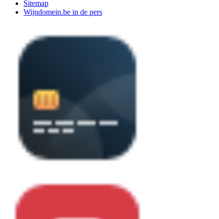
Sitemap
Wijndomein.be in de pers