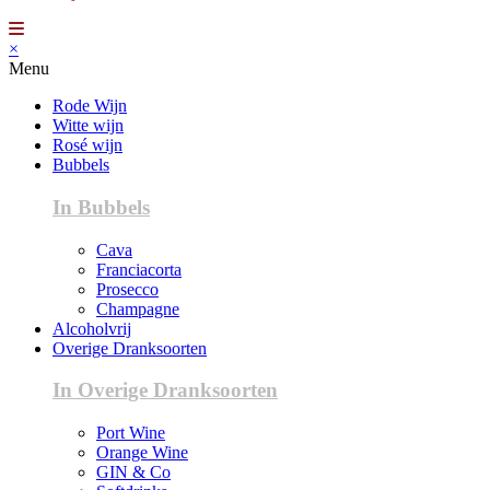
×
Menu
Rode Wijn
Witte wijn
Rosé wijn
Bubbels
In Bubbels
Cava
Franciacorta
Prosecco
Champagne
Alcoholvrij
Overige Dranksoorten
In Overige Dranksoorten
Port Wine
Orange Wine
GIN & Co