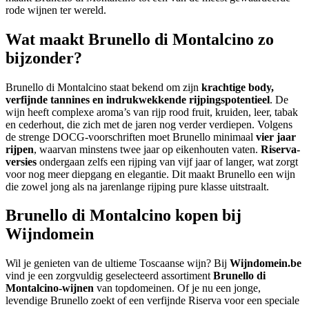
rode wijnen ter wereld.
Wat maakt Brunello di Montalcino zo
bijzonder?
Brunello di Montalcino staat bekend om zijn
krachtige body,
verfijnde tannines en indrukwekkende rijpingspotentieel
. De
wijn heeft complexe aroma’s van rijp rood fruit, kruiden, leer, tabak
en cederhout, die zich met de jaren nog verder verdiepen. Volgens
de strenge DOCG-voorschriften moet Brunello minimaal
vier jaar
rijpen
, waarvan minstens twee jaar op eikenhouten vaten.
Riserva-
versies
ondergaan zelfs een rijping van vijf jaar of langer, wat zorgt
voor nog meer diepgang en elegantie. Dit maakt Brunello een wijn
die zowel jong als na jarenlange rijping pure klasse uitstraalt.
Brunello di Montalcino kopen bij
Wijndomein
Wil je genieten van de ultieme Toscaanse wijn? Bij
Wijndomein.be
vind je een zorgvuldig geselecteerd assortiment
Brunello di
Montalcino-wijnen
van topdomeinen. Of je nu een jonge,
levendige Brunello zoekt of een verfijnde Riserva voor een speciale