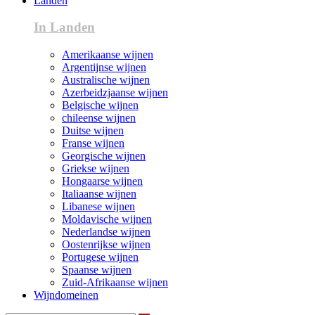
Landen
In Landen
Amerikaanse wijnen
Argentijnse wijnen
Australische wijnen
Azerbeidzjaanse wijnen
Belgische wijnen
chileense wijnen
Duitse wijnen
Franse wijnen
Georgische wijnen
Griekse wijnen
Hongaarse wijnen
Italiaanse wijnen
Libanese wijnen
Moldavische wijnen
Nederlandse wijnen
Oostenrijkse wijnen
Portugese wijnen
Spaanse wijnen
Zuid-Afrikaanse wijnen
Wijndomeinen