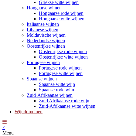
Griekse witte wijnen
Hongaarse wijnen
Hongaarse rode wijnen
Hongaarse witte wijnen
Italiaanse wijnen
Libanese wijnen
Moldavische wijnen
Nederlandse wijnen
Oostenrijkse wijnen
Oostenrijkse rode wijnen
Oostenrijkse witte wijnen
Portugese wijnen
Portugese rode wijnen
Portugese witte wijnen
Spaanse wijnen
Spaanse witte wijn
Spaanse rode wijn
Zuid-Afrikaanse wijnen
Zuid Afrikaanse rode wijn
Zuid-Afrikaanse witte wijnen
Wijndomeinen
×
Menu